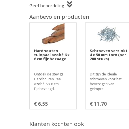
Geef beoordeling
Aanbevolen producten
Hardhouten
Schroeven verzinkt
tuinpaal azobé 6 x
4 x 50 mm torx (per
6 cm fijnbezaagd
200 stuks)
Ontdek de stevige
Dit zijn de ideale
Hardhouten Paal
schroeven voor het
Azobé 6 x 6 cm
bevestigen van
Fijnbezaagd..
geïmpre..
€ 6,55
€ 11,70
Klanten kochten ook