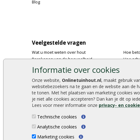
Blog
Veelgestelde vragen
Wat u moet weten over hout
Hoe bet
Berekenen van de hoeveelheid
Hoe schu
Foto's en voorbeelden
De 9 bes
Informatie over cookies
Montage
Onlinetu
Gekeurd hout
Stijlvoll
Onze website,
Onlinetuinhout.nl
, maakt gebruik va
websitebezoekers na te gaan en de website aan de h
De fundering van een vlonder leggen
Duurzam
te tonen. Met het plaatsen van marketing cookies wo
Hoe zelf een houten overkapping maken
Welke p
je niet alle cookies accepteren? Dan kan je dit op ie
Hoe zelf een vlonder leggen
Lees voor meer informatie onze
privacy- en cooki
Technische cookies
Analytische cookies
Onlinetuinhout.nl ©2026
Marketing cookies