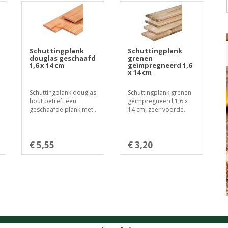
Schuttingplank
Schuttingplank
douglas geschaafd
grenen
1,6 x 14 cm
geïmpregneerd 1,6
x 14 cm
Schuttingplank douglas
Schuttingplank grenen
hout betreft een
geïmpregneerd 1,6 x
geschaafde plank met..
14 cm, zeer voorde..
€ 5,55
€ 3,20