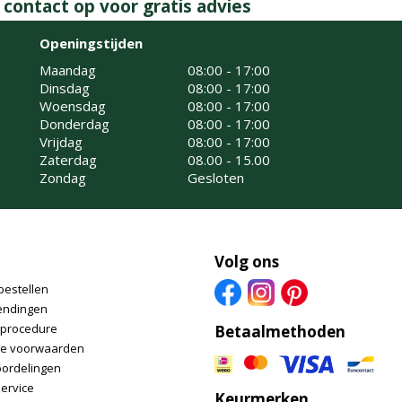
ontact op voor gratis advies
Openingstijden
Maandag
08:00 - 17:00
Dinsdag
08:00 - 17:00
Woensdag
08:00 - 17:00
Donderdag
08:00 - 17:00
Vrijdag
08:00 - 17:00
Zaterdag
08.00 - 15.00
Zondag
Gesloten
Volg ons
bestellen
endingen
nprocedure
Betaalmethoden
e voorwaarden
oordelingen
ervice
Keurmerken