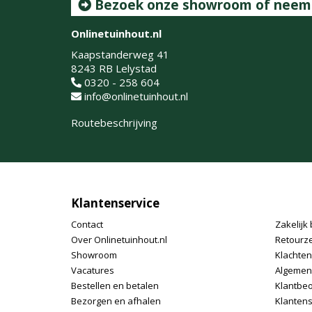
Bezoek onze showroom of neem c
Onlinetuinhout.nl
Kaapstanderweg 41
8243 RB Lelystad
0320 - 258 604
info@onlinetuinhout.nl
Routebeschrijving
Klantenservice
Contact
Zakelijk 
Over Onlinetuinhout.nl
Retourz
Showroom
Klachte
Vacatures
Algemen
Bestellen en betalen
Klantbe
Bezorgen en afhalen
Klantens