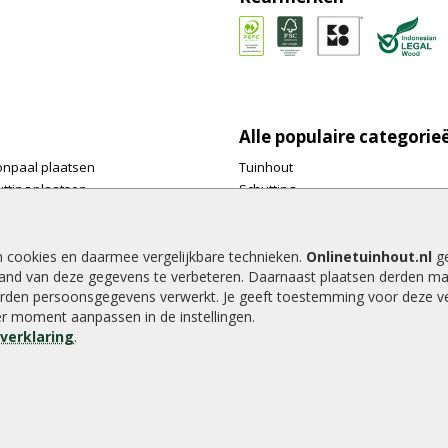
Alle populaire categorie
onpaal plaatsen
Tuinhout
tting plaatsen
Schutting
te tuinschermen van
Vlonderplanken
inhout.nl
Tuinpalen
e houtsoorten voor in de tuin
Tuinhekken
n cookies en daarmee vergelijkbare technieken.
Onlinetuinhout.nl
ge
and van deze gegevens te verbeteren. Daarnaast plaatsen derden ma
e tuin
Tuinhuizen
rden persoonsgegevens verwerkt. Je geeft toestemming voor deze ver
alen voor een schapenhek
Blokhutten
der moment aanpassen in de instellingen.
Overkappingen
everklaring
.
Hout beton schutting
8.9
/
10
|
2040
waarderingen