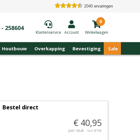
2040
ervaringen
0
 - 258604
Klantenservice
Account
Winkelwagen
Houtbouw
Overkapping
Bevestiging
Sale
Bestel direct
€ 40,95
per stuk
incl BTW