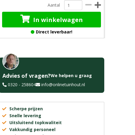
Aantal
In winkelwagen
Direct leverbaar!
Advies of vragen?
We helpen u graag
0320 - 258604
info@onlinetuinhout.nl
Scherpe prijzen
Snelle levering
Uitsluitend topkwaliteit
Vakkundig personeel