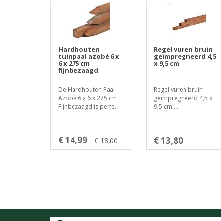
Hardhouten
Regel vuren bruin
tuinpaal azobé 6 x
geïmpregneerd 4,5
6 x 275 cm
x 9,5 cm
fijnbezaagd
De Hardhouten Paal
Regel vuren bruin
Azobé 6 x 6 x 275 cm
geïmpregneerd 4,5 x
Fijnbezaagd is perfe..
9,5 cm....
€ 14,99
€ 13,80
€ 18,00