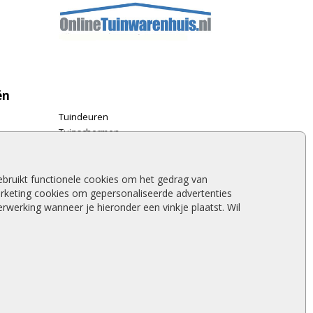
ën
Tuindeuren
Tuinschermen
Schuttingplanken
Steigerplanken
Douglas hout
bruikt functionele cookies om het gedrag van
rketing cookies om gepersonaliseerde advertenties
Rabatdelen
werking wanneer je hieronder een vinkje plaatst. Wil
Aanbiedingen
Merken
Stormschade schutting