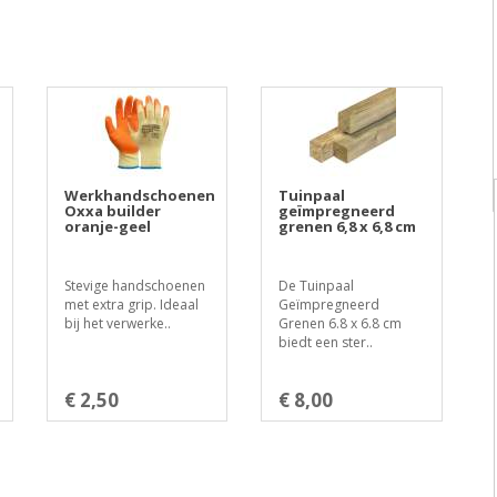
Werkhandschoenen
Tuinpaal
Oxxa builder
geïmpregneerd
oranje-geel
grenen 6,8 x 6,8 cm
Stevige handschoenen
De Tuinpaal
met extra grip. Ideaal
Geïmpregneerd
bij het verwerke..
Grenen 6.8 x 6.8 cm
biedt een ster..
€ 2,50
€ 8,00