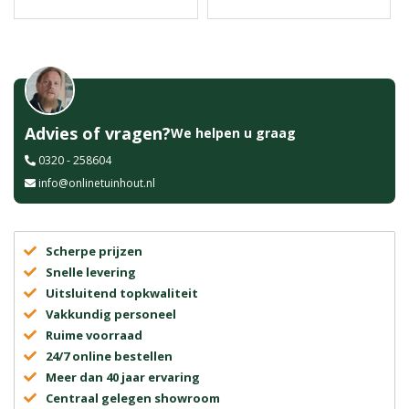
Advies of vragen?
We helpen u graag
0320 - 258604
info@onlinetuinhout.nl
Scherpe prijzen
Snelle levering
Uitsluitend topkwaliteit
Vakkundig personeel
Ruime voorraad
24/7 online bestellen
Meer dan 40 jaar ervaring
Centraal gelegen showroom