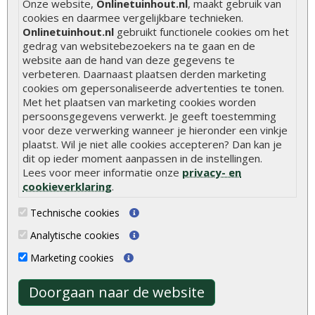
Onze website,
Onlinetuinhout.nl
, maakt gebruik van
Hoe schutting plaatsen
cookies en daarmee vergelijkbare technieken.
Onlinetuinhout.nl
gebruikt functionele cookies om het
De 9 beste tuinschermen van Onlinetuinhout.nl
gedrag van websitebezoekers na te gaan en de
Stijlvolle houtsoorten voor in de tuin
website aan de hand van deze gegevens te
verbeteren. Daarnaast plaatsen derden marketing
Duurzame tuin
cookies om gepersonaliseerde advertenties te tonen.
Met het plaatsen van marketing cookies worden
Welke palen voor een schapenhek
persoonsgegevens verwerkt. Je geeft toestemming
voor deze verwerking wanneer je hieronder een vinkje
Alle populaire categorieën
plaatst. Wil je niet alle cookies accepteren? Dan kan je
dit op ieder moment aanpassen in de instellingen.
Tuinhout
Tuindeuren
Lees voor meer informatie onze
privacy- en
Schutting
Tuinschermen
cookieverklaring
.
Vlonderplanken
Schuttingplanken
Technische cookies
Tuinpalen
Steigerplanken
Analytische cookies
Tuinhekken
Douglas hout
Marketing cookies
Tuinhuizen
Rabatdelen
Doorgaan naar de website
Blokhutten
Aanbiedingen