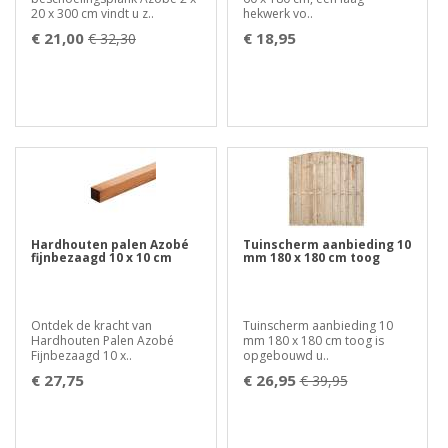
20 x 300 cm vindt u z..
hekwerk vo..
€ 21,00
€ 18,95
€ 32,30
Hardhouten palen Azobé
Tuinscherm aanbieding 10
fijnbezaagd 10 x 10 cm
mm 180 x 180 cm toog
Ontdek de kracht van
Tuinscherm aanbieding 10
Hardhouten Palen Azobé
mm 180 x 180 cm toog is
Fijnbezaagd 10 x..
opgebouwd u..
€ 27,75
€ 26,95
€ 39,95