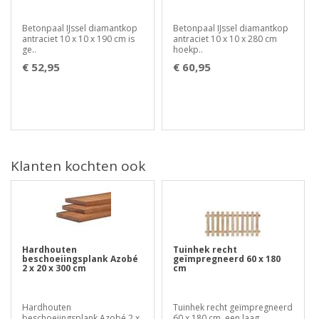
Betonpaal IJssel diamantkop
Betonpaal IJssel diamantkop
antraciet 10 x 10 x 190 cm is
antraciet 10 x 10 x 280 cm
ge..
hoekp..
€ 52,95
€ 60,95
Klanten kochten ook
Hardhouten
Tuinhek recht
beschoeiingsplank Azobé
geïmpregneerd 60 x 180
2 x 20 x 300 cm
cm
Hardhouten
Tuinhek recht geïmpregneerd
beschoeiingsplank Azobé 2 x
60 x 180 cm, een laag