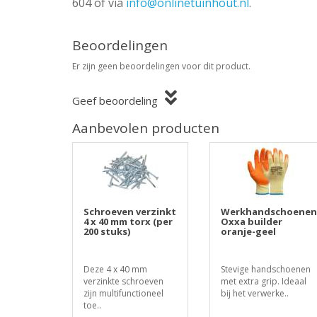
604 of via
info@onlinetuinhout.nl
.
Beoordelingen
Er zijn geen beoordelingen voor dit product.
Geef beoordeling
Aanbevolen producten
Schroeven verzinkt
Werkhandschoenen
4 x 40 mm torx (per
Oxxa builder
200 stuks)
oranje-geel
Deze 4 x 40 mm
Stevige handschoenen
verzinkte schroeven
met extra grip. Ideaal
zijn multifunctioneel
bij het verwerke..
toe..