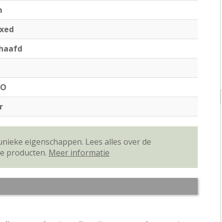
m
xed
haafd
MO
r
unieke eigenschappen. Lees alles over de
ze producten.
Meer informatie