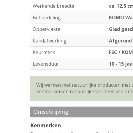
Werkende breedte
ca. 12,5 c
Behandeling
KOMO Wa
Oppervlakte
Glad gesc
Randafwerking
Afgerond
Keurmerk
FSC / KO
Levensduur
10 - 15 jaa
Wij werken met natuurlijke producten met 
kenmerken en natuurlijke variaties van on
Omschrijving
Kenmerken