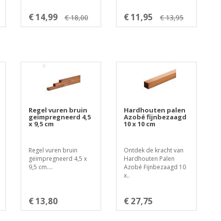
€ 14,99
€ 11,95
€ 18,00
€ 13,95
Regel vuren bruin
Hardhouten palen
geïmpregneerd 4,5
Azobé fijnbezaagd
x 9,5 cm
10 x 10 cm
Regel vuren bruin
Ontdek de kracht van
geïmpregneerd 4,5 x
Hardhouten Palen
9,5 cm....
Azobé Fijnbezaagd 10
x..
€ 13,80
€ 27,75