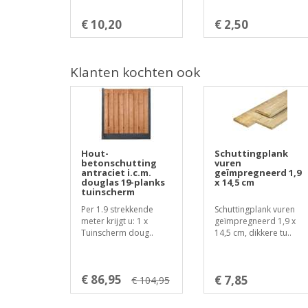
€ 10,20
€ 2,50
Klanten kochten ook
Hout-
Schuttingplank
betonschutting
vuren
antraciet i.c.m.
geïmpregneerd 1,9
douglas 19-planks
x 14,5 cm
tuinscherm
Per 1.9 strekkende
Schuttingplank vuren
meter krijgt u: 1 x
geïmpregneerd 1,9 x
Tuinscherm doug..
14,5 cm, dikkere tu..
€ 86,95
€ 7,85
€ 104,95