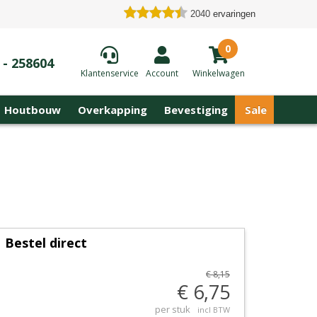
2040
ervaringen
0
 - 258604
Klantenservice
Account
Winkelwagen
Houtbouw
Overkapping
Bevestiging
Sale
Bestel direct
€ 8,15
€ 6,75
per stuk
incl BTW