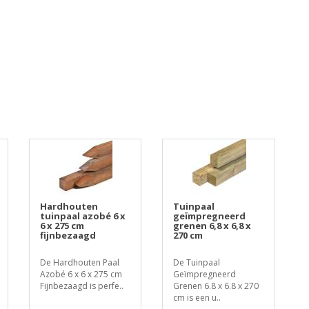
Hardhouten
Tuinpaal
tuinpaal azobé 6 x
geïmpregneerd
6 x 275 cm
grenen 6,8 x 6,8 x
fijnbezaagd
270 cm
De Hardhouten Paal
De Tuinpaal
Azobé 6 x 6 x 275 cm
Geïmpregneerd
Fijnbezaagd is perfe..
Grenen 6.8 x 6.8 x 270
cm is een u..