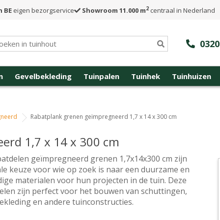
2
n BE
eigen bezorgservice
Showroom 11.000 m
centraal in Nederland
0320
n
Gevelbekleding
Tuinpalen
Tuinhek
Tuinhuizen
gneerd
Rabatplank grenen geïmpregneerd 1,7 x 14 x 300 cm
erd 1,7 x 14 x 300 cm
atdelen geïmpregneerd grenen 1,7x14x300 cm zijn
ale keuze voor wie op zoek is naar een duurzame en
jdige materialen voor hun projecten in de tuin. Deze
elen zijn perfect voor het bouwen van schuttingen,
ekleding en andere tuinconstructies.