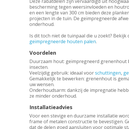
Deze rabatdelen zijn vervaardigd uit hoogwa
bescherming tegen weersinvloeden en houtrot.
en een lengte van 300 cm bieden deze planke
projecten in de tuin. De geïmpregneerde afwe
onderhoud.
Is dit toch niet de tuinpaal die u zoekt? Bekijk
geïmpregneerde houten palen
.
Voordelen
Duurzaam hout: geïmpregneerd grenenhout bi
insecten.
Veelzijdig gebruik: ideaal voor
schuttingen
,
ge
Gemakkelijk te bewerken: grenenhout is gemak
uw wensen.
Onderhoudsarm: dankzij de impregnatie hebbe
ze minder onderhoud.
Installatieadvies
Voor een stevige en duurzame installatie wo
frame of metalen constructie te bevestigen. 
dat de delen goed aansluiten voor optimale sta