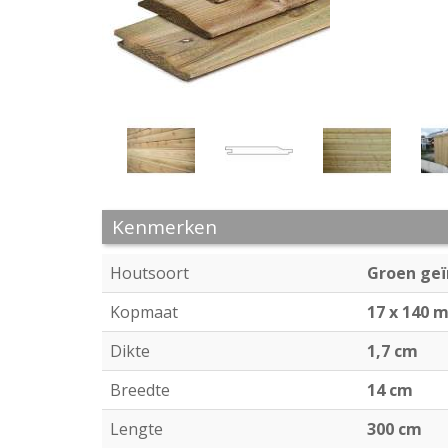
Kenmerken
Houtsoort
Groen ge
Kopmaat
17 x 140 
Dikte
1,7 cm
Breedte
14 cm
Lengte
300 cm