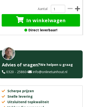
Aantal
In winkelwagen
Direct leverbaar!
Advies of vragen?
We helpen u graag
0320 - 258604
info@onlinetuinhout.nl
Scherpe prijzen
Snelle levering
Uitsluitend topkwaliteit