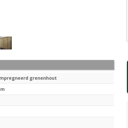
ïmpregneerd grenenhout
mm