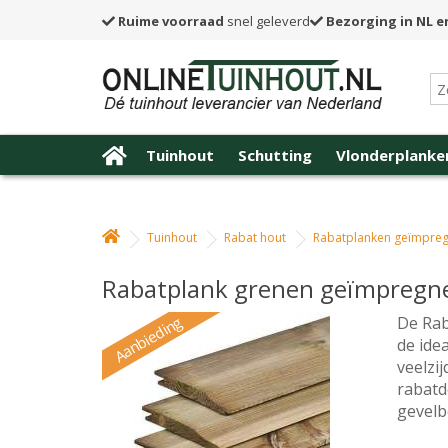
Ruime voorraad
snel geleverd
Bezorging in NL e
Tuinhout
Schutting
Vlonderplanke
Tuinhout
Rabat hout
Rabatplanken geïmpre
Rabatplank grenen geïmpregne
Aanbieding
De Rab
de ide
veelzi
rabatd
gevelb