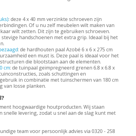
uks)
: deze 4 x 40 mm verzinkte schroeven zijn
verbindingen. Of u nu zelf meubelen wilt maken van
aar wilt zetten. Dit zijn te gebruiken schroeven.
: stevige handschoenen met extra grip. Ideaal bij het
n.
nbezaagd
: de hardhouten paal Azobé 6 x 6 x 275 cm
urzaamheid een must is. Deze paal is ideaal voor het
structuren die blootstaan aan de elementen.
70 cm
: de tuinpaal geïmpregneerd grenen 6.8 x 6.8 x
tuinconstructies, zoals schuttingen en
t gebruik in combinatie met tuinschermen van 180 cm
g van losse planken.
l?
timent hoogwaardige houtproducten. Wij staan
snelle levering, zodat u snel aan de slag kunt met
undige team voor persoonlijk advies via 0320 - 258