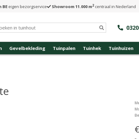
2
n BE
eigen bezorgservice
Showroom 11.000 m
centraal in Nederland
0320
n
Gevelbekleding
Tuinpalen
Tuinhek
Tuinhuizen
te
Me
Mo
Be
€