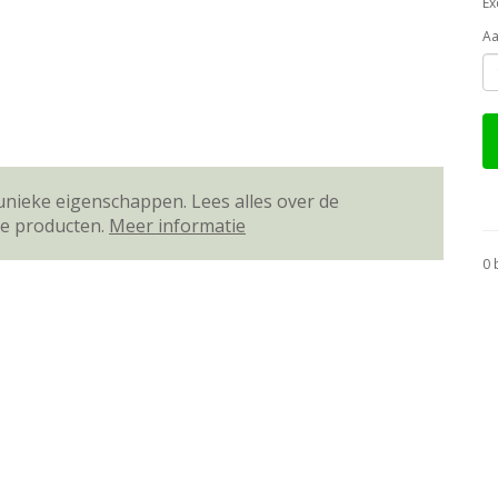
Ex
Aa
unieke eigenschappen. Lees alles over de
ze producten.
Meer informatie
0 