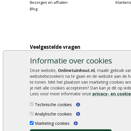
Bezorgen en afhalen
Klantens
Blog
Veelgestelde vragen
Wat u moet weten over hout
Hoe bet
Informatie over cookies
Berekenen van de hoeveelheid
Hoe schu
Foto's en voorbeelden
De 9 bes
Onze website,
Onlinetuinhout.nl
, maakt gebruik va
Montage
Onlinetu
websitebezoekers na te gaan en de website aan de h
Gekeurd hout
Stijlvoll
te tonen. Met het plaatsen van marketing cookies wo
je niet alle cookies accepteren? Dan kan je dit op ie
De fundering van een vlonder leggen
Duurzam
Lees voor meer informatie onze
privacy- en cooki
Hoe zelf een houten overkapping maken
Welke p
Hoe zelf een vlonder leggen
Technische cookies
Analytische cookies
Marketing cookies
Onlinetuinhout.nl ©2026