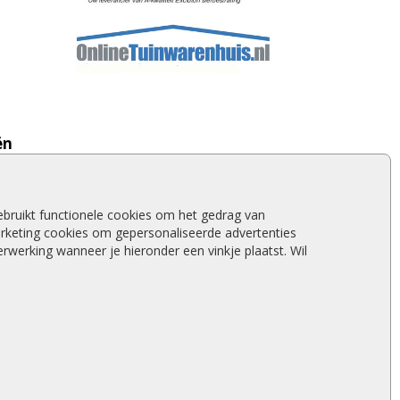
ën
Tuindeuren
Tuinschermen
Schuttingplanken
bruikt functionele cookies om het gedrag van
Steigerplanken
rketing cookies om gepersonaliseerde advertenties
Douglas hout
werking wanneer je hieronder een vinkje plaatst. Wil
Rabatdelen
Aanbiedingen
Merken
Stormschade schutting