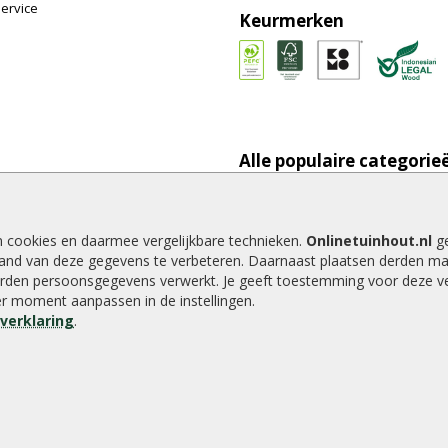
ervice
Keurmerken
Alle populaire categorie
onpaal plaatsen
Tuinhout
tting plaatsen
Schutting
te tuinschermen van
Vlonderplanken
n cookies en daarmee vergelijkbare technieken.
Onlinetuinhout.nl
ge
inhout.nl
Tuinpalen
and van deze gegevens te verbeteren. Daarnaast plaatsen derden ma
e houtsoorten voor in de tuin
Tuinhekken
rden persoonsgegevens verwerkt. Je geeft toestemming voor deze ver
der moment aanpassen in de instellingen.
e tuin
Tuinhuizen
everklaring
.
alen voor een schapenhek
Blokhutten
Overkappingen
Hout beton schutting
8.9
/
10
|
2040
waarderingen