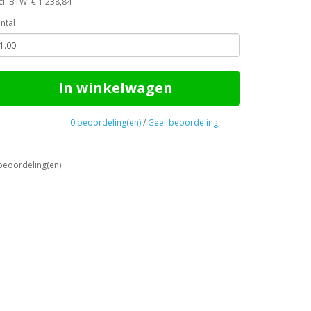
cl. BTW: € 1.238,84
ntal
In winkelwagen
0 beoordeling(en)
/
Geef beoordeling
beoordeling(en)