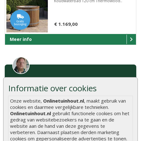
Koudwaterbad 120 cm Thermowood..
€ 1.169,00
Meer info
Kunnen we u helpen het juiste
Informatie over cookies
product te vinden?
Laat het ons weten
Onze website,
Onlinetuinhout.nl
, maakt gebruik van
0320 - 258 604
cookies en daarmee vergelijkbare technieken.
Onlinetuinhout.nl
gebruikt functionele cookies om het
info@onlinetuinhout.nl
gedrag van websitebezoekers na te gaan en de
website aan de hand van deze gegevens te
verbeteren. Daarnaast plaatsen derden marketing
cookies om gepersonaliseerde advertenties te tonen.