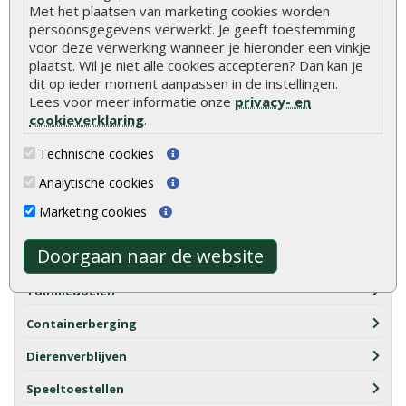
Met het plaatsen van marketing cookies worden
persoonsgegevens verwerkt. Je geeft toestemming
voor deze verwerking wanneer je hieronder een vinkje
plaatst. Wil je niet alle cookies accepteren? Dan kan je
dit op ieder moment aanpassen in de instellingen.
Lees voor meer informatie onze
privacy- en
Categorieën
cookieverklaring
.
Technische cookies
Tuinkasten en bergingen
Analytische cookies
Douglas overkapping
Marketing cookies
Overkapping tuin
Doorgaan naar de website
Glazen schuifwanden
Tuinmeubelen
Containerberging
Dierenverblijven
Speeltoestellen