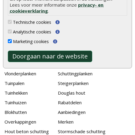
Lees voor meer informatie onze
privacy- en
Stijlvolle houtsoorten voor in de tuin
cookieverklaring
.
Duurzame tuin
Technische cookies
Welke palen voor een schapenhek
Analytische cookies
Marketing cookies
Alle populaire categorieën
Tuinhout
Tuindeuren
Doorgaan naar de website
Schutting
Tuinschermen
Vlonderplanken
Schuttingplanken
Tuinpalen
Steigerplanken
Tuinhekken
Douglas hout
Tuinhuizen
Rabatdelen
Blokhutten
Aanbiedingen
Overkappingen
Merken
Hout beton schutting
Stormschade schutting