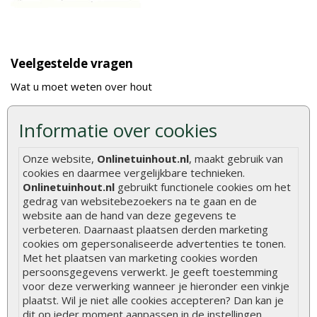
Veelgestelde vragen
Wat u moet weten over hout
Berekenen van de hoeveelheid
Informatie over cookies
Foto's en voorbeelden
Montage
Onze website,
Onlinetuinhout.nl
, maakt gebruik van
cookies en daarmee vergelijkbare technieken.
Gekeurd hout
Onlinetuinhout.nl
gebruikt functionele cookies om het
De fundering van een vlonder leggen
gedrag van websitebezoekers na te gaan en de
website aan de hand van deze gegevens te
Hoe zelf een houten overkapping maken
verbeteren. Daarnaast plaatsen derden marketing
cookies om gepersonaliseerde advertenties te tonen.
Hoe zelf een vlonder leggen
Met het plaatsen van marketing cookies worden
Hoe betonpaal plaatsen
persoonsgegevens verwerkt. Je geeft toestemming
voor deze verwerking wanneer je hieronder een vinkje
Hoe schutting plaatsen
plaatst. Wil je niet alle cookies accepteren? Dan kan je
dit op ieder moment aanpassen in de instellingen.
De 9 beste tuinschermen van Onlinetuinhout.nl