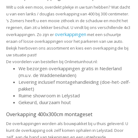
Wilt u ook een mooi, overdekt plekje in uw tuin hebben? Wat dacht
u van een lariks / douglas overkapping van 400 bij 300 centimeter.
’s Zomers heeft u een mooie zithoek in de schaduw en mocht het
regenen, dan zit u lekker beschut. U vindt bij ons verschillende 4x3
overkappingen
overkappingen. Zo zijn er
met een schuurtje
eraan of losse overkappingen voor het parkeren van uw auto.
Bekijk hierboven ons assortiment en kies een overkapping die bij
uw situatie past!
De voordelen van bestellen bij Onlinetuinhout.nl:
We bezorgen overkappingen gratis in Nederland
(m.u.v. de Waddeneilanden)
Levering inclusief montagehandleiding (doe-het-zelf-
pakket)
Ruime showroom in Lelystad
Gekeurd, duurzaam hout
Overkapping 400x300cm montageset
De overkappingen worden als bouwpakket bij u thuis geleverd. U
kunt de overkapping ook zelf komen ophalen in Lelystad. Door
zelf, aan de hand van tekeningen en een uitgebreide