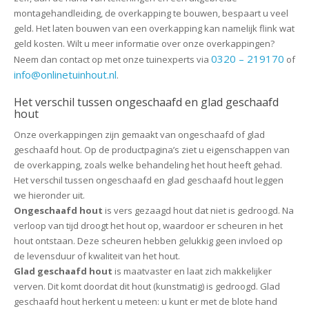
montagehandleiding, de overkapping te bouwen, bespaart u veel
geld. Het laten bouwen van een overkapping kan namelijk flink wat
geld kosten. Wilt u meer informatie over onze overkappingen?
0320 – 219170
Neem dan contact op met onze tuinexperts via
of
info@onlinetuinhout.nl
.
Het verschil tussen ongeschaafd en glad geschaafd
hout
Onze overkappingen zijn gemaakt van ongeschaafd of glad
geschaafd hout. Op de productpagina’s ziet u eigenschappen van
de overkapping, zoals welke behandeling het hout heeft gehad.
Het verschil tussen ongeschaafd en glad geschaafd hout leggen
we hieronder uit.
Ongeschaafd hout
is vers gezaagd hout dat niet is gedroogd. Na
verloop van tijd droogt het hout op, waardoor er scheuren in het
hout ontstaan. Deze scheuren hebben gelukkig geen invloed op
de levensduur of kwaliteit van het hout.
Glad geschaafd hout
is maatvaster en laat zich makkelijker
verven. Dit komt doordat dit hout (kunstmatig) is gedroogd. Glad
geschaafd hout herkent u meteen: u kunt er met de blote hand