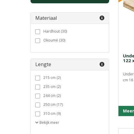
Materiaal
Hardhout (30)
Okoumé (30)
Unde
122 
Lengte
Underl
215 cm (2)
cm 18 
235 cm (2)
244 cm (2)
250 cm (17)
Meer
310 cm (9)
Bekijk
meer