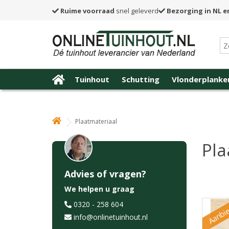
Ruime voorraad
snel geleverd
Bezorging in NL e
Tuinhout
Schutting
Vlonderplanke
Plaatmateriaal
Pla
Advies of vragen?
We helpen u graag
Aanbie
0320 - 258 604
info@onlinetuinhout.nl