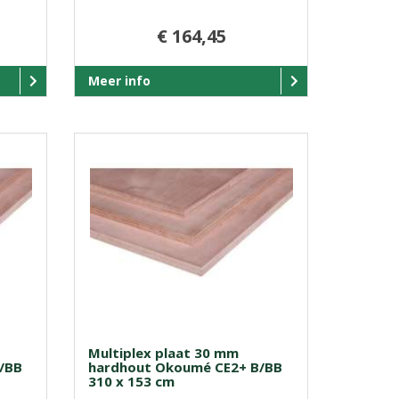
€ 164,45
Meer info
Multiplex plaat 30 mm
/BB
hardhout Okoumé CE2+ B/BB
310 x 153 cm