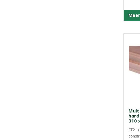
Meer
Mult
hard
310 
CE2+ (
constr