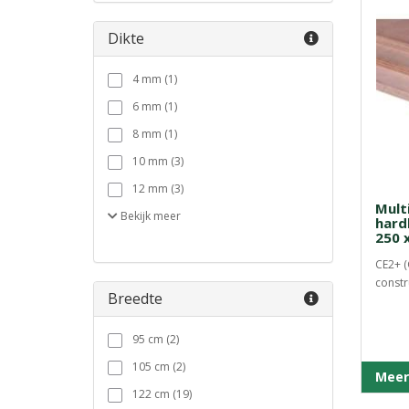
Dikte
4 mm (1)
6 mm (1)
8 mm (1)
10 mm (3)
12 mm (3)
Mult
Bekijk
meer
hard
250 
CE2+ (
constr
Breedte
95 cm (2)
105 cm (2)
Meer
122 cm (19)