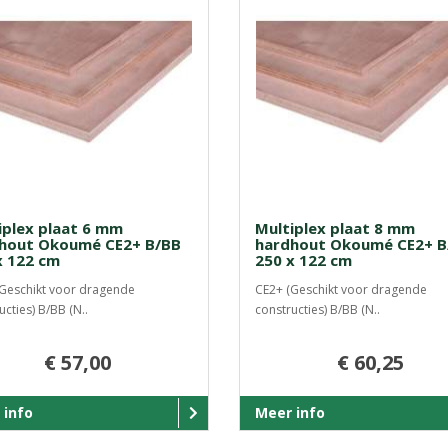
iplex plaat 6 mm
Multiplex plaat 8 mm
hout Okoumé CE2+ B/BB
hardhout Okoumé CE2+ B
x 122 cm
250 x 122 cm
Geschikt voor dragende
CE2+ (Geschikt voor dragende
ucties) B/BB (N..
constructies) B/BB (N..
€ 57,00
€ 60,25
 info
Meer info