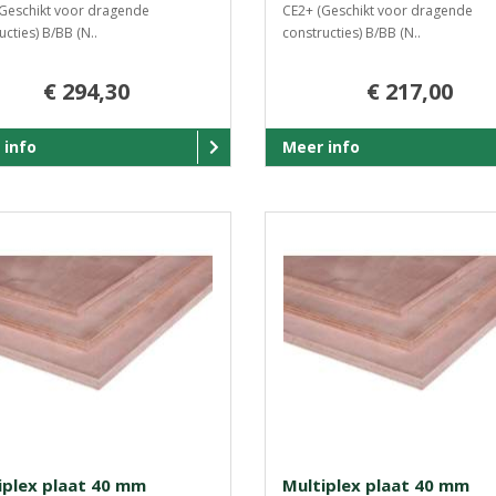
Geschikt voor dragende
CE2+ (Geschikt voor dragende
ucties) B/BB (N..
constructies) B/BB (N..
€ 294,30
€ 217,00
 info
Meer info
iplex plaat 40 mm
Multiplex plaat 40 mm