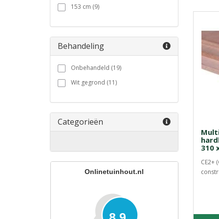
153 cm (9)
Behandeling
Onbehandeld (19)
Wit gegrond (11)
Categorieën
Mult
hard
310 
CE2+ (
Onlinetuinhout.nl
constr
8.9