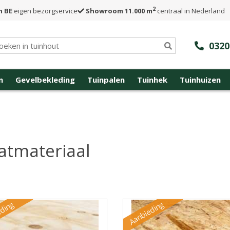
2
n BE
eigen bezorgservice
Showroom 11.000 m
centraal in Nederland
0320
n
Gevelbekleding
Tuinpalen
Tuinhek
Tuinhuizen
atmateriaal
ding
Aanbieding