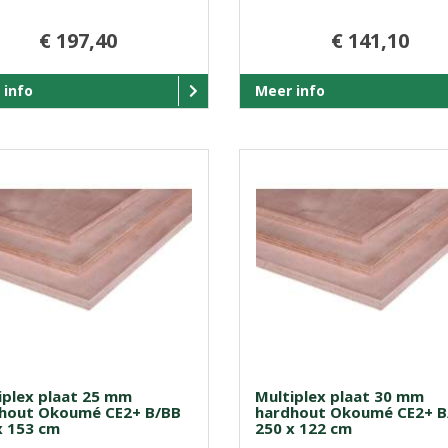
€ 197,40
€ 141,10
 info
Meer info
iplex plaat 25 mm
Multiplex plaat 30 mm
hout Okoumé CE2+ B/BB
hardhout Okoumé CE2+ B
x 153 cm
250 x 122 cm