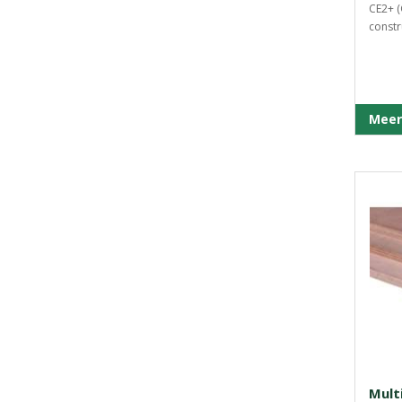
CE2+ (
constr
Meer
Mult