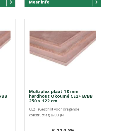
Meer info
Multiplex plaat 18 mm
/BB
hardhout Okoumé CE2+ B/BB
250 x 122 cm
CE2+ (Geschikt voor dragende
constructies) B/BB (N..
€ 114,85