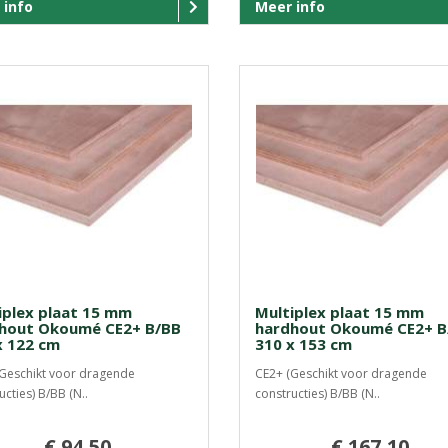
 info
Meer info
iplex plaat 15 mm
Multiplex plaat 15 mm
hout Okoumé CE2+ B/BB
hardhout Okoumé CE2+ B
x 122 cm
310 x 153 cm
Geschikt voor dragende
CE2+ (Geschikt voor dragende
ucties) B/BB (N..
constructies) B/BB (N..
€ 94,50
€ 167,10