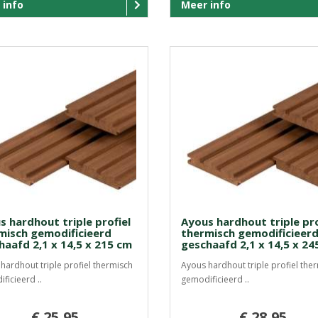
 info
Meer info
s hardhout triple profiel
Ayous hardhout triple pro
misch gemodificieerd
thermisch gemodificieer
haafd 2,1 x 14,5 x 215 cm
geschaafd 2,1 x 14,5 x 24
hardhout triple profiel thermisch
Ayous hardhout triple profiel the
ficieerd ..
gemodificieerd ..
€ 25,95
€ 28,95