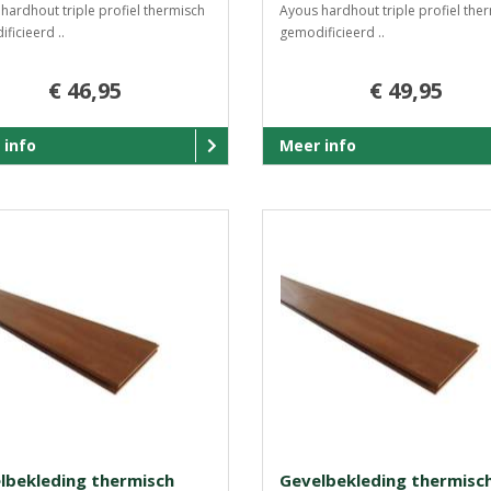
hardhout triple profiel thermisch
Ayous hardhout triple profiel the
ficieerd ..
gemodificieerd ..
€ 46,95
€ 49,95
 info
Meer info
lbekleding thermisch
Gevelbekleding thermisc