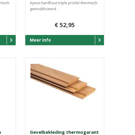
rmisch
Ayous hardhout triple profiel thermisch
gemodificieerd ..
€ 52,95
Meer info
h
Gevelbekleding thermogarant