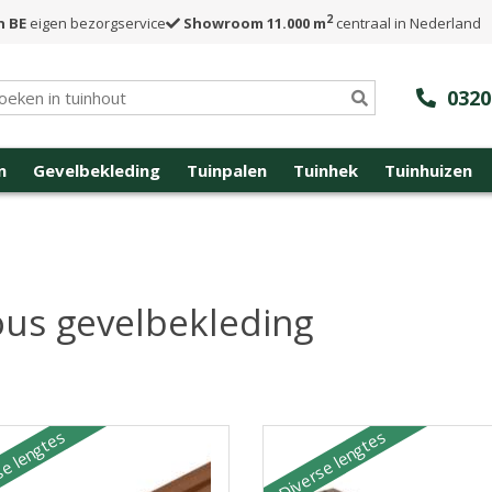
2
n BE
eigen bezorgservice
Showroom 11.000 m
centraal in Nederland
0320
n
Gevelbekleding
Tuinpalen
Tuinhek
Tuinhuizen
us gevelbekleding
e lengtes
Diverse lengtes