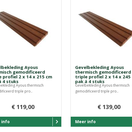
lbekleding Ayous
Gevelbekleding Ayous
misch gemodificeerd
thermisch gemodificeerd
e profiel 2 x 14 x 215 cm
triple profiel 2 x 14 x 245
á 4 stuks
pak á 4 stuks
ekleding Ayous thermisch
Gevelbekleding Ayous thermisch
ficeerd triple pro..
gemodificeerd triple pro..
€ 119,00
€ 139,00
 info
Meer info