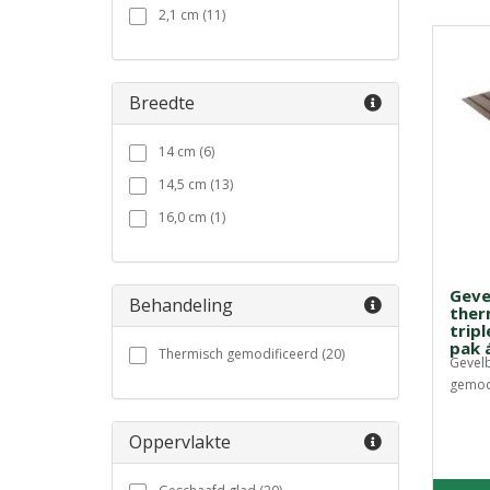
2,1 cm (11)
Breedte
14 cm (6)
14,5 cm (13)
16,0 cm (1)
Geve
Behandeling
ther
tripl
pak 
Thermisch gemodificeerd (20)
Gevelb
gemodi
Oppervlakte