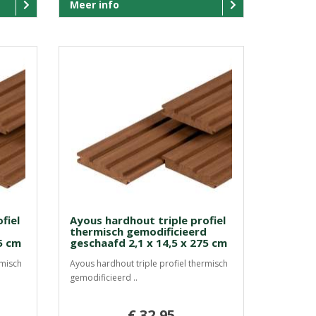
Meer info
fiel
Ayous hardhout triple profiel
d
thermisch gemodificieerd
5 cm
geschaafd 2,1 x 14,5 x 275 cm
rmisch
Ayous hardhout triple profiel thermisch
gemodificieerd ..
€ 32,95