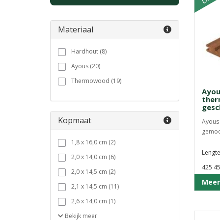
Materiaal
Hardhout (8)
Ayous (20)
Thermowood (19)
Ayou
ther
gesc
Kopmaat
Ayous 
gemodi
1,8 x 16,0 cm (2)
Lengte
2,0 x 14,0 cm (6)
425 4
2,0 x 14,5 cm (2)
Meer
2,1 x 14,5 cm (11)
2,6 x 14,0 cm (1)
Bekijk
meer