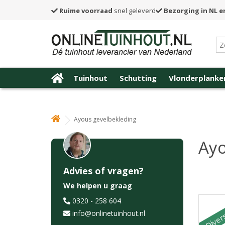
Ruime voorraad
snel geleverd
Bezorging in NL e
Tuinhout
Schutting
Vlonderplanke
Ayous gevelbekleding
Ayo
Advies of vragen?
We helpen u graag
Divers
0320 - 258 604
info@onlinetuinhout.nl