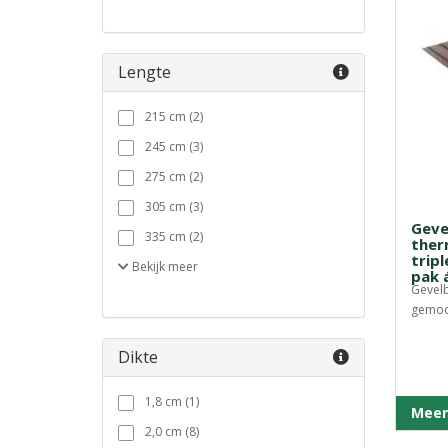
Lengte
215 cm (2)
245 cm (3)
275 cm (2)
305 cm (3)
Geve
335 cm (2)
ther
tripl
Bekijk
meer
pak 
Gevelb
gemodi
Dikte
1,8 cm (1)
Meer
2,0 cm (8)