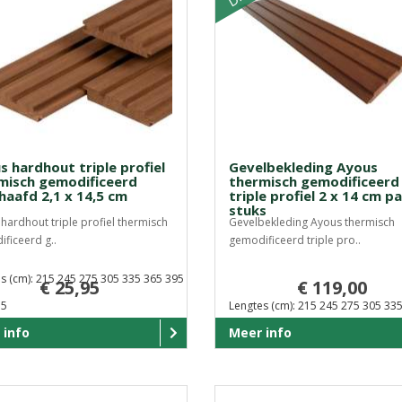
s hardhout triple profiel
Gevelbekleding Ayous
misch gemodificeerd
thermisch gemodificeerd
haafd 2,1 x 14,5 cm
triple profiel 2 x 14 cm pa
stuks
hardhout triple profiel thermisch
Gevelbekleding Ayous thermisch
ficeerd g..
gemodificeerd triple pro..
s (cm): 215 245 275 305 335 365 395
€ 25,95
€ 119,00
55
Lengtes (cm): 215 245 275 305 33
 info
Meer info