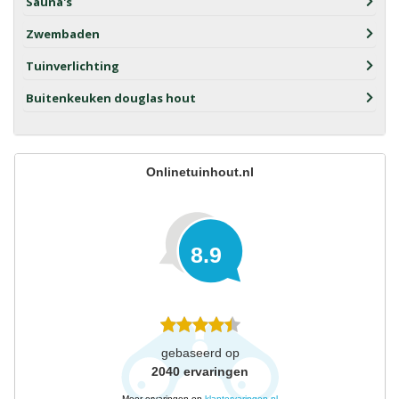
Sauna's
Zwembaden
Tuinverlichting
Buitenkeuken douglas hout
Onlinetuinhout.nl
8.9
gebaseerd op
2040
ervaringen
Meer ervaringen op
klantervaringen.nl