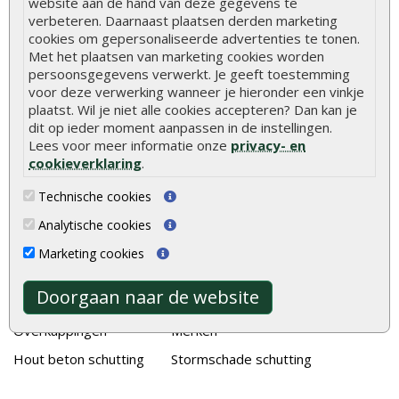
website aan de hand van deze gegevens te
verbeteren. Daarnaast plaatsen derden marketing
Duurzame tuin
cookies om gepersonaliseerde advertenties te tonen.
Welke palen voor een schapenhek
Met het plaatsen van marketing cookies worden
persoonsgegevens verwerkt. Je geeft toestemming
voor deze verwerking wanneer je hieronder een vinkje
Alle populaire categorieën
plaatst. Wil je niet alle cookies accepteren? Dan kan je
dit op ieder moment aanpassen in de instellingen.
Tuinhout
Tuindeuren
Lees voor meer informatie onze
privacy- en
Schutting
Tuinschermen
cookieverklaring
.
Vlonderplanken
Schuttingplanken
Technische cookies
Tuinpalen
Steigerplanken
Analytische cookies
Tuinhekken
Douglas hout
Marketing cookies
Tuinhuizen
Rabatdelen
Doorgaan naar de website
Blokhutten
Aanbiedingen
Overkappingen
Merken
Hout beton schutting
Stormschade schutting