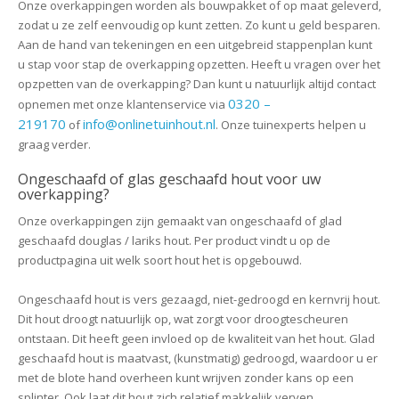
Onze overkappingen worden als bouwpakket of op maat geleverd,
zodat u ze zelf eenvoudig op kunt zetten. Zo kunt u geld besparen.
Aan de hand van tekeningen en een uitgebreid stappenplan kunt
u stap voor stap de overkapping opzetten. Heeft u vragen over het
opzpetten van de overkapping? Dan kunt u natuurlijk altijd contact
0320 –
opnemen met onze klantenservice via
219170
info@onlinetuinhout.nl
of
. Onze tuinexperts helpen u
graag verder.
Ongeschaafd of glas geschaafd hout voor uw
overkapping?
Onze overkappingen zijn gemaakt van ongeschaafd of glad
geschaafd douglas / lariks hout. Per product vindt u op de
productpagina uit welk soort hout het is opgebouwd.
Ongeschaafd hout
is vers gezaagd, niet-gedroogd en kernvrij hout.
Dit hout droogt natuurlijk op, wat zorgt voor droogtescheuren
ontstaan. Dit heeft geen invloed op de kwaliteit van het hout.
Glad
geschaafd hout
is maatvast, (kunstmatig) gedroogd, waardoor u er
met de blote hand overheen kunt wrijven zonder kans op een
splinter. Ook laat dit hout zich relatief makkelijk verven.