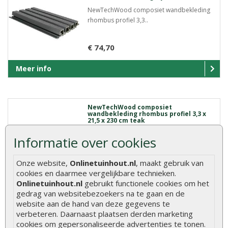
NewTechWood composiet wandbekleding
rhombus profiel 3,3..
€ 74,70
Meer info
NewTechWood composiet
wandbekleding rhombus profiel 3,3 x
21,5 x 230 cm teak
NewTechWood composiet wandbekleding
Informatie over cookies
rhombus profiel 3,3..
Onze website,
Onlinetuinhout.nl
, maakt gebruik van
€ 44,10
cookies en daarmee vergelijkbare technieken.
Onlinetuinhout.nl
gebruikt functionele cookies om het
Meer info
gedrag van websitebezoekers na te gaan en de
website aan de hand van deze gegevens te
verbeteren. Daarnaast plaatsen derden marketing
cookies om gepersonaliseerde advertenties te tonen.