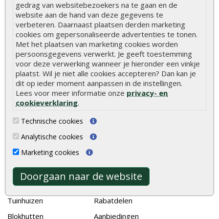
Hoe betonpaal plaatsen
gedrag van websitebezoekers na te gaan en de
website aan de hand van deze gegevens te
Hoe schutting plaatsen
verbeteren. Daarnaast plaatsen derden marketing
De 9 beste tuinschermen van Onlinetuinhout.nl
cookies om gepersonaliseerde advertenties te tonen.
Met het plaatsen van marketing cookies worden
Stijlvolle houtsoorten voor in de tuin
persoonsgegevens verwerkt. Je geeft toestemming
voor deze verwerking wanneer je hieronder een vinkje
Duurzame tuin
plaatst. Wil je niet alle cookies accepteren? Dan kan je
Welke palen voor een schapenhek
dit op ieder moment aanpassen in de instellingen.
Lees voor meer informatie onze
privacy- en
cookieverklaring
.
Alle populaire categorieën
Technische cookies
Tuinhout
Tuindeuren
Analytische cookies
Schutting
Tuinschermen
Marketing cookies
Vlonderplanken
Schuttingplanken
Tuinpalen
Steigerplanken
Doorgaan naar de website
Tuinhekken
Douglas hout
Tuinhuizen
Rabatdelen
Blokhutten
Aanbiedingen