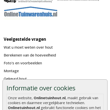
Veelgestelde vragen
Wat u moet weten over hout
Berekenen van de hoeveelheid
Foto's en voorbeelden
Montage
Gekeurd hout
Informatie over cookies
De fundering van een vlonder leggen
Hoe zelf een houten overkapping maken
Onze website,
Onlinetuinhout.nl
, maakt gebruik van
Hoe zelf een vlonder leggen
cookies en daarmee vergelijkbare technieken.
Onlinetuinhout.nl
gebruikt functionele cookies om het