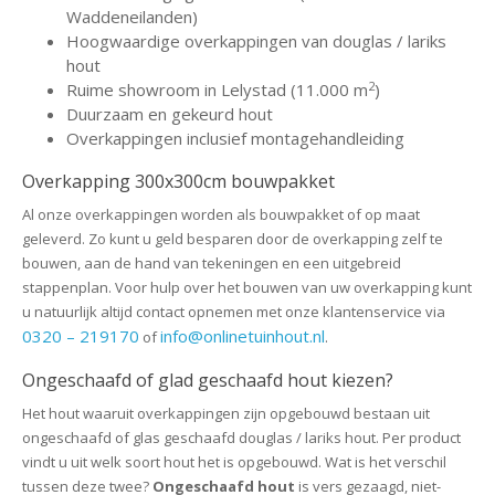
Waddeneilanden)
Hoogwaardige overkappingen van douglas / lariks
hout
2
Ruime showroom in Lelystad (11.000 m
)
Duurzaam en gekeurd hout
Overkappingen inclusief montagehandleiding
Overkapping 300x300cm bouwpakket
Al onze overkappingen worden als bouwpakket of op maat
geleverd. Zo kunt u geld besparen door de overkapping zelf te
bouwen, aan de hand van tekeningen en een uitgebreid
stappenplan. Voor hulp over het bouwen van uw overkapping kunt
u natuurlijk altijd contact opnemen met onze klantenservice via
0320 – 219170
info@onlinetuinhout.nl
of
.
Ongeschaafd of glad geschaafd hout kiezen?
Het hout waaruit overkappingen zijn opgebouwd bestaan uit
ongeschaafd of glas geschaafd douglas / lariks hout. Per product
vindt u uit welk soort hout het is opgebouwd. Wat is het verschil
tussen deze twee?
Ongeschaafd hout
is vers gezaagd, niet-