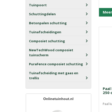
Tuinpoort
Meer
Schuttingdelen
Betonpalen schutting
Tuinafscheidingen
Composiet schutting
NewTechWood composiet
tuinscherm
PuraFence composiet schutting
Tuinafscheiding met gaas en
trellis
Paal 
250 
Onlinetuinhout.nl
Paal k