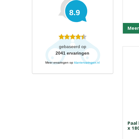
8.9
Meer
gebaseerd op
2041
ervaringen
Meer ervaringen op
klantervaringen.nl
Paal
x 18