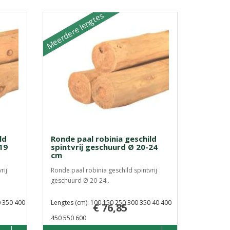
Meerdere lengtes
ld
Ronde paal robinia geschild
19
spintvrij geschuurd Ø 20-24
cm
rij
Ronde paal robinia geschild spintvrij
geschuurd Ø 20-24..
0 350 400
Lengtes (cm): 100 150 250 300 350 40 400
€ 76,85
450 550 600