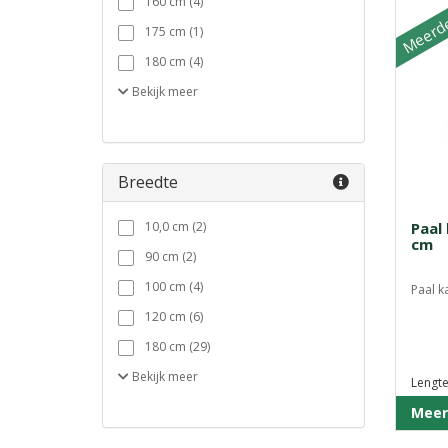
Meerde
160 cm (4)
175 cm (1)
180 cm (4)
Bekijk
meer
Breedte
10,0 cm (2)
Paal
cm
90 cm (2)
100 cm (4)
Paal k
120 cm (6)
180 cm (29)
Bekijk
meer
Lengte
Meer