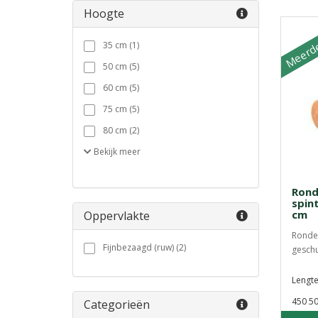
Hoogte
Meerde
35 cm (1)
50 cm (5)
60 cm (5)
75 cm (5)
80 cm (2)
Bekijk
meer
Rond
spin
cm
Oppervlakte
Ronde 
Fijnbezaagd (ruw) (2)
geschu
Lengte
450 5
Categorieën