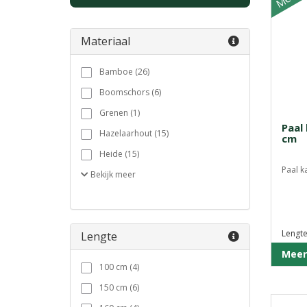
Materiaal
Bamboe (26)
Boomschors (6)
Grenen (1)
Paal 
Hazelaarhout (15)
cm
Heide (15)
Paal k
Bekijk
meer
Lengte
Lengte
Meer
100 cm (4)
150 cm (6)