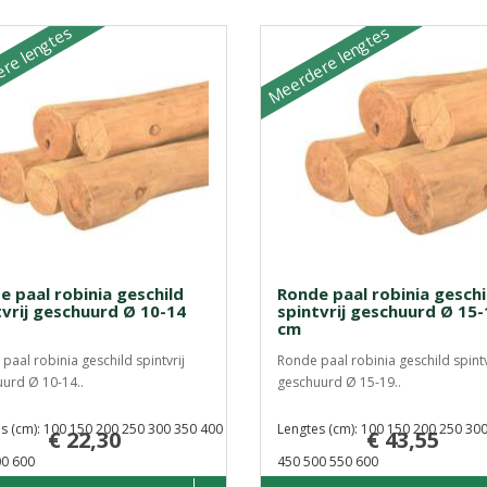
re lengtes
Meerdere lengtes
e paal robinia geschild
Ronde paal robinia geschi
tvrij geschuurd Ø 10-14
spintvrij geschuurd Ø 15-
cm
paal robinia geschild spintvrij
Ronde paal robinia geschild spintv
urd Ø 10-14..
geschuurd Ø 15-19..
s (cm): 100 150 200 250 300 350 400
Lengtes (cm): 100 150 200 250 30
€ 22,30
€ 43,55
00 600
450 500 550 600