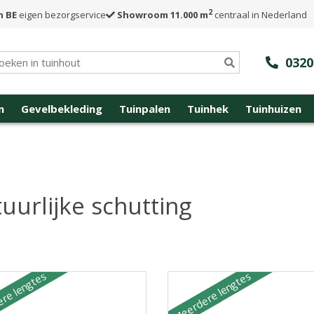
2
n BE
eigen bezorgservice
Showroom 11.000 m
centraal in Nederland
0320
n
Gevelbekleding
Tuinpalen
Tuinhek
Tuinhuizen
uurlijke schutting
re lengtes
Meerdere lengtes