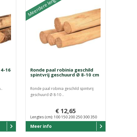
Meerdere lengtes
14-16
Ronde paal robinia geschild
spintvrij geschuurd Ø 8-10 cm
..
Ronde paal robinia geschild spintvrij
geschuurd Ø 8-10 ..
€ 12,65
Lengtes (cm): 100 150 200 250 300 350
Meer info