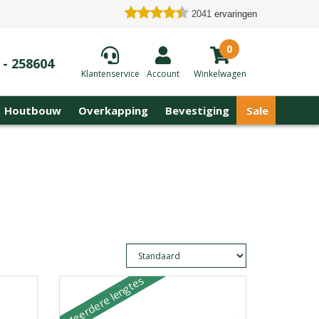
2041
ervaringen
0
 - 258604
Klantenservice
Account
Winkelwagen
Houtbouw
Overkapping
Bevestiging
Sale
Meerdere lengtes