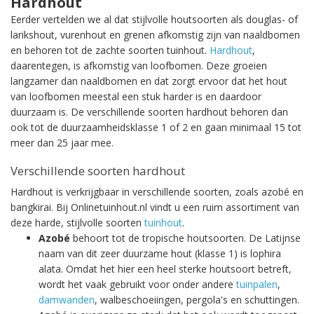
Hardhout
Eerder vertelden we al dat stijlvolle houtsoorten als douglas- of
larikshout, vurenhout en grenen afkomstig zijn van naaldbomen
en behoren tot de zachte soorten tuinhout.
Hardhout
,
daarentegen, is afkomstig van loofbomen. Deze groeien
langzamer dan naaldbomen en dat zorgt ervoor dat het hout
van loofbomen meestal een stuk harder is en daardoor
duurzaam is. De verschillende soorten hardhout behoren dan
ook tot de duurzaamheidsklasse 1 of 2 en gaan minimaal 15 tot
meer dan 25 jaar mee.
Verschillende soorten hardhout
Hardhout is verkrijgbaar in verschillende soorten, zoals azobé en
bangkirai. Bij Onlinetuinhout.nl vindt u een ruim assortiment van
deze harde, stijlvolle soorten
tuinhout
.
Azobé
behoort tot de tropische houtsoorten. De Latijnse
naam van dit zeer duurzame hout (klasse 1) is lophira
alata. Omdat het hier een heel sterke houtsoort betreft,
wordt het vaak gebruikt voor onder andere
tuinpalen
,
damwanden
, walbeschoeiingen, pergola's en schuttingen.