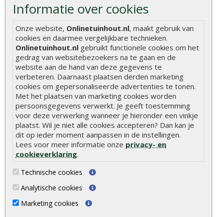
Informatie over cookies
Hoe schutting plaatsen
De 9 beste tuinschermen van Onlinetuinhout.nl
Onze website,
Onlinetuinhout.nl
, maakt gebruik van
cookies en daarmee vergelijkbare technieken.
Stijlvolle houtsoorten voor in de tuin
Onlinetuinhout.nl
gebruikt functionele cookies om het
Duurzame tuin
gedrag van websitebezoekers na te gaan en de
website aan de hand van deze gegevens te
Welke palen voor een schapenhek
verbeteren. Daarnaast plaatsen derden marketing
cookies om gepersonaliseerde advertenties te tonen.
Alle populaire categorieën
Met het plaatsen van marketing cookies worden
persoonsgegevens verwerkt. Je geeft toestemming
Tuinhout
Tuindeuren
voor deze verwerking wanneer je hieronder een vinkje
plaatst. Wil je niet alle cookies accepteren? Dan kan je
Schutting
Tuinschermen
dit op ieder moment aanpassen in de instellingen.
Vlonderplanken
Schuttingplanken
Lees voor meer informatie onze
privacy- en
cookieverklaring
.
Tuinpalen
Steigerplanken
Technische cookies
Tuinhekken
Douglas hout
Analytische cookies
Tuinhuizen
Rabatdelen
Marketing cookies
Blokhutten
Aanbiedingen