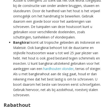
Azobé is overigens zo sterk dat het ook wordt toegepast
bij de constructie van onder andere bruggen, stuwen en
sluisdeuren. Door de hardheid van het hout is het vrijwel
onmogelijk om het handmatig te bewerken. Gebruik
daarom een goede boor voor het aanbrengen van
schroeven. De tuinpalen van deze houtsoort kunt u
gebruiken voor verschillende doeleinden, zoals
schuttingen, tuinhekken of vlonderpalen.
Bangkirai
komt uit tropische gebieden als Indonesië en
Maleisië. Ook bangkirai behoort tot de duurzame en
stijlvolle houtsoorten waar u tot wel 25 jaar plezier van
hebt. Het hout is ook goed bestand tegen schimmels en
insecten. U kunt bangkirai uitstekend gebruiken voor het
aanleggen van een
hardhouten vlonder
, terras of steiger.
Als u met bangkiraihout aan de slag gaat, houd er dan
rekening mee dat het best lastig is om te schroeven. U
boort daarom het beste van tevoren eerst schroefgaten.
Gebruik hiervoor, net als bij azobéhout, roestvrij stalen
schroeven.
Rabathout