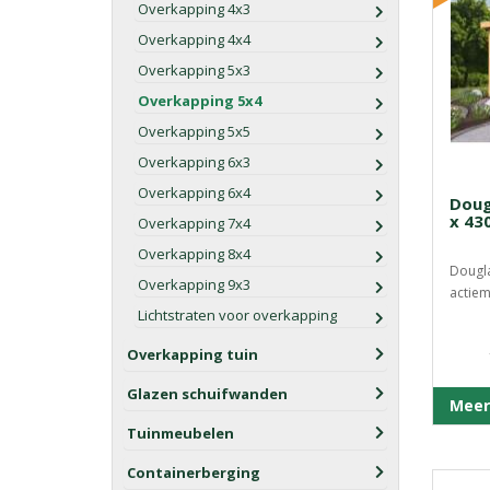
Overkapping 4x3
Overkapping 4x4
Overkapping 5x3
Overkapping 5x4
Overkapping 5x5
Overkapping 6x3
Overkapping 6x4
Doug
x 43
Overkapping 7x4
Overkapping 8x4
Dougl
Overkapping 9x3
actiem
Lichtstraten voor overkapping
Overkapping tuin
Glazen schuifwanden
Meer
Tuinmeubelen
Containerberging