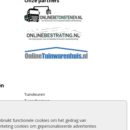
Onze partners
ën
Tuindeuren
Tuinschermen
Schuttingplanken
Steigerplanken
Douglas hout
bruikt functionele cookies om het gedrag van
rketing cookies om gepersonaliseerde advertenties
Rabatdelen