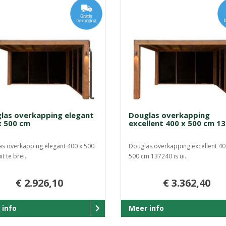
las overkapping elegant
Douglas overkapping
x 500 cm
excellent 400 x 500 cm 1
s overkapping elegant 400 x 500
Douglas overkapping excellent 40
it te brei..
500 cm 137240 is ui..
€ 2.926,10
€ 3.362,40
 info
Meer info