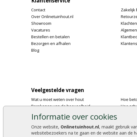
Klantenservice
Contact
Zakelijk 
Over Onlinetuinhout.nl
Retourz
Showroom
Klachte
Vacatures
Algemen
Bestellen en betalen
Klantbe
Bezorgen en afhalen
Klantens
Blog
Veelgestelde vragen
Wat u moet weten over hout
Hoe bet
Berekenen van de hoeveelheid
Hoe schu
Foto's en voorbeelden
De 9 bes
Informatie over cookies
Montage
Onlinetu
Gekeurd hout
Stijlvoll
Onze website,
Onlinetuinhout.nl
, maakt gebruik va
websitebezoekers na te gaan en de website aan de h
De fundering van een vlonder leggen
Duurzam