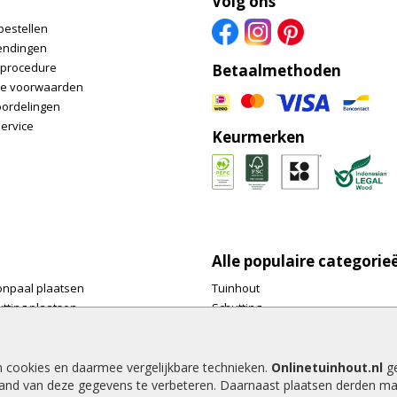
Volg ons
bestellen
endingen
nprocedure
Betaalmethoden
e voorwaarden
oordelingen
ervice
Keurmerken
Alle populaire categorie
onpaal plaatsen
Tuinhout
tting plaatsen
Schutting
te tuinschermen van
Vlonderplanken
inhout.nl
Tuinpalen
e houtsoorten voor in de tuin
Tuinhekken
n cookies en daarmee vergelijkbare technieken.
Onlinetuinhout.nl
ge
and van deze gegevens te verbeteren. Daarnaast plaatsen derden ma
e tuin
Tuinhuizen