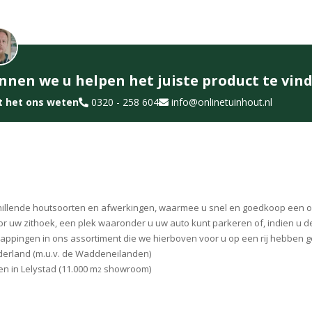
nnen we u helpen het juiste product te vin
t het ons weten
0320 - 258 604
info@onlinetuinhout.nl
schillende houtsoorten en afwerkingen, waarmee u snel en goedkoop een ov
or uw zithoek, een plek waaronder u uw auto kunt parkeren of, indien u 
appingen in ons assortiment die we hierboven voor u op een rij hebben g
derland (m.u.v. de Waddeneilanden)
n in Lelystad (11.000 m
showroom)
2