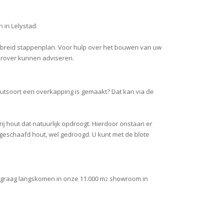
 in Lelystad.
gebreid stappenplan. Voor hulp over het bouwen van uw
ierover kunnen adviseren.
outsoort een overkapping is gemaakt? Dat kan via de
ij hout dat natuurlijk opdroogt. Hierdoor onstaan er
 ongeschaafd hout, wel gedroogd. U kunt met de blote
 graag langskomen in onze 11.000 m
showroom in
2