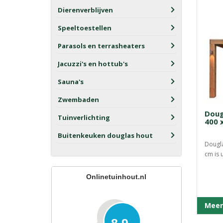
Dierenverblijven
Speeltoestellen
Parasols en terrasheaters
Jacuzzi's en hottub's
Sauna's
Zwembaden
Doug
Tuinverlichting
400 
Buitenkeuken douglas hout
Dougla
cm is u
Onlinetuinhout.nl
Meer