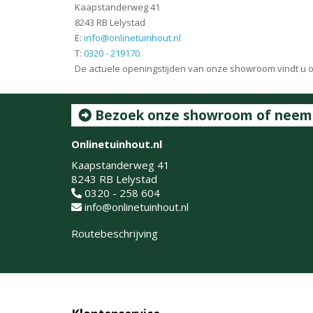
Kaapstanderweg 41
8243 RB Lelystad
E:
info@onlinetuinhout.nl
T:
0320 - 219170
De actuele openingstijden van onze showroom vindt u 
Bezoek onze showroom of neem c
Onlinetuinhout.nl
Kaapstanderweg 41
8243 RB Lelystad
0320 - 258 604
info@onlinetuinhout.nl
Routebeschrijving