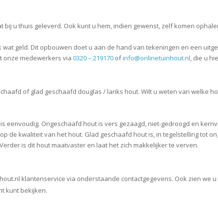
ij u thuis geleverd. Ook kunt u hem, indien gewenst, zelf komen ophalen
nk wat geld. Dit opbouwen doet u aan de hand van tekeningen en een uit
met onze medewerkers via
0320 – 219170
of
info@onlinetuinhout.nl
, die u h
haafd of glad geschaafd douglas / lariks hout. Wilt u weten van welke h
is eenvoudig.
Ongeschaafd hout
is vers gezaagd, niet-gedroogd en kernvr
p de kwaliteit van het hout.
Glad geschaafd hout
is, in tegelstelling tot
Verder is dit hout maatvaster en laat het zich makkelijker te verven.
hout.nl klantenservice via onderstaande contactgegevens. Ook zien we u
t kunt bekijken.