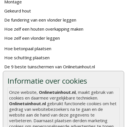
Montage
Gekeurd hout
De fundering van een vlonder leggen
Hoe zelf een houten overkapping maken
Hoe zelf een vlonder leggen
Hoe betonpaal plaatsen
Hoe schutting plaatsen
De 9 beste tuinschermen van Onlinetuinhout.nl
Stijlvolle houtsoorten voor in de tuin
Informatie over cookies
Duurzame tuin
Onze website,
Onlinetuinhout.nl
, maakt gebruik van
Welke palen voor een schapenhek
cookies en daarmee vergelijkbare technieken.
Onlinetuinhout.nl
gebruikt functionele cookies om het
Alle populaire categorieën
gedrag van websitebezoekers na te gaan en de
website aan de hand van deze gegevens te
Tuinhout
Tuindeuren
verbeteren. Daarnaast plaatsen derden marketing
cookies om gepersonaliseerde advertenties te tonen.
Schutting
Tuinschermen