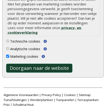
Met het plaatsen van marketing cookies worden
Vlonderplanken
Schuttingplanken
persoonsgegevens verwerkt. Je geeft toestemming
voor deze verwerking wanneer je hieronder een vinkje
Tuinpalen
Steigerplanken
plaatst. Wil je niet alle cookies accepteren? Dan kan je
Tuinhekken
Douglas hout
dit op ieder moment aanpassen in de instellingen.
Lees voor meer informatie onze
privacy- en
Tuinhuizen
Rabatdelen
cookieverklaring
.
Blokhutten
Aanbiedingen
Technische cookies
Overkappingen
Merken
Analytische cookies
Hout beton schutting
Stormschade schutting
Marketing cookies
Doorgaan naar de website
Onlinetuinhout.nl ©2026
8.9
/
10
|
2040
waarderingen
Algemene Voorwaarden
|
Privacy Policy
|
Cookies
|
Sitemap
Tuinafsluitingen
|
Vlonderplanken
|
Tuinpanelen
|
Terrasplanken
Prijs
|
Schutting Hout