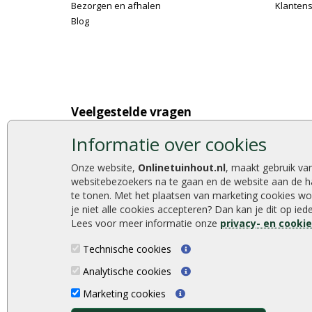
Bezorgen en afhalen
Klantens
Blog
Veelgestelde vragen
Wat u moet weten over hout
Hoe bet
Informatie over cookies
Berekenen van de hoeveelheid
Hoe schu
Foto's en voorbeelden
De 9 bes
Onze website,
Onlinetuinhout.nl
, maakt gebruik va
Montage
Onlinetu
websitebezoekers na te gaan en de website aan de h
Gekeurd hout
Stijlvoll
te tonen. Met het plaatsen van marketing cookies wo
je niet alle cookies accepteren? Dan kan je dit op ie
De fundering van een vlonder leggen
Duurzam
Lees voor meer informatie onze
privacy- en cooki
Hoe zelf een houten overkapping maken
Welke p
Hoe zelf een vlonder leggen
Technische cookies
Analytische cookies
Marketing cookies
Onlinetuinhout.nl ©2026