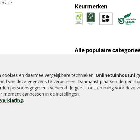
ervice
Keurmerken
Alle populaire categorie
onpaal plaatsen
Tuinhout
tting plaatsen
Schutting
te tuinschermen van
Vlonderplanken
n cookies en daarmee vergelijkbare technieken.
Onlinetuinhout.nl
ge
inhout.nl
Tuinpalen
and van deze gegevens te verbeteren. Daarnaast plaatsen derden ma
e houtsoorten voor in de tuin
Tuinhekken
rden persoonsgegevens verwerkt. Je geeft toestemming voor deze ver
der moment aanpassen in de instellingen.
e tuin
Tuinhuizen
everklaring
.
alen voor een schapenhek
Blokhutten
Overkappingen
Hout beton schutting
8.9
/
10
|
2040
waarderingen