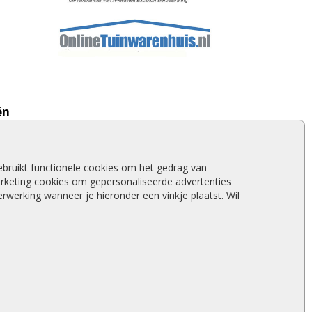
ën
Tuindeuren
Tuinschermen
Schuttingplanken
bruikt functionele cookies om het gedrag van
Steigerplanken
rketing cookies om gepersonaliseerde advertenties
Douglas hout
werking wanneer je hieronder een vinkje plaatst. Wil
Rabatdelen
Aanbiedingen
Merken
Stormschade schutting