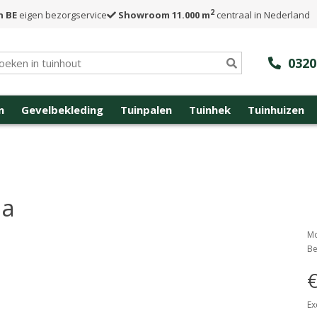
2
n BE
eigen bezorgservice
Showroom 11.000 m
centraal in Nederland
0320
n
Gevelbekleding
Tuinpalen
Tuinhek
Tuinhuizen
ja
Mo
Be
€
Ex