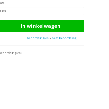
ntal
In winkelwagen
0 beoordeling(en)
/
Geef beoordeling
beoordeling(en)