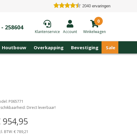
2040
ervaringen
0
 - 258604
Klantenservice
Account
Winkelwagen
Houtbouw
Overkapping
Bevestiging
Sale
del: P065771
schikbaarheid: Direct leverbaar!
 954,95
cl. BTW: € 789,21