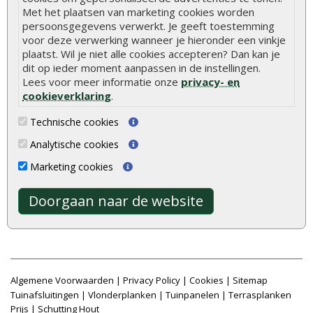
Met het plaatsen van marketing cookies worden
Vlonderplanken
Schuttingplanken
persoonsgegevens verwerkt. Je geeft toestemming
voor deze verwerking wanneer je hieronder een vinkje
Tuinpalen
Steigerplanken
plaatst. Wil je niet alle cookies accepteren? Dan kan je
Tuinhekken
Douglas hout
dit op ieder moment aanpassen in de instellingen.
Lees voor meer informatie onze
privacy- en
Tuinhuizen
Rabatdelen
cookieverklaring
.
Blokhutten
Aanbiedingen
Technische cookies
Overkappingen
Merken
Analytische cookies
Hout beton schutting
Stormschade schutting
Marketing cookies
Doorgaan naar de website
Onlinetuinhout.nl ©2026
8.9
/
10
|
2040
waarderingen
Algemene Voorwaarden
|
Privacy Policy
|
Cookies
|
Sitemap
Tuinafsluitingen
|
Vlonderplanken
|
Tuinpanelen
|
Terrasplanken
Prijs
|
Schutting Hout