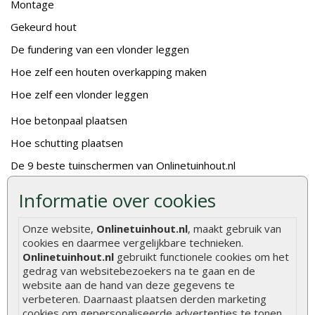
Montage
Gekeurd hout
De fundering van een vlonder leggen
Hoe zelf een houten overkapping maken
Hoe zelf een vlonder leggen
Hoe betonpaal plaatsen
Hoe schutting plaatsen
De 9 beste tuinschermen van Onlinetuinhout.nl
Stijlvolle houtsoorten voor in de tuin
Informatie over cookies
Duurzame tuin
Onze website,
Onlinetuinhout.nl
, maakt gebruik van
Welke palen voor een schapenhek
cookies en daarmee vergelijkbare technieken.
Onlinetuinhout.nl
gebruikt functionele cookies om het
Alle populaire categorieën
gedrag van websitebezoekers na te gaan en de
website aan de hand van deze gegevens te
Tuinhout
Tuindeuren
verbeteren. Daarnaast plaatsen derden marketing
cookies om gepersonaliseerde advertenties te tonen.
Schutting
Tuinschermen