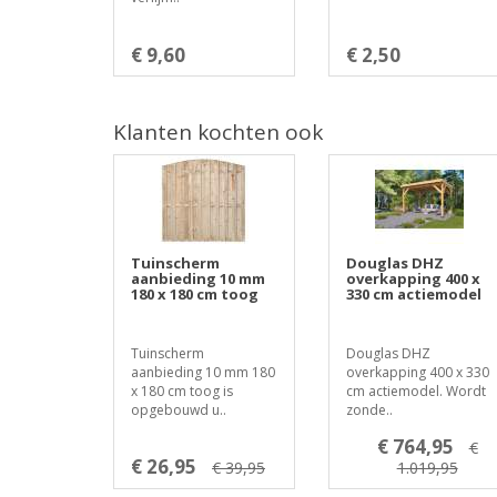
€ 9,60
€ 2,50
Klanten kochten ook
Tuinscherm
Douglas DHZ
aanbieding 10 mm
overkapping 400 x
180 x 180 cm toog
330 cm actiemodel
Tuinscherm
Douglas DHZ
aanbieding 10 mm 180
overkapping 400 x 330
x 180 cm toog is
cm actiemodel. Wordt
opgebouwd u..
zonde..
€ 764,95
€
€ 26,95
€ 39,95
1.019,95