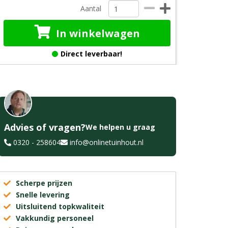
Aantal
In winkelwagen
Direct leverbaar!
Advies of vragen?
We helpen u graag
0320 - 258604
info@onlinetuinhout.nl
Scherpe prijzen
Snelle levering
Uitsluitend topkwaliteit
Vakkundig personeel