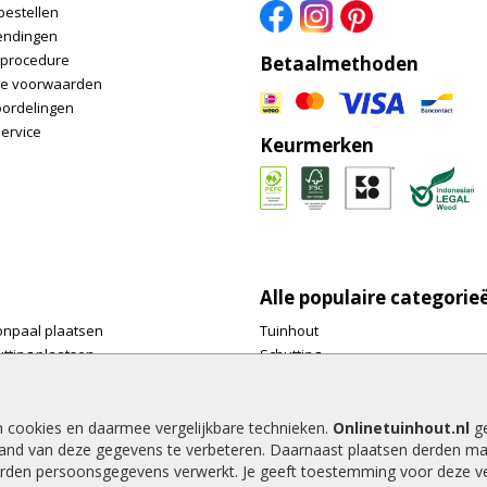
bestellen
endingen
nprocedure
Betaalmethoden
e voorwaarden
oordelingen
ervice
Keurmerken
Alle populaire categorie
onpaal plaatsen
Tuinhout
tting plaatsen
Schutting
te tuinschermen van
Vlonderplanken
inhout.nl
Tuinpalen
e houtsoorten voor in de tuin
Tuinhekken
n cookies en daarmee vergelijkbare technieken.
Onlinetuinhout.nl
ge
and van deze gegevens te verbeteren. Daarnaast plaatsen derden ma
e tuin
Tuinhuizen
rden persoonsgegevens verwerkt. Je geeft toestemming voor deze ver
alen voor een schapenhek
Blokhutten