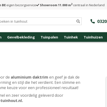
2
n BE
eigen bezorgservice
Showroom 11.000 m
centraal in Nederland
0320
n
Gevelbekleding
Tuinpalen
Tuinhek
Tuinhuizen
oor de
aluminium daktrim
en geef je dak de
rming en stijl die het verdient. Een slimme en
me keuze voor een professioneel resultaat!
 snel en zeer voordelig geleverd door
tuinhout.nl
.