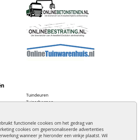
ën
Tuindeuren
Tuinschermen
Schuttingplanken
Steigerplanken
Douglas hout
bruikt functionele cookies om het gedrag van
rketing cookies om gepersonaliseerde advertenties
Rabatdelen
werking wanneer je hieronder een vinkje plaatst. Wil
Aanbiedingen