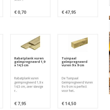
€ 0,70
€ 47,95
Rabatplank vuren
Tuinpaal
geïmpregneerd 1,9
geïmpregneerd
x 14,5 cm
vuren 9 x 9 cm
Rabatplank vuren
De Tuinpaal
geïmpregneerd 1,9 x
Geïmpregneerd Vuren
14,5 cm, zeer stevige
9 x 9 cm is perfect
r..
voor het..
€ 7,95
€ 14,50