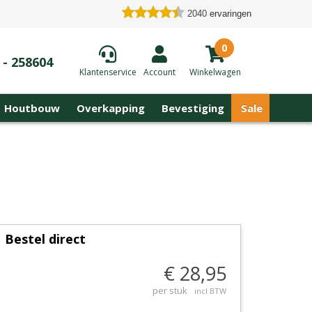
2040
ervaringen
0
 - 258604
Klantenservice
Account
Winkelwagen
Houtbouw
Overkapping
Bevestiging
Sale
Bestel direct
€ 28,95
per stuk
incl BTW