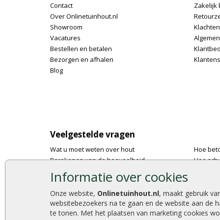
Contact
Zakelijk 
Over Onlinetuinhout.nl
Retourz
Showroom
Klachte
Vacatures
Algemen
Bestellen en betalen
Klantbe
Bezorgen en afhalen
Klantens
Blog
Veelgestelde vragen
Wat u moet weten over hout
Hoe bet
Berekenen van de hoeveelheid
Hoe schu
Foto's en voorbeelden
De 9 bes
Informatie over cookies
Montage
Onlinetu
Gekeurd hout
Stijlvoll
Onze website,
Onlinetuinhout.nl
, maakt gebruik va
websitebezoekers na te gaan en de website aan de h
De fundering van een vlonder leggen
Duurzam
te tonen. Met het plaatsen van marketing cookies wo
Hoe zelf een houten overkapping maken
Welke p