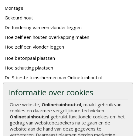
Montage
Gekeurd hout
De fundering van een vlonder leggen
Hoe zelf een houten overkapping maken
Hoe zelf een vlonder leggen
Hoe betonpaal plaatsen
Hoe schutting plaatsen
De 9 beste tuinschermen van Onlinetuinhout.nl
Stijlvolle houtsoorten voor in de tuin
Informatie over cookies
Duurzame tuin
Onze website,
Onlinetuinhout.nl
, maakt gebruik van
Welke palen voor een schapenhek
cookies en daarmee vergelijkbare technieken.
Onlinetuinhout.nl
gebruikt functionele cookies om het
Alle populaire categorieën
gedrag van websitebezoekers na te gaan en de
website aan de hand van deze gegevens te
Tuinhout
Tuindeuren
verbeteren. Daarnaast plaatsen derden marketing