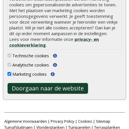
cookies om gepersonaliseerde advertenties te tonen.
Schutting
Tuinschermen
Met het plaatsen van marketing cookies worden
Vlonderplanken
Schuttingplanken
persoonsgegevens verwerkt. Je geeft toestemming
voor deze verwerking wanneer je hieronder een vinkje
Tuinpalen
Steigerplanken
plaatst. Wil je niet alle cookies accepteren? Dan kan je
Tuinhekken
Douglas hout
dit op ieder moment aanpassen in de instellingen.
Lees voor meer informatie onze
privacy- en
Tuinhuizen
Rabatdelen
cookieverklaring
.
Blokhutten
Aanbiedingen
Technische cookies
Overkappingen
Merken
Analytische cookies
Hout beton schutting
Stormschade schutting
Marketing cookies
Doorgaan naar de website
Onlinetuinhout.nl ©2026
8.9
/
10
|
2040
waarderingen
Algemene Voorwaarden
|
Privacy Policy
|
Cookies
|
Sitemap
Tuinafsluitingen
|
Vlonderplanken
|
Tuinpanelen
|
Terrasplanken