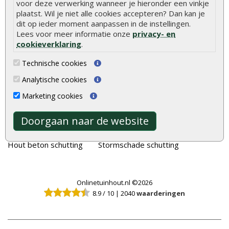
voor deze verwerking wanneer je hieronder een vinkje
plaatst. Wil je niet alle cookies accepteren? Dan kan je
Tuinhout
Tuindeuren
dit op ieder moment aanpassen in de instellingen.
Schutting
Tuinschermen
Lees voor meer informatie onze
privacy- en
cookieverklaring
.
Vlonderplanken
Schuttingplanken
Tuinpalen
Steigerplanken
Technische cookies
Tuinhekken
Douglas hout
Analytische cookies
Tuinhuizen
Rabatdelen
Marketing cookies
Blokhutten
Aanbiedingen
Doorgaan naar de website
Overkappingen
Merken
Hout beton schutting
Stormschade schutting
Onlinetuinhout.nl ©2026
8.9
/
10
|
2040
waarderingen