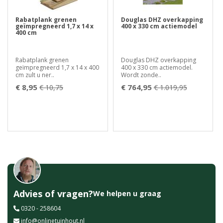
Rabatplank grenen
Douglas DHZ overkapping
geïmpregneerd 1,7 x 14 x
400 x 330 cm actiemodel
400 cm
Rabatplank grenen
Douglas DHZ overkapping
geïmpregneerd 1,7 x 14 x 400
400 x 330 cm actiemodel.
cm zult u ner..
Wordt zonde..
€ 8,95
€ 764,95
€ 10,75
€ 1.019,95
Advies of vragen?
We helpen u graag
0320 - 258604
info@onlinetuinhout.nl