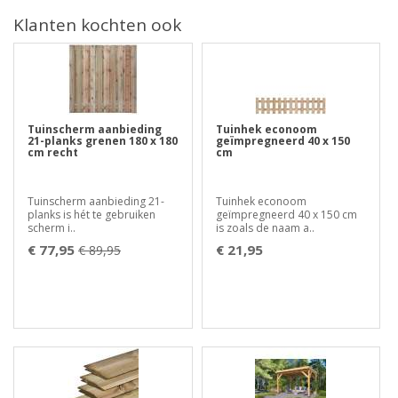
Klanten kochten ook
Tuinscherm aanbieding
Tuinhek econoom
21-planks grenen 180 x 180
geïmpregneerd 40 x 150
cm recht
cm
Tuinscherm aanbieding 21-
Tuinhek econoom
planks is hét te gebruiken
geïmpregneerd 40 x 150 cm
scherm i..
is zoals de naam a..
€ 77,95
€ 21,95
€ 89,95