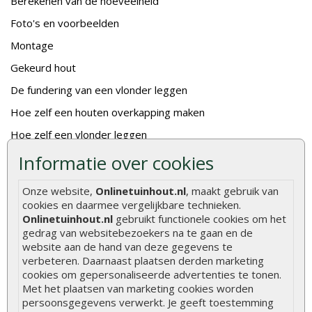
Berekenen van de hoeveelheid
Foto's en voorbeelden
Montage
Gekeurd hout
De fundering van een vlonder leggen
Hoe zelf een houten overkapping maken
Hoe zelf een vlonder leggen
Informatie over cookies
Hoe betonpaal plaatsen
Hoe schutting plaatsen
Onze website,
Onlinetuinhout.nl
, maakt gebruik van
cookies en daarmee vergelijkbare technieken.
De 9 beste tuinschermen van Onlinetuinhout.nl
Onlinetuinhout.nl
gebruikt functionele cookies om het
Stijlvolle houtsoorten voor in de tuin
gedrag van websitebezoekers na te gaan en de
website aan de hand van deze gegevens te
Duurzame tuin
verbeteren. Daarnaast plaatsen derden marketing
Welke palen voor een schapenhek
cookies om gepersonaliseerde advertenties te tonen.
Met het plaatsen van marketing cookies worden
persoonsgegevens verwerkt. Je geeft toestemming
Alle populaire categorieën