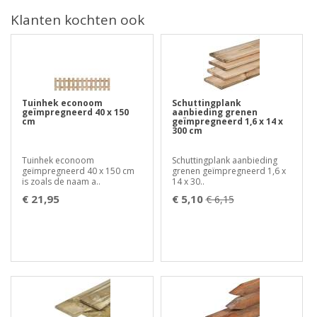
Klanten kochten ook
Tuinhek econoom
Schuttingplank
geïmpregneerd 40 x 150
aanbieding grenen
cm
geïmpregneerd 1,6 x 14 x
300 cm
Tuinhek econoom
Schuttingplank aanbieding
geïmpregneerd 40 x 150 cm
grenen geïmpregneerd 1,6 x
is zoals de naam a..
14 x 30..
€ 21,95
€ 5,10
€ 6,15