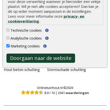
voor deze verwerking wanneer je hieronder een vinkje
plaatst. Wil je niet alle cookies accepteren? Dan kan je
Tuinhout
Tuindeuren
dit op ieder moment aanpassen in de instellingen.
Schutting
Tuinschermen
Lees voor meer informatie onze
privacy- en
cookieverklaring
.
Vlonderplanken
Schuttingplanken
Tuinpalen
Steigerplanken
Technische cookies
Tuinhekken
Douglas hout
Analytische cookies
Tuinhuizen
Rabatdelen
Marketing cookies
Blokhutten
Aanbiedingen
Doorgaan naar de website
Overkappingen
Merken
Hout beton schutting
Stormschade schutting
Onlinetuinhout.nl ©2026
8.9
/
10
|
2041
waarderingen