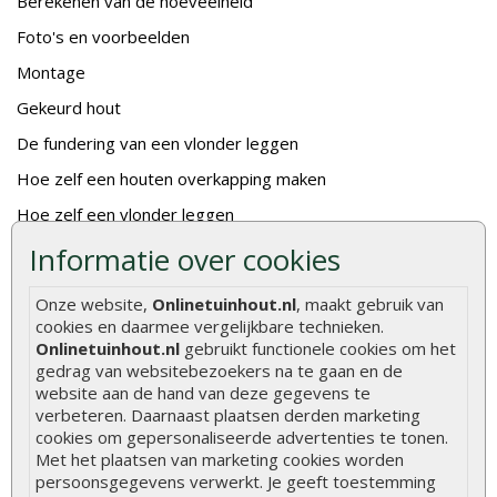
Berekenen van de hoeveelheid
Foto's en voorbeelden
Montage
Gekeurd hout
De fundering van een vlonder leggen
Hoe zelf een houten overkapping maken
Hoe zelf een vlonder leggen
Informatie over cookies
Hoe betonpaal plaatsen
Hoe schutting plaatsen
Onze website,
Onlinetuinhout.nl
, maakt gebruik van
cookies en daarmee vergelijkbare technieken.
De 9 beste tuinschermen van Onlinetuinhout.nl
Onlinetuinhout.nl
gebruikt functionele cookies om het
Stijlvolle houtsoorten voor in de tuin
gedrag van websitebezoekers na te gaan en de
website aan de hand van deze gegevens te
Duurzame tuin
verbeteren. Daarnaast plaatsen derden marketing
Welke palen voor een schapenhek
cookies om gepersonaliseerde advertenties te tonen.
Met het plaatsen van marketing cookies worden
persoonsgegevens verwerkt. Je geeft toestemming
Alle populaire categorieën