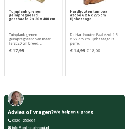
Tuinplank grenen
Hardhouten tuinpaal
geïmpregneerd
azobé 6 x 6 x 275 cm
geschaafd 2 x 20 x 400 cm
fijnbezaagd
Tuinplank grenen
De Hardhouten Paal Azobé 6
geïmpregneerd van maar
x 6 x 275 cm Fijnbezaagd is
liefst 20 cm breed. ..
perfe..
€ 17,95
€ 14,99
€ 18,00
Advies of vragen?
We helpen u graag
0320 - 258604
info@onlinetuinhout.nl