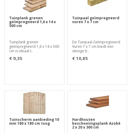
Tuinplank grenen
Tuinpaal geïmpregneerd
geïmpregneerd 1,6 x 14 x
vuren 7 x 7 cm
500 cm
Tuinplank grenen
De Tuinpaal Geïmpregneerd
geïmpregneerd 1,6 x 14 x 500
Vuren 7 x 7 cm biedt een
cm is ideaal t..
stevige b..
€ 9,35
€ 10,85
Tuinscherm aanbieding 10
Hardhouten
mm 180 x 180 cm toog
beschoeiingsplank Azobé
2 x 20 x 300 cm