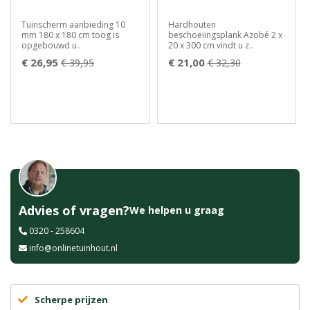
Tuinscherm aanbieding 10
Hardhouten
mm 180 x 180 cm toog is
beschoeiingsplank Azobé 2 x
opgebouwd u..
20 x 300 cm vindt u z..
€ 26,95
€ 21,00
€ 39,95
€ 32,30
Advies of vragen?
We helpen u graag
0320 - 258604
info@onlinetuinhout.nl
Scherpe prijzen