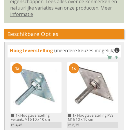
eigenschappen. Lees alles over de kenmerken en
natuurlijke variaties van onze producten.
Meer
informatie
Beschikbare Opties
Hoogteverstelling
(meerdere keuzes mogelijk)
1x
1x
1x
Hoogteverstelling
1x
Hoogteverstelling RVS
verzinkt M16 10 x 10 cm
M16 10 x 10 cm
+€ 4,45
+€ 8,35