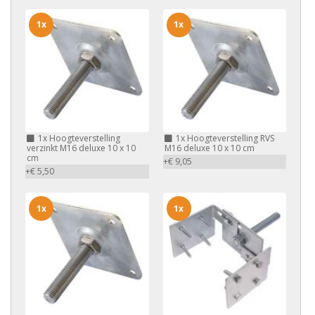
1x
1x
1x
Hoogteverstelling
1x
Hoogteverstelling RVS
verzinkt M16 deluxe 10 x 10
M16 deluxe 10 x 10 cm
cm
+€ 9,05
+€ 5,50
1x
1x