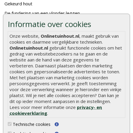
Gekeurd hout
De fundering van een vlonder leggen
Informatie over cookies
Hoe zelf een houten overkapping maken
Hoe zelf een vlonder leggen
Onze website,
Onlinetuinhout.nl
, maakt gebruik van
cookies en daarmee vergelijkbare technieken.
Hoe betonpaal plaatsen
Onlinetuinhout.nl
gebruikt functionele cookies om het
Hoe schutting plaatsen
gedrag van websitebezoekers na te gaan en de
website aan de hand van deze gegevens te
De 9 beste tuinschermen van Onlinetuinhout.nl
verbeteren. Daarnaast plaatsen derden marketing
cookies om gepersonaliseerde advertenties te tonen.
Stijlvolle houtsoorten voor in de tuin
Met het plaatsen van marketing cookies worden
Duurzame tuin
persoonsgegevens verwerkt. Je geeft toestemming
voor deze verwerking wanneer je hieronder een vinkje
Welke palen voor een schapenhek
plaatst. Wil je niet alle cookies accepteren? Dan kan je
dit op ieder moment aanpassen in de instellingen.
Alle populaire categorieën
Lees voor meer informatie onze
privacy- en
cookieverklaring
.
Tuinhout
Tuindeuren
Technische cookies
Schutting
Tuinschermen