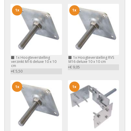
1x
1x
1x
Hoogteverstelling
1x
Hoogteverstelling RVS
verzinkt M16 deluxe 10 x 10
M16 deluxe 10 x 10 cm
cm
+€ 9,05
+€ 5,50
1x
1x