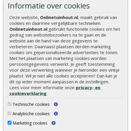
Informatie over cookies
Hoe zelf een houten overkapping maken
Hoe zelf een vlonder leggen
Onze website,
Onlinetuinhout.nl
, maakt gebruik van
cookies en daarmee vergelijkbare technieken.
Hoe betonpaal plaatsen
Onlinetuinhout.nl
gebruikt functionele cookies om het
Hoe schutting plaatsen
gedrag van websitebezoekers na te gaan en de
website aan de hand van deze gegevens te
De 9 beste tuinschermen van Onlinetuinhout.nl
verbeteren. Daarnaast plaatsen derden marketing
Stijlvolle houtsoorten voor in de tuin
cookies om gepersonaliseerde advertenties te tonen.
Met het plaatsen van marketing cookies worden
Duurzame tuin
persoonsgegevens verwerkt. Je geeft toestemming
voor deze verwerking wanneer je hieronder een vinkje
Welke palen voor een schapenhek
plaatst. Wil je niet alle cookies accepteren? Dan kan je
dit op ieder moment aanpassen in de instellingen.
Alle populaire categorieën
Lees voor meer informatie onze
privacy- en
cookieverklaring
.
Tuinhout
Tuindeuren
Technische cookies
Schutting
Tuinschermen
Analytische cookies
Vlonderplanken
Schuttingplanken
Marketing cookies
Tuinpalen
Steigerplanken