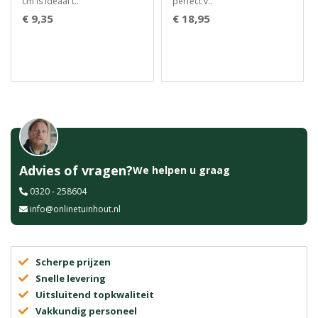
cm is ideaal t..
perfect v..
€ 9,35
€ 18,95
Advies of vragen?
We helpen u graag
0320 - 258604
info@onlinetuinhout.nl
Scherpe prijzen
Snelle levering
Uitsluitend topkwaliteit
Vakkundig personeel