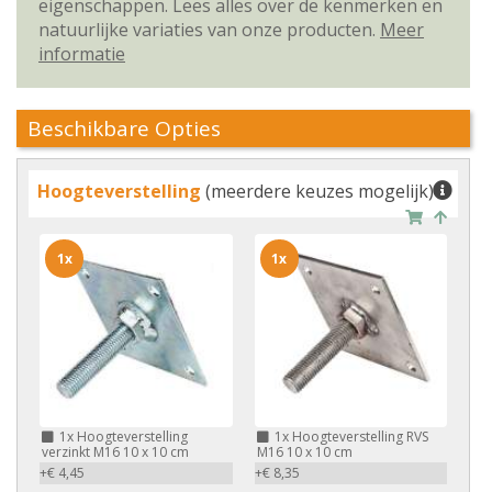
eigenschappen. Lees alles over de kenmerken en
natuurlijke variaties van onze producten.
Meer
informatie
Beschikbare Opties
Hoogteverstelling
(meerdere keuzes mogelijk)
1x
1x
1x
Hoogteverstelling
1x
Hoogteverstelling RVS
verzinkt M16 10 x 10 cm
M16 10 x 10 cm
+€ 4,45
+€ 8,35