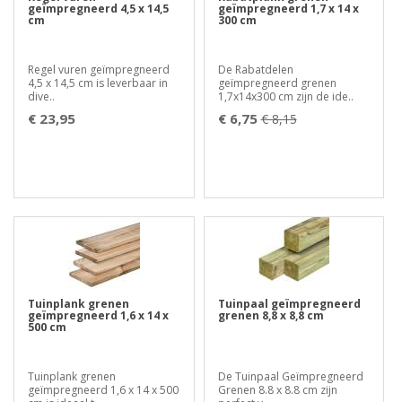
geïmpregneerd 4,5 x 14,5
geïmpregneerd 1,7 x 14 x
cm
300 cm
Regel vuren geïmpregneerd
De Rabatdelen
4,5 x 14,5 cm is leverbaar in
geïmpregneerd grenen
dive..
1,7x14x300 cm zijn de ide..
€ 23,95
€ 6,75
€ 8,15
Tuinplank grenen
Tuinpaal geïmpregneerd
geïmpregneerd 1,6 x 14 x
grenen 8,8 x 8,8 cm
500 cm
Tuinplank grenen
De Tuinpaal Geïmpregneerd
geïmpregneerd 1,6 x 14 x 500
Grenen 8.8 x 8.8 cm zijn