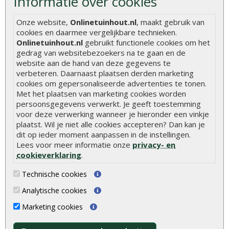
Informatie over cookies
Hoe zelf een vlonder leggen
Onze website,
Onlinetuinhout.nl
, maakt gebruik van
cookies en daarmee vergelijkbare technieken.
Hoe betonpaal plaatsen
Onlinetuinhout.nl
gebruikt functionele cookies om het
Hoe schutting plaatsen
gedrag van websitebezoekers na te gaan en de
website aan de hand van deze gegevens te
De 9 beste tuinschermen van Onlinetuinhout.nl
verbeteren. Daarnaast plaatsen derden marketing
Stijlvolle houtsoorten voor in de tuin
cookies om gepersonaliseerde advertenties te tonen.
Met het plaatsen van marketing cookies worden
Duurzame tuin
persoonsgegevens verwerkt. Je geeft toestemming
voor deze verwerking wanneer je hieronder een vinkje
Welke palen voor een schapenhek
plaatst. Wil je niet alle cookies accepteren? Dan kan je
dit op ieder moment aanpassen in de instellingen.
Alle populaire categorieën
Lees voor meer informatie onze
privacy- en
cookieverklaring
.
Tuinhout
Tuindeuren
Technische cookies
Schutting
Tuinschermen
Analytische cookies
Vlonderplanken
Schuttingplanken
Marketing cookies
Tuinpalen
Steigerplanken
Tuinhekken
Douglas hout