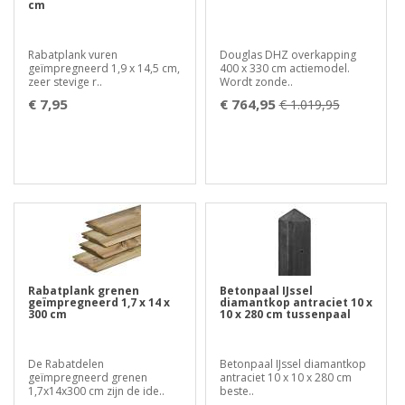
cm
Rabatplank vuren
Douglas DHZ overkapping
geïmpregneerd 1,9 x 14,5 cm,
400 x 330 cm actiemodel.
zeer stevige r..
Wordt zonde..
€ 7,95
€ 764,95
€ 1.019,95
Rabatplank grenen
Betonpaal IJssel
geïmpregneerd 1,7 x 14 x
diamantkop antraciet 10 x
300 cm
10 x 280 cm tussenpaal
De Rabatdelen
Betonpaal IJssel diamantkop
geïmpregneerd grenen
antraciet 10 x 10 x 280 cm
1,7x14x300 cm zijn de ide..
beste..