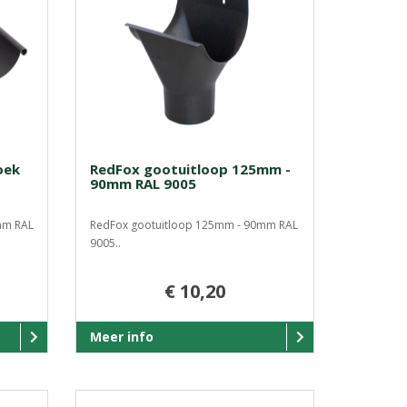
oek
RedFox gootuitloop 125mm -
90mm RAL 9005
mm RAL
RedFox gootuitloop 125mm - 90mm RAL
9005..
€ 10,20
Meer info