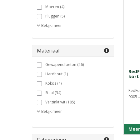
Moeren (4)
Pluggen (5)
Bekijk
meer
Materiaal
Gewapend beton (26)
RedF
Hardhout (1)
kort
Kokos (4)
RedFo
Staal (34)
9005 ..
Verzinkt wit (185)
Bekijk
meer
Meer
Categorieën