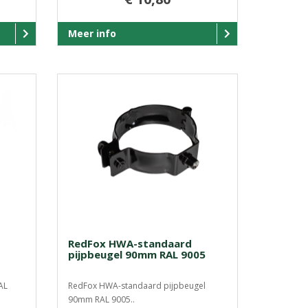
Meer info
RedFox HWA-standaard
pijpbeugel 90mm RAL 9005
AL
RedFox HWA-standaard pijpbeugel
90mm RAL 9005..