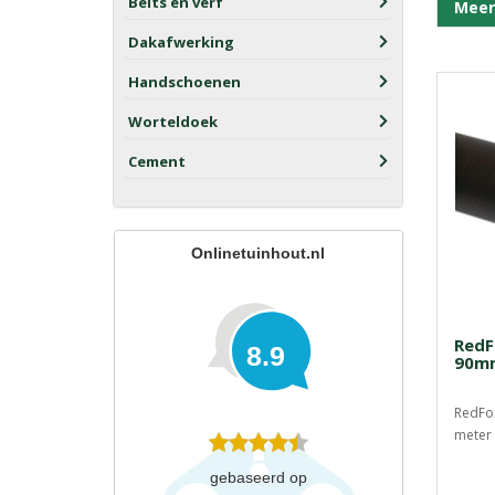
Beits en verf
Meer
Dakafwerking
Handschoenen
Worteldoek
Cement
Onlinetuinhout.nl
RedF
8.9
90mm
RedFox
meter 
gebaseerd op