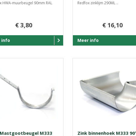
x HWA-muurbeugel 90mm RAL
Redfox zinklijm 290ML ..
€ 3,80
€ 16,10
 info
Meer info
 Mastgootbeugel M333
Zink binnenhoek M333 90