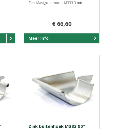
Zink Mastgoot model M333 3 mtr..
€ 66,60
Meer info
°
Zink buitenhoek M333 90°