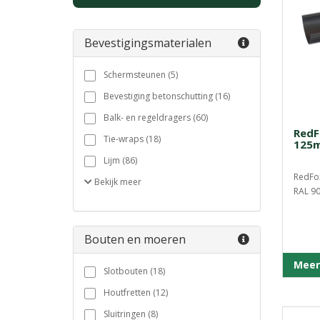
Bevestigingsmaterialen
Schermsteunen (5)
Bevestiging betonschutting (16)
Balk- en regeldragers (60)
RedF
Tie-wraps (18)
125m
Lijm (86)
RedFo
Bekijk
meer
RAL 90
Bouten en moeren
Meer
Slotbouten (18)
Houtfretten (12)
Sluitringen (8)