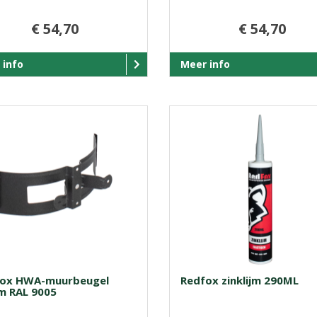
€ 54,70
€ 54,70
 info
Meer info
ox HWA-muurbeugel
Redfox zinklijm 290ML
 RAL 9005