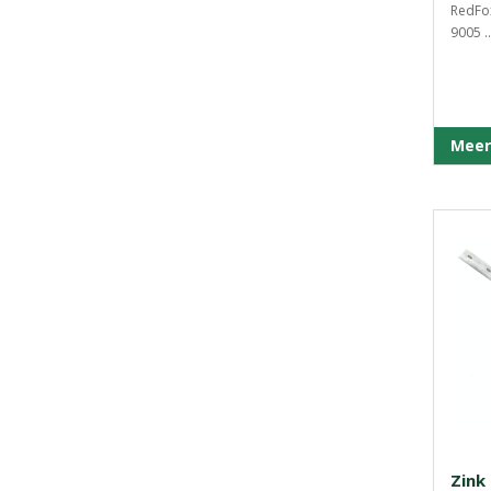
RedFo
9005 ..
Meer
Zink