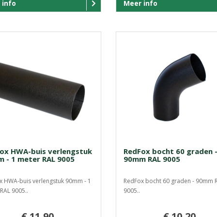
 info
Meer info
ox HWA-buis verlengstuk
RedFox bocht 60 graden 
 - 1 meter RAL 9005
90mm RAL 9005
 HWA-buis verlengstuk 90mm - 1
RedFox bocht 60 graden - 90mm 
RAL 9005..
9005..
€ 11,90
€ 10,20