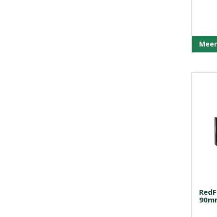
Meer
RedF
90mm