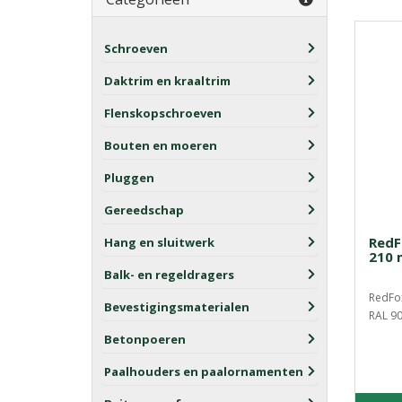
Schroeven
Daktrim en kraaltrim
Flenskopschroeven
Bouten en moeren
Pluggen
Gereedschap
RedF
Hang en sluitwerk
210 
Balk- en regeldragers
RedFo
Bevestigingsmaterialen
RAL 90
Betonpoeren
Paalhouders en paalornamenten