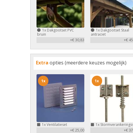
1x
Dakgootset PVC
1x
Dakgootset Staal
bruin
antraciet
+€ 30,83
+€ 45
Extra
opties (meerdere keuzes mogelijk)
1x
1x
1x
Ventilatieset
1x
Stormverankerings
+€ 25,00
+€ 37