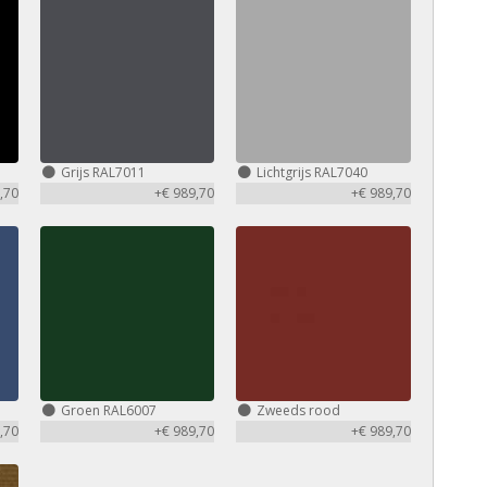
Grijs RAL7011
Lichtgrijs RAL7040
,70
+€ 989,70
+€ 989,70
Groen RAL6007
Zweeds rood
,70
+€ 989,70
+€ 989,70