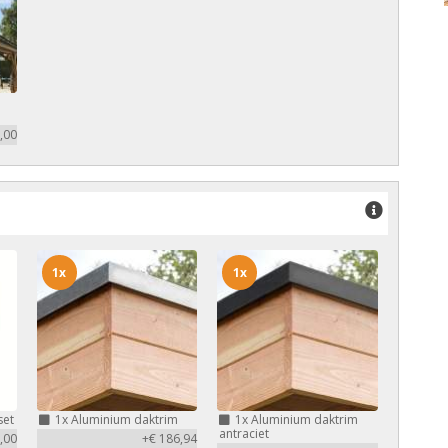
,00
1x
1x
set
1x
Aluminium daktrim
1x
Aluminium daktrim
antraciet
,00
+€ 186,94