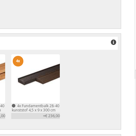
4x
-40
4x
Fundamentbalk 28-40
m
kunststof 4,5 x 9 x 300 cm
,00
+€ 236,00