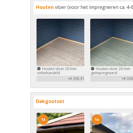
Houten
vloer (voor het impregneren ca. 4-6
Houten vloer 20 mm
Houten vloer 20 mm
onbehandeld
geïmpregneerd
+€ 305,31
+€ 336
Dakgootset
1x
1x