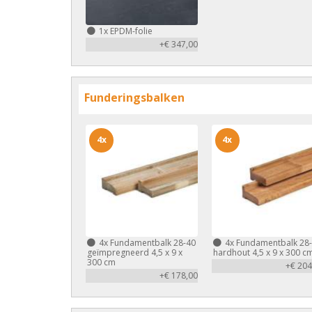
1x
EPDM-folie
+€ 347,00
Funderingsbalken
4x
4x
4x
Fundamentbalk 28-40
4x
Fundamentbalk 28
geïmpregneerd 4,5 x 9 x
hardhout 4,5 x 9 x 300 c
300 cm
+€ 204
+€ 178,00