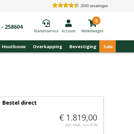
2040
ervaringen
0
 - 258604
Klantenservice
Account
Winkelwagen
Houtbouw
Overkapping
Bevestiging
Sale
Bestel direct
€ 1.819,00
per stuk
incl BTW