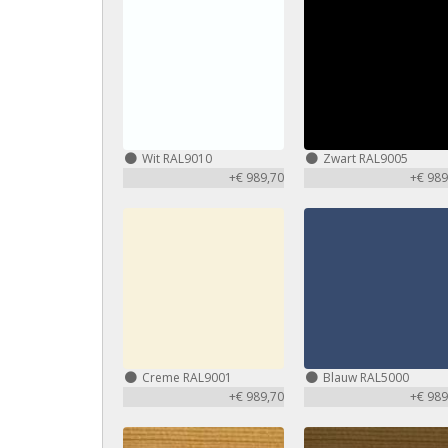
Wit RAL9010
Zwart RAL9005
+€ 989,70
+€ 989
Creme RAL9001
Blauw RAL5000
+€ 989,70
+€ 989