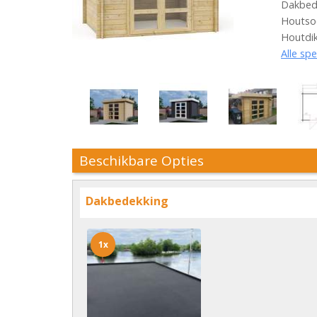
Dakbede
Houtsoo
Houtdi
Alle spe
Beschikbare Opties
Dakbedekking
1x