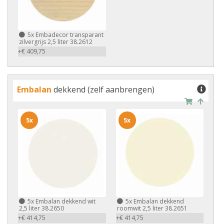
5x
Embadecor transparant
zilvergrijs 2,5 liter 38.2612
+€ 409,75
Embalan
dekkend (zelf aanbrengen)
5x
5x
5x
Embalan dekkend wit
5x
Embalan dekkend
2,5 liter 38.2650
roomwit 2,5 liter 38.2651
+€ 414,75
+€ 414,75