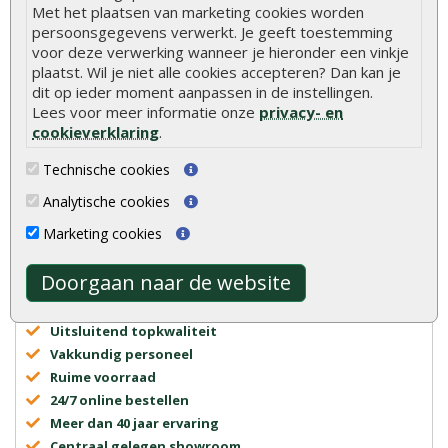
Met het plaatsen van marketing cookies worden
persoonsgegevens verwerkt. Je geeft toestemming
voor deze verwerking wanneer je hieronder een vinkje
plaatst. Wil je niet alle cookies accepteren? Dan kan je
dit op ieder moment aanpassen in de instellingen.
Lees voor meer informatie onze
privacy- en
cookieverklaring
.
Advies of vragen?
We helpen u graag
Technische cookies
0320 - 258604
Analytische cookies
info@onlinetuinhout.nl
Marketing cookies
Doorgaan naar de website
Scherpe prijzen
Snelle levering
Uitsluitend topkwaliteit
Vakkundig personeel
Ruime voorraad
24/7 online bestellen
Meer dan 40 jaar ervaring
Centraal gelegen showroom