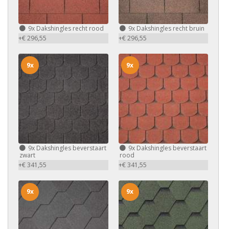
9x
Dakshingles recht rood
9x
Dakshingles recht bruin
+€ 296,55
+€ 296,55
9x
9x
9x
Dakshingles beverstaart
9x
Dakshingles beverstaart
zwart
rood
+€ 341,55
+€ 341,55
9x
9x