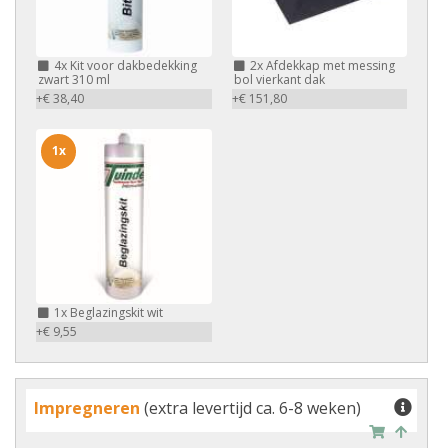
4x
Kit voor dakbedekking
2x
Afdekkap met messing
zwart 310 ml
bol vierkant dak
+€ 38,40
+€ 151,80
1x
1x
Beglazingskit wit
+€ 9,55
Impregneren
(extra levertijd ca. 6-8 weken)