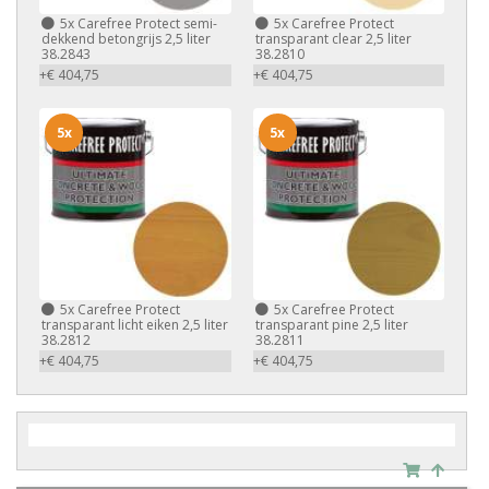
5x
Carefree Protect semi-
5x
Carefree Protect
dekkend betongrijs 2,5 liter
transparant clear 2,5 liter
38.2843
38.2810
+€ 404,75
+€ 404,75
5x
5x
5x
Carefree Protect
5x
Carefree Protect
transparant licht eiken 2,5 liter
transparant pine 2,5 liter
38.2812
38.2811
+€ 404,75
+€ 404,75