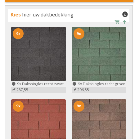
Kies
hier uw dakbedekking
9x
9x
9x
Dakshingles recht zwart
9x
Dakshingles recht groen
+€ 287,55
+€ 296,55
9x
9x