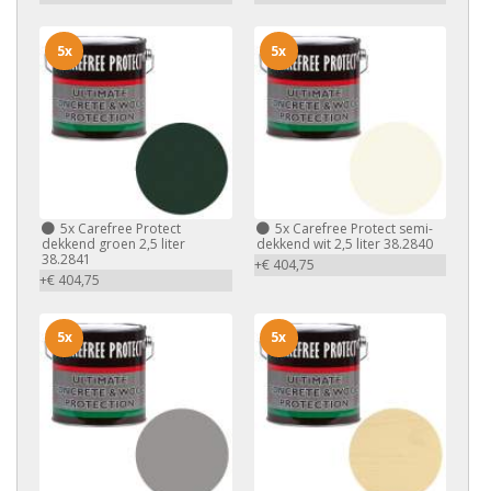
5x
5x
5x
Carefree Protect
5x
Carefree Protect semi-
dekkend groen 2,5 liter
dekkend wit 2,5 liter 38.2840
38.2841
+€ 404,75
+€ 404,75
5x
5x