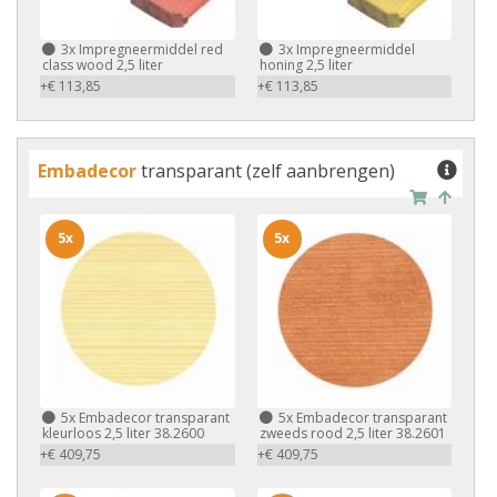
3x
Impregneermiddel red
3x
Impregneermiddel
class wood 2,5 liter
honing 2,5 liter
+€ 113,85
+€ 113,85
Embadecor
transparant (zelf aanbrengen)
5x
5x
5x
Embadecor transparant
5x
Embadecor transparant
kleurloos 2,5 liter 38.2600
zweeds rood 2,5 liter 38.2601
+€ 409,75
+€ 409,75