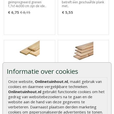
geïmpregneerd grenen
betreft een geschaafde plank
1,7x14x300 cm zijn de ide..
met..
€ 6,75
€ 5,55
€ 8,15
Vlonderplank vuren
Schuttingplank
geïmpregneerd glad
aanbieding grenen
Informatie over cookies
geschaafd 2,8 x 19,5 cm
geïmpregneerd 1,6 x 14 x
180 cm
Onze website,
Onlinetuinhout.nl
, maakt gebruik van
Vlonderplank vuren
Schuttingplank aanbieding
cookies en daarmee vergelijkbare technieken.
geïmpregneerd glad
grenen geïmpregneerd 1,6 x
Onlinetuinhout.nl
gebruikt functionele cookies om het
geschaafd 2,8 x 19,5 c..
14 x 18..
gedrag van websitebezoekers na te gaan en de
€ 25,95
€ 3,05
€ 3,70
website aan de hand van deze gegevens te
verbeteren. Daarnaast plaatsen derden marketing
cookies om gepersonaliseerde advertenties te tonen.