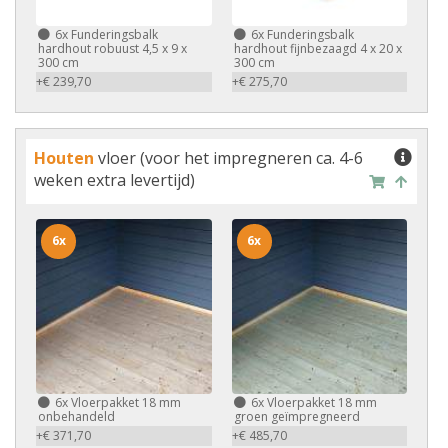
6x
Funderingsbalk
6x
Funderingsbalk
hardhout robuust 4,5 x 9 x
hardhout fijnbezaagd 4 x 20 x
300 cm
300 cm
+€ 239,70
+€ 275,70
Houten
vloer (voor het impregneren ca. 4-6
weken extra levertijd)
6x
6x
6x
Vloerpakket 18 mm
6x
Vloerpakket 18 mm
onbehandeld
groen geïmpregneerd
+€ 371,70
+€ 485,70