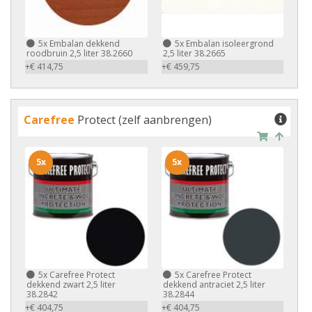
5x
Embalan dekkend
5x
Embalan isoleergrond
roodbruin 2,5 liter 38.2660
2,5 liter 38.2665
+€ 414,75
+€ 459,75
Carefree
Protect (zelf aanbrengen)
5x
5x
5x
Carefree Protect
5x
Carefree Protect
dekkend zwart 2,5 liter
dekkend antraciet 2,5 liter
38.2842
38.2844
+€ 404,75
+€ 404,75