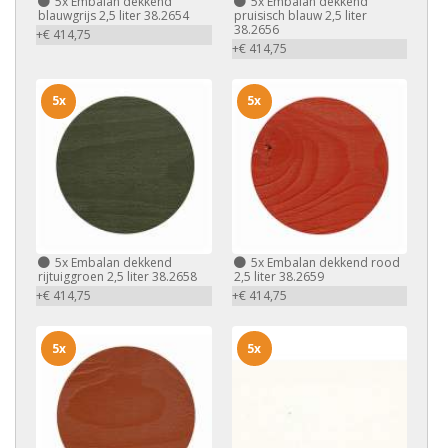
5x
Embalan dekkend
5x
Embalan dekkend
blauwgrijs 2,5 liter 38.2654
pruisisch blauw 2,5 liter
38.2656
+€ 414,75
+€ 414,75
5x
5x
5x
Embalan dekkend
5x
Embalan dekkend rood
rijtuiggroen 2,5 liter 38.2658
2,5 liter 38.2659
+€ 414,75
+€ 414,75
5x
5x