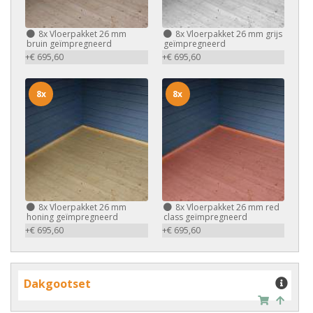
8x
Vloerpakket 26 mm
8x
Vloerpakket 26 mm grijs
bruin geïmpregneerd
geïmpregneerd
+€ 695,60
+€ 695,60
8x
8x
8x
Vloerpakket 26 mm
8x
Vloerpakket 26 mm red
honing geïmpregneerd
class geïmpregneerd
+€ 695,60
+€ 695,60
Dakgootset