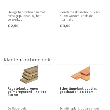
Stevige handschoenen met
Vlonderpaal hardhout 6 x 6 x
extra grip. Ideaal bij het
50 cm worden, zoals de
verwerke..
naam al ..
€ 2,50
€ 3,00
Klanten kochten ook
Rabatplank grenen
Schuttingplank douglas
geïmpregneerd 1,7 x 14 x
geschaafd 1,6 x 14 cm
300 cm
De Rabatdelen
Schuttingplank douglas hout