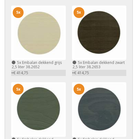
5x
5x
5x
Embalan dekkend grijs
5x
Embalan dekkend zwart
2,5 liter 38.2652
2,5 liter 38.2653
+€ 414,75
+€ 414,75
5x
5x