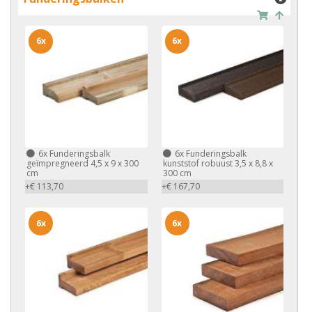
6x
6x
6x
Funderingsbalk
6x
Funderingsbalk
geïmpregneerd 4,5 x 9 x 300
kunststof robuust 3,5 x 8,8 x
cm
300 cm
+€ 113,70
+€ 167,70
6x
6x