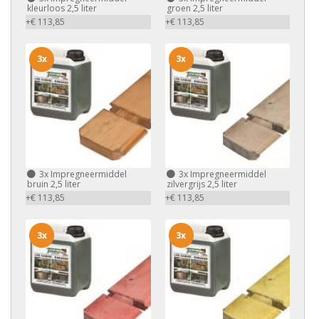
kleurloos 2,5 liter
groen 2,5 liter
+€ 113,85
+€ 113,85
3x
3x
3x
Impregneermiddel
3x
Impregneermiddel
bruin 2,5 liter
zilvergrijs 2,5 liter
+€ 113,85
+€ 113,85
3x
3x