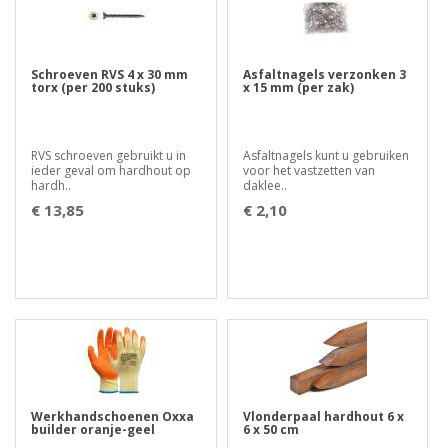
Schroeven RVS 4 x 30 mm
Asfaltnagels verzonken 3
torx (per 200 stuks)
x 15 mm (per zak)
RVS schroeven gebruikt u in
Asfaltnagels kunt u gebruiken
ieder geval om hardhout op
voor het vastzetten van
hardh..
daklee..
€ 13,85
€ 2,10
Werkhandschoenen Oxxa
Vlonderpaal hardhout 6 x
builder oranje-geel
6 x 50 cm