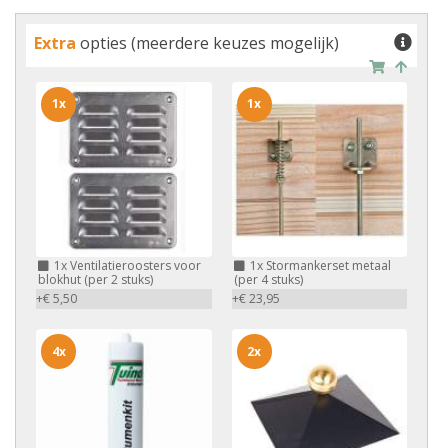
Extra
opties (meerdere keuzes mogelijk)
1x
1x
1x
Ventilatieroosters voor
1x
Stormankerset metaal
blokhut (per 2 stuks)
(per 4 stuks)
+€ 5,50
+€ 23,95
4x
2x