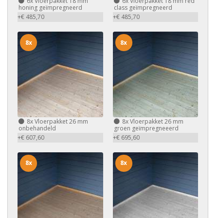
6x
Vloerpakket 18 mm
6x
Vloerpakket 18 mm red
honing geïmpregneerd
class geïmpregneerd
+€ 485,70
+€ 485,70
8x
8x
8x
Vloerpakket 26 mm
8x
Vloerpakket 26 mm
onbehandeld
groen geïmpregneeerd
+€ 607,60
+€ 695,60
8x
8x