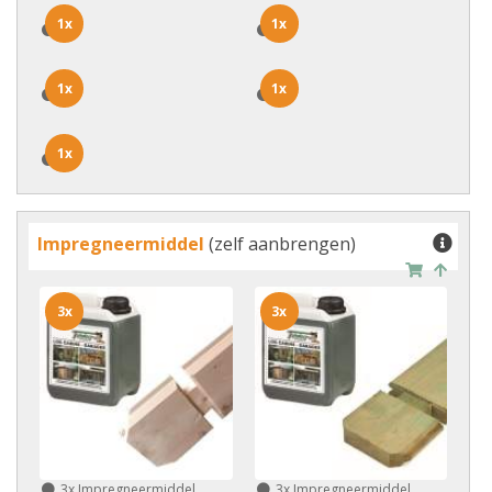
1x
1x
1x
1x
1x
1x
1x
1x
1x
1x
Impregneermiddel
(zelf aanbrengen)
3x
3x
3x
Impregneermiddel
3x
Impregneermiddel