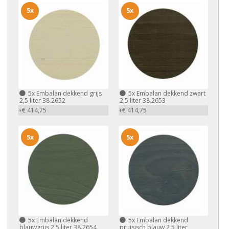
5x
5x
5x
Embalan dekkend grijs
5x
Embalan dekkend zwart
2,5 liter 38.2652
2,5 liter 38.2653
+€ 414,75
+€ 414,75
5x
5x
5x
Embalan dekkend
5x
Embalan dekkend
blauwgrijs 2,5 liter 38.2654
pruisisch blauw 2,5 liter