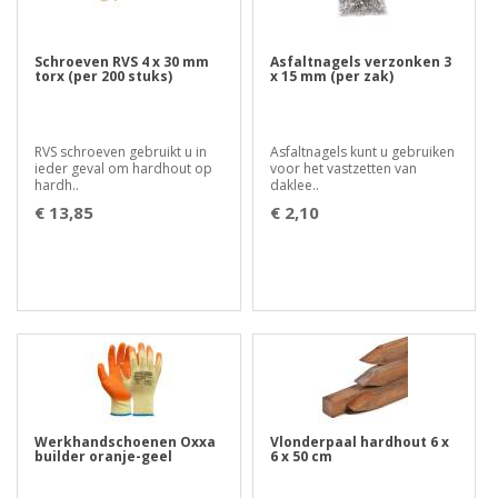
Schroeven RVS 4 x 30 mm
Asfaltnagels verzonken 3
torx (per 200 stuks)
x 15 mm (per zak)
RVS schroeven gebruikt u in
Asfaltnagels kunt u gebruiken
ieder geval om hardhout op
voor het vastzetten van
hardh..
daklee..
€ 13,85
€ 2,10
Werkhandschoenen Oxxa
Vlonderpaal hardhout 6 x
builder oranje-geel
6 x 50 cm