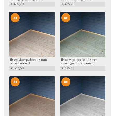
+€ 485,70
+€ 485,70
8x
8x
8x
Vloerpakket 26 mm
8x
Vloerpakket 26 mm
onbehandeld
groen geïmpregneeerd
+€ 607,60
+€ 695,60
8x
8x