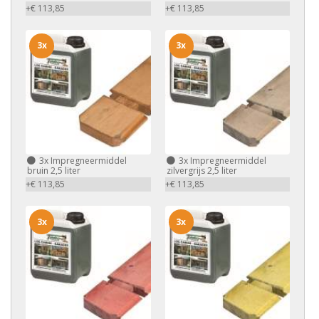
+€ 113,85
+€ 113,85
3x
3x
3x
Impregneermiddel
3x
Impregneermiddel
bruin 2,5 liter
zilvergrijs 2,5 liter
+€ 113,85
+€ 113,85
3x
3x