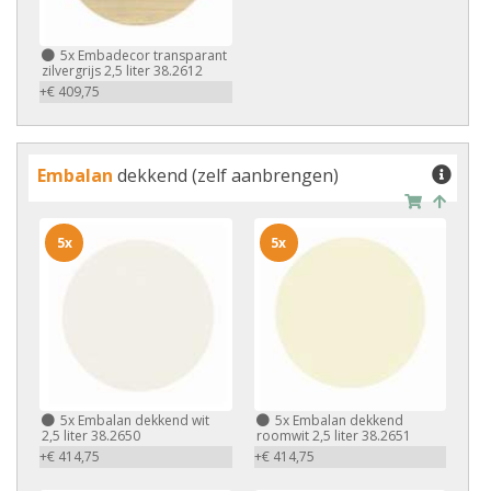
5x
Embadecor transparant
zilvergrijs 2,5 liter 38.2612
+€ 409,75
Embalan
dekkend (zelf aanbrengen)
5x
5x
5x
Embalan dekkend wit
5x
Embalan dekkend
2,5 liter 38.2650
roomwit 2,5 liter 38.2651
+€ 414,75
+€ 414,75