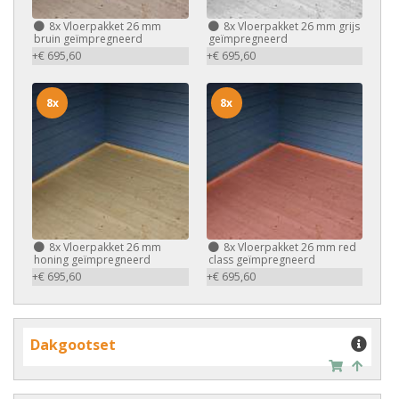
8x
Vloerpakket 26 mm
8x
Vloerpakket 26 mm grijs
bruin geïmpregneerd
geïmpregneerd
+€ 695,60
+€ 695,60
8x
8x
8x
Vloerpakket 26 mm
8x
Vloerpakket 26 mm red
honing geïmpregneerd
class geïmpregneerd
+€ 695,60
+€ 695,60
Dakgootset