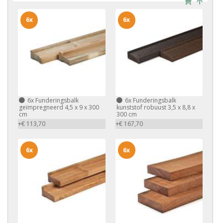
6x
6x
6x
Funderingsbalk
6x
Funderingsbalk
geïmpregneerd 4,5 x 9 x 300
kunststof robuust 3,5 x 8,8 x
cm
300 cm
+€ 113,70
+€ 167,70
6x
6x