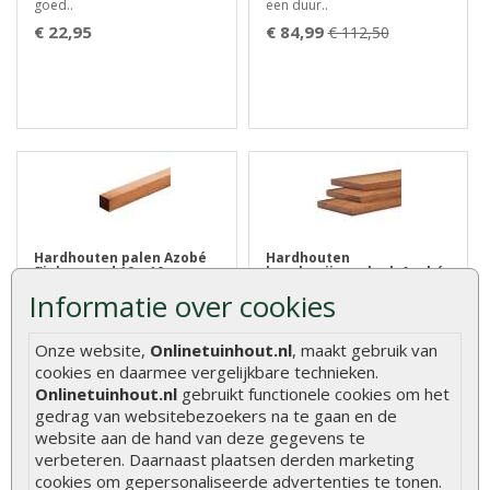
goed..
een duur..
€ 22,95
€ 84,99
€ 112,50
Hardhouten palen Azobé
Hardhouten
fijnbezaagd 10 x 10 cm
beschoeiingsplank Azobé
2 x 20 x 200 cm
Informatie over cookies
Ontdek de kracht van
Hardhouten
Onze website,
Onlinetuinhout.nl
, maakt gebruik van
Hardhouten Palen Azobé
beschoeiingsplank Azobé 2 x
cookies en daarmee vergelijkbare technieken.
Fijnbezaagd 10 x..
20 x 200 cm, ideaal v..
Onlinetuinhout.nl
gebruikt functionele cookies om het
€ 27,75
€ 14,00
€ 21,55
gedrag van websitebezoekers na te gaan en de
website aan de hand van deze gegevens te
verbeteren. Daarnaast plaatsen derden marketing
cookies om gepersonaliseerde advertenties te tonen.