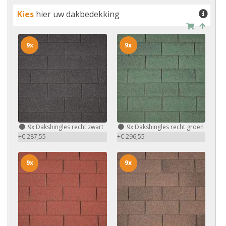
Kies
hier uw dakbedekking
9x
9x
9x
Dakshingles recht zwart
9x
Dakshingles recht groen
+€ 287,55
+€ 296,55
9x
9x