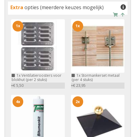
Extra
opties (meerdere keuzes mogelijk)
1x
1x
1x
Ventilatieroosters voor
1x
Stormankerset metaal
blokhut (per 2 stuks)
(per 4 stuks)
+€ 5,50
+€ 23,95
4x
2x