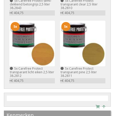
5x
Carefree Protect semi-
5x
Carefree Protect
dekkend betongrijs 2,5 liter
transparant clear 2,5 liter
38.2843
38.2810
+€ 404,75
+€ 404,75
5x
5x
5x
Carefree Protect
5x
Carefree Protect
transparant licht eiken 2,5 liter
transparant pine 2,5 liter
38.2812
38.2811
+€ 404,75
+€ 404,75
Kenmerken