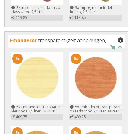
3x
Impregneermiddel red
3x
Impregneermiddel
class wood 2,5 liter
honing 2,5 liter
+€ 113,85
+€ 113,85
Embadecor
transparant (zelf aanbrengen)
5x
5x
5x
Embadecor transparant
5x
Embadecor transparant
kleurloos 2,5 liter 38.2600
zweeds rood 2,5 liter 38.2601
+€ 409,75
+€ 409,75
5x
5x