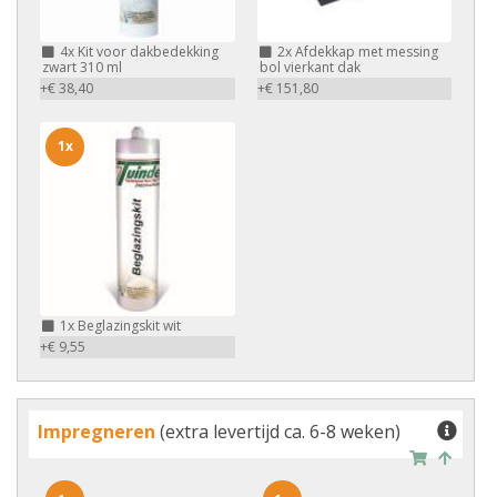
4x
Kit voor dakbedekking
2x
Afdekkap met messing
zwart 310 ml
bol vierkant dak
+€ 38,40
+€ 151,80
1x
1x
Beglazingskit wit
+€ 9,55
Impregneren
(extra levertijd ca. 6-8 weken)