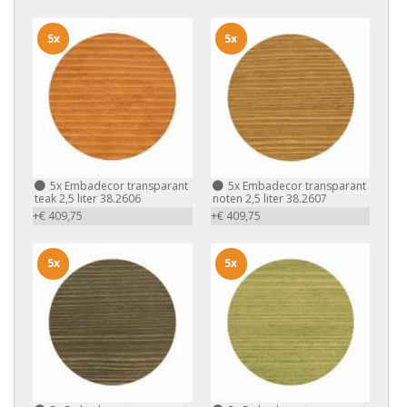
5x
5x
5x
Embadecor transparant
5x
Embadecor transparant
teak 2,5 liter 38.2606
noten 2,5 liter 38.2607
+€ 409,75
+€ 409,75
5x
5x