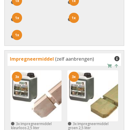
1x
1x
1x
1x
1x
1x
1x
1x
1x
1x
Impregneermiddel
(zelf aanbrengen)
3x
3x
3x
Impregneermiddel
3x
Impregneermiddel
kleurloos 2,5 liter
groen 2,5 liter