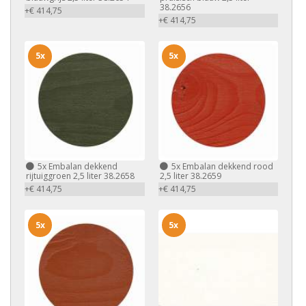
38.2656
+€ 414,75
+€ 414,75
5x
5x
5x
Embalan dekkend
5x
Embalan dekkend rood
rijtuiggroen 2,5 liter 38.2658
2,5 liter 38.2659
+€ 414,75
+€ 414,75
5x
5x