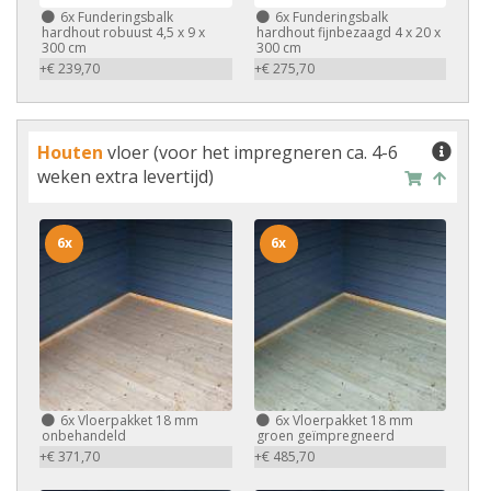
6x
Funderingsbalk
6x
Funderingsbalk
hardhout robuust 4,5 x 9 x
hardhout fijnbezaagd 4 x 20 x
300 cm
300 cm
+€ 239,70
+€ 275,70
Houten
vloer (voor het impregneren ca. 4-6
weken extra levertijd)
6x
6x
6x
Vloerpakket 18 mm
6x
Vloerpakket 18 mm
onbehandeld
groen geïmpregneerd
+€ 371,70
+€ 485,70