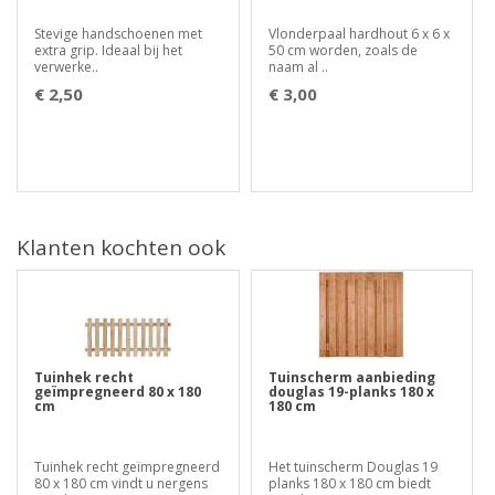
Stevige handschoenen met
Vlonderpaal hardhout 6 x 6 x
extra grip. Ideaal bij het
50 cm worden, zoals de
verwerke..
naam al ..
€ 2,50
€ 3,00
Klanten kochten ook
Tuinhek recht
Tuinscherm aanbieding
geïmpregneerd 80 x 180
douglas 19-planks 180 x
cm
180 cm
Tuinhek recht geïmpregneerd
Het tuinscherm Douglas 19
80 x 180 cm vindt u nergens
planks 180 x 180 cm biedt