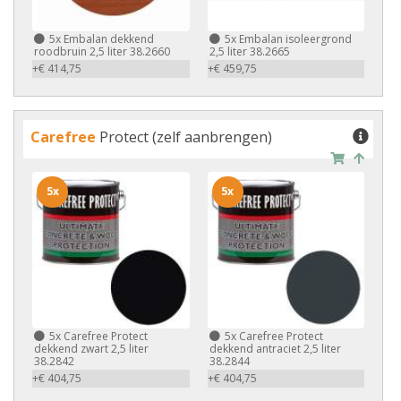
5x
Embalan dekkend
5x
Embalan isoleergrond
roodbruin 2,5 liter 38.2660
2,5 liter 38.2665
+€ 414,75
+€ 459,75
Carefree
Protect (zelf aanbrengen)
5x
5x
5x
Carefree Protect
5x
Carefree Protect
dekkend zwart 2,5 liter
dekkend antraciet 2,5 liter
38.2842
38.2844
+€ 404,75
+€ 404,75