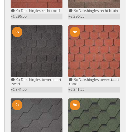
9x
Dakshingles recht rood
9x
Dakshingles recht bruin
+€ 296,55
+€ 296,55
9x
9x
9x
Dakshingles beverstaart
9x
Dakshingles beverstaart
zwart
rood
+€ 341,55
+€ 341,55
9x
9x