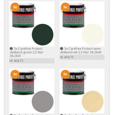
5x
5x
5x
Carefree Protect
5x
Carefree Protect semi-
dekkend groen 2,5 liter
dekkend wit 2,5 liter 38.2840
38.2841
+€ 404,75
+€ 404,75
5x
5x