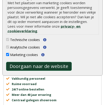
Met het plaatsen van marketing cookies worden
persoonsgegevens verwerkt. Je geeft toestemming
voor deze verwerking wanneer je hieronder een vinkje
plaatst. Wil je niet alle cookies accepteren? Dan kan je
dit op ieder moment aanpassen in de instellingen.
Lees voor meer informatie onze
privacy- en
cookieverklaring
.
Advies of vragen?
We helpen u graag
0320 - 258604
Technische cookies
info@onlinetuinhout.nl
Analytische cookies
Marketing cookies
Scherpe prijzen
Doorgaan naar de website
Snelle levering
Uitsluitend topkwaliteit
Vakkundig personeel
Ruime voorraad
24/7 online bestellen
Meer dan 40 jaar ervaring
Centraal gelegen showroom