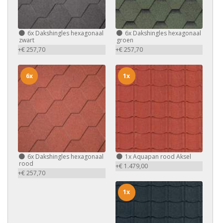
6x
Dakshingles hexagonaal
6x
Dakshingles hexagonaal
zwart
groen
+€ 257,70
+€ 257,70
6x
1x
6x
Dakshingles hexagonaal
1x
Aquapan rood Aksel
rood
+€ 1.479,00
+€ 257,70
1x