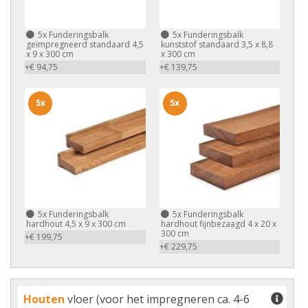
5x
Funderingsbalk
5x
Funderingsbalk
geïmpregneerd standaard 4,5
kunststof standaard 3,5 x 8,8
x 9 x 300 cm
x 300 cm
+€ 94,75
+€ 139,75
5x
5x
5x
Funderingsbalk
5x
Funderingsbalk
hardhout 4,5 x 9 x 300 cm
hardhout fijnbezaagd 4 x 20 x
300 cm
+€ 199,75
+€ 229,75
Houten
vloer (voor het impregneren ca. 4-6