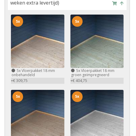
weken extra levertijd)
5x
5x
5x
Vloerpakket 18 mm
5x
Vloerpakket 18 mm
onbehandeld
groen geïmpregneerd
+€ 309,75
+€ 404,75
5x
5x