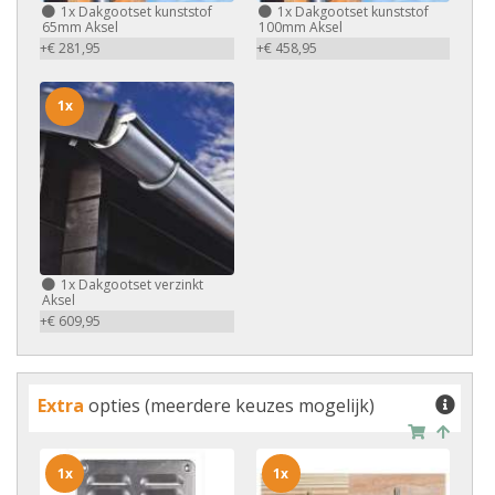
1x
Dakgootset kunststof
1x
Dakgootset kunststof
65mm Aksel
100mm Aksel
+€ 281,95
+€ 458,95
1x
1x
Dakgootset verzinkt
Aksel
+€ 609,95
Extra
opties (meerdere keuzes mogelijk)
1x
1x