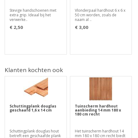
Stevige handschoenen met
Vlonderpaal hardhout 6 x 6 x
extra grip. Ideaal bij het
50 cm worden, zoals de
verwerke..
naam al ..
€ 2,50
€ 3,00
Klanten kochten ook
Schuttingplank douglas
Tuinscherm hardhout
geschaafd 1,6 x 14 cm
aanbieding 14 mm 180 x
180 cm recht
Schuttingplank douglas hout
Het tuinscherm hardhout 14
betreft een geschaafde plank
mm 180 x 180 cm recht biedt