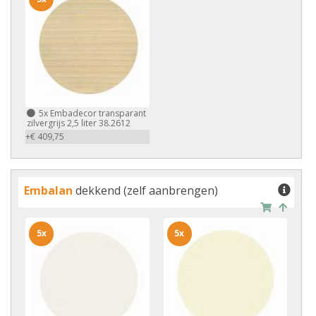
5x
Embadecor transparant
zilvergrijs 2,5 liter 38.2612
+€ 409,75
Embalan
dekkend (zelf aanbrengen)
5x
5x