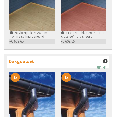
7x
Vloerpakket 26 mm
7x
Vloerpakket 26 mm red
honing geïmpregneerd
class geïmpregneerd
+€ 608,65
+€ 608,65
Dakgootset
1x
1x