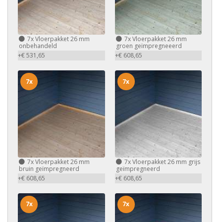
7x
Vloerpakket 26 mm
7x
Vloerpakket 26 mm
onbehandeld
groen geïmpregneeerd
+€ 531,65
+€ 608,65
7x
7x
7x
Vloerpakket 26 mm
7x
Vloerpakket 26 mm grijs
bruin geïmpregneerd
geïmpregneerd
+€ 608,65
+€ 608,65
7x
7x