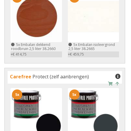
5x
Embalan dekkend
5x
Embalan isoleergrond
roodbruin 2,5 liter 38.2660
2,5 liter 38.2665
+€ 414,75
+€ 459,75
Carefree
Protect (zelf aanbrengen)
5x
5x