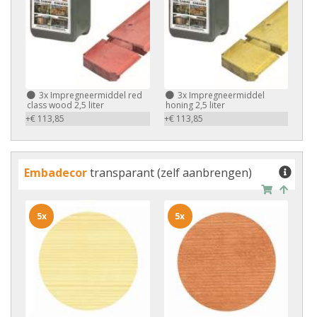
3x
Impregneermiddel red
3x
Impregneermiddel
class wood 2,5 liter
honing 2,5 liter
+€ 113,85
+€ 113,85
Embadecor
transparant (zelf aanbrengen)
5x
5x