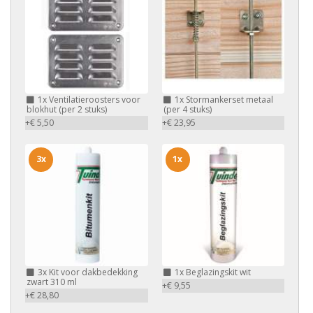
1x
Ventilatieroosters voor
1x
Stormankerset metaal
blokhut (per 2 stuks)
(per 4 stuks)
+€ 5,50
+€ 23,95
3x
1x
3x
Kit voor dakbedekking
1x
Beglazingskit wit
zwart 310 ml
+€ 9,55
+€ 28,80