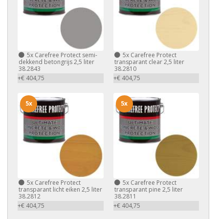
5x
Carefree Protect semi-
5x
Carefree Protect
dekkend betongrijs 2,5 liter
transparant clear 2,5 liter
38.2843
38.2810
+€ 404,75
+€ 404,75
5x
5x
5x
Carefree Protect
5x
Carefree Protect
transparant licht eiken 2,5 liter
transparant pine 2,5 liter
38.2812
38.2811
+€ 404,75
+€ 404,75