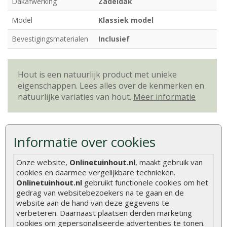
Dakafwerking
Zadeldak
Model
Klassiek model
Bevestigingsmaterialen
Inclusief
Hout is een natuurlijk product met unieke
eigenschappen. Lees alles over de kenmerken en
natuurlijke variaties van hout.
Meer informatie
Beoordelingen
Informatie over cookies
Er zijn geen beoordelingen voor dit product.
Onze website,
Onlinetuinhout.nl
, maakt gebruik van
cookies en daarmee vergelijkbare technieken.
Geef beoordeling
Onlinetuinhout.nl
gebruikt functionele cookies om het
gedrag van websitebezoekers na te gaan en de
Aanbevolen producten
website aan de hand van deze gegevens te
verbeteren. Daarnaast plaatsen derden marketing
cookies om gepersonaliseerde advertenties te tonen.