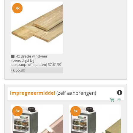
4x
4x
Brede windveer
(benodigd bij
dakpanprofielplaten) 37.8139
+€ 55,80
Impregneermiddel
(zelf aanbrengen)
3x
3x