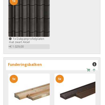
1x
1x
Dakpanprofielplaten
mat zwart Aksel
+€ 1.029,00
Funderingsbalken
5x
5x