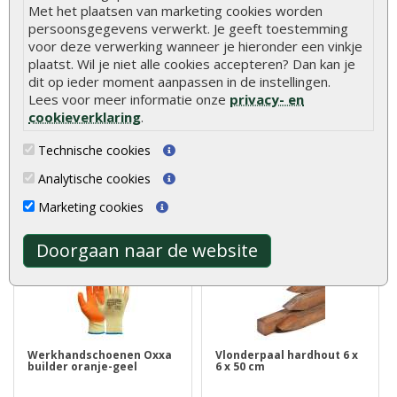
Met het plaatsen van marketing cookies worden
persoonsgegevens verwerkt. Je geeft toestemming
voor deze verwerking wanneer je hieronder een vinkje
Schroeven RVS 4 x 30 mm
Asfaltnagels verzonken 3
plaatst. Wil je niet alle cookies accepteren? Dan kan je
torx (per 200 stuks)
x 15 mm (per zak)
dit op ieder moment aanpassen in de instellingen.
Lees voor meer informatie onze
privacy- en
cookieverklaring
.
RVS schroeven gebruikt u in
Asfaltnagels kunt u gebruiken
ieder geval om hardhout op
voor het vastzetten van
Technische cookies
hardh..
daklee..
€ 13,85
€ 2,10
Analytische cookies
Marketing cookies
Doorgaan naar de website
Werkhandschoenen Oxxa
Vlonderpaal hardhout 6 x
builder oranje-geel
6 x 50 cm