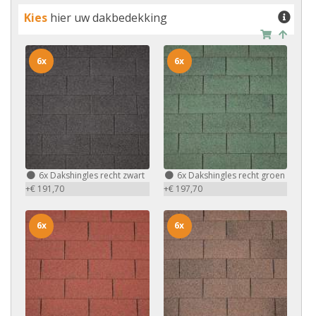
Kies
hier uw dakbedekking
6x
6x
6x
Dakshingles recht zwart
6x
Dakshingles recht groen
+€ 191,70
+€ 197,70
6x
6x