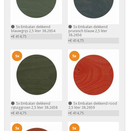
5x
Embalan dekkend
5x
Embalan dekkend
blauwgrijs 2,5 liter 38.2654
pruisisch blauw 2,5 liter
38.2656
+€ 414,75
+€ 414,75
5x
5x
5x
Embalan dekkend
5x
Embalan dekkend rood
rijtuiggroen 2,5 liter 38.2658
2,5 liter 38.2659
+€ 414,75
+€ 414,75
5x
5x