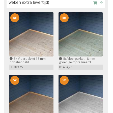
weken extra levertijd)
5x
5x
5x
Vloerpakket 18 mm
5x
Vloerpakket 18 mm
onbehandeld
groen geïmpregneerd
+€ 309,75
+€ 404,75
5x
5x