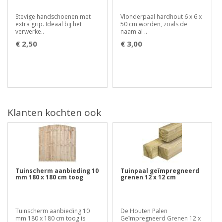
Stevige handschoenen met
Vlonderpaal hardhout 6 x 6 x
extra grip. Ideaal bij het
50 cm worden, zoals de
verwerke..
naam al ..
€ 2,50
€ 3,00
Klanten kochten ook
Tuinscherm aanbieding 10
Tuinpaal geïmpregneerd
mm 180 x 180 cm toog
grenen 12 x 12 cm
Tuinscherm aanbieding 10
De Houten Palen
mm 180 x 180 cm toog is
Geïmpregneerd Grenen 12 x