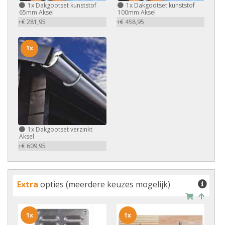
1x
Dakgootset kunststof
1x
Dakgootset kunststof
65mm Aksel
100mm Aksel
+€ 281,95
+€ 458,95
1x
1x
Dakgootset verzinkt
Aksel
+€ 609,95
Extra
opties (meerdere keuzes mogelijk)
1x
1x