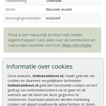
Dakafwerking
Zadeldak
Model
Klassiek model
Bevestigingsmaterialen
Inclusief
Hout is een natuurlijk product met unieke
eigenschappen. Lees alles over de kenmerken en
natuurlijke variaties van hout.
Meer informatie
Beoordelingen
Informatie over cookies
Er zijn geen beoordelingen voor dit product.
Onze website,
Onlinetuinhout.nl
, maakt gebruik van
cookies en daarmee vergelijkbare technieken.
Geef beoordeling
Onlinetuinhout.nl
gebruikt functionele cookies om het
gedrag van websitebezoekers na te gaan en de
Aanbevolen producten
website aan de hand van deze gegevens te
verbeteren. Daarnaast plaatsen derden marketing
cookies om gepersonaliseerde advertenties te tonen.