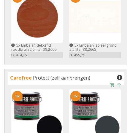
5x
Embalan dekkend
5x
Embalan isoleergrond
roodbruin 2,5 liter 38.2660
2,5 liter 38.2665
+€ 414,75
+€ 459,75
Carefree
Protect (zelf aanbrengen)
5x
5x