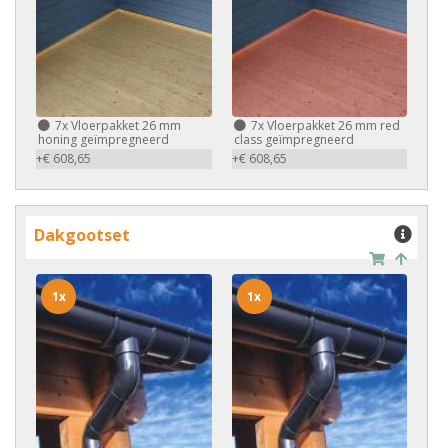
7x
Vloerpakket 26 mm
7x
Vloerpakket 26 mm red
honing geïmpregneerd
class geïmpregneerd
+€ 608,65
+€ 608,65
Dakgootset
1x
1x