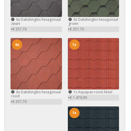
6x
Dakshingles hexagonaal
6x
Dakshingles hexagonaal
zwart
groen
+€ 257,70
+€ 257,70
6x
1x
6x
Dakshingles hexagonaal
1x
Aquapan rood Aksel
rood
+€ 1.479,00
+€ 257,70
1x