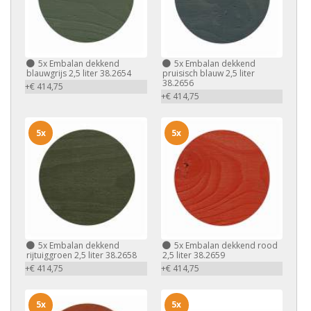
5x
Embalan dekkend
5x
Embalan dekkend
blauwgrijs 2,5 liter 38.2654
pruisisch blauw 2,5 liter
38.2656
+€ 414,75
+€ 414,75
5x
5x
5x
Embalan dekkend
5x
Embalan dekkend rood
rijtuiggroen 2,5 liter 38.2658
2,5 liter 38.2659
+€ 414,75
+€ 414,75
5x
5x