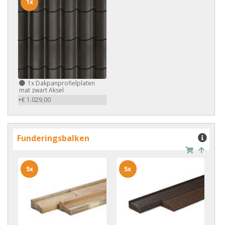
1x
1x
Dakpanprofielplaten
mat zwart Aksel
+€ 1.029,00
Funderingsbalken
5x
5x