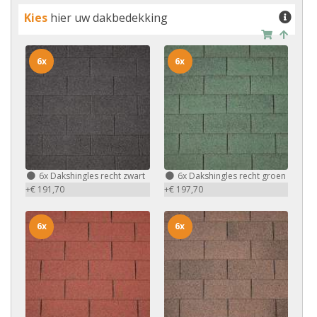
Kies
hier uw dakbedekking
6x
6x
6x
Dakshingles recht zwart
6x
Dakshingles recht groen
+€ 191,70
+€ 197,70
6x
6x