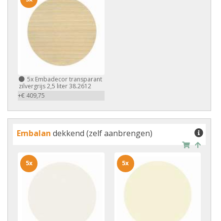
5x
Embadecor transparant
zilvergrijs 2,5 liter 38.2612
+€ 409,75
Embalan
dekkend (zelf aanbrengen)
5x
5x