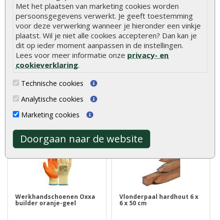
Met het plaatsen van marketing cookies worden
persoonsgegevens verwerkt. Je geeft toestemming
voor deze verwerking wanneer je hieronder een vinkje
Schroeven RVS 4 x 30 mm
Asfaltnagels verzonken 3
plaatst. Wil je niet alle cookies accepteren? Dan kan je
torx (per 200 stuks)
x 15 mm (per zak)
dit op ieder moment aanpassen in de instellingen.
Lees voor meer informatie onze
privacy- en
cookieverklaring
.
RVS schroeven gebruikt u in
Asfaltnagels kunt u gebruiken
ieder geval om hardhout op
voor het vastzetten van
Technische cookies
hardh..
daklee..
€ 13,85
€ 2,10
Analytische cookies
Marketing cookies
Doorgaan naar de website
Werkhandschoenen Oxxa
Vlonderpaal hardhout 6 x
builder oranje-geel
6 x 50 cm