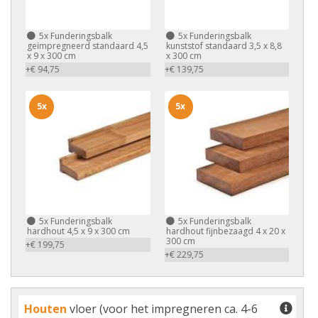
5x
Funderingsbalk
5x
Funderingsbalk
geïmpregneerd standaard 4,5
kunststof standaard 3,5 x 8,8
x 9 x 300 cm
x 300 cm
+€ 94,75
+€ 139,75
5x
5x
5x
Funderingsbalk
5x
Funderingsbalk
hardhout 4,5 x 9 x 300 cm
hardhout fijnbezaagd 4 x 20 x
300 cm
+€ 199,75
+€ 229,75
Houten
vloer (voor het impregneren ca. 4-6