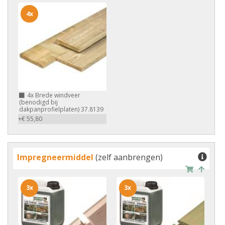
4x
4x
Brede windveer
(benodigd bij
dakpanprofielplaten) 37.8139
+€ 55,80
Impregneermiddel
(zelf aanbrengen)
3x
3x