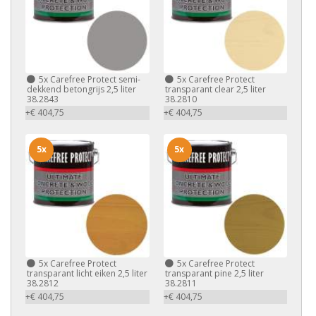
5x
Carefree Protect semi-
5x
Carefree Protect
dekkend betongrijs 2,5 liter
transparant clear 2,5 liter
38.2843
38.2810
+€ 404,75
+€ 404,75
5x
5x
5x
Carefree Protect
5x
Carefree Protect
transparant licht eiken 2,5 liter
transparant pine 2,5 liter
38.2812
38.2811
+€ 404,75
+€ 404,75