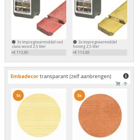
3x
Impregneermiddel red
3x
Impregneermiddel
class wood 2,5 liter
honing 2,5 liter
+€ 113,85
+€ 113,85
Embadecor
transparant (zelf aanbrengen)
5x
5x