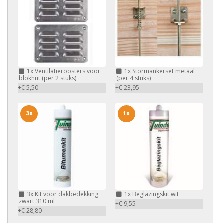
1x
Ventilatieroosters voor
1x
Stormankerset metaal
blokhut (per 2 stuks)
(per 4 stuks)
+€ 5,50
+€ 23,95
3x
1x
3x
Kit voor dakbedekking
1x
Beglazingskit wit
zwart 310 ml
+€ 9,55
+€ 28,80