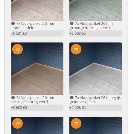
7x
Vloerpakket 26 mm
7x
Vloerpakket 26 mm
onbehandeld
groen geïmpregneeerd
+€ 531,65
+€ 608,65
7x
7x
7x
Vloerpakket 26 mm
7x
Vloerpakket 26 mm grijs
bruin geïmpregneerd
geïmpregneerd
+€ 608,65
+€ 608,65
7x
7x