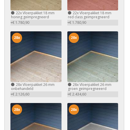
22x
Vloerpakket 18 mm
22x
Vloerpakket 18 mm
honing geïmpregneerd
red class geïmpregneerd
+€ 1.780,90
+€ 1.780,90
28x
28x
28x
Vloerpakket 26 mm
28x
Vloerpakket 26 mm
onbehandeld
groen geïmpregneeerd
+€ 2.126,60
+€ 2.434,60
28x
28x