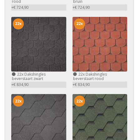
rood
bruin
+€ 724,90
+€ 724,90
22x
22x
22x
Dakshingles
22x
Dakshingles
beverstaart zwart
beverstaart rood
+€ 834,90
+€ 834,90
22x
22x