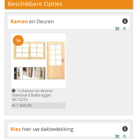
Beschikbare Opties
Ramen
en Deuren
1x
1x
Ramen en deuren
Standaard Ballyragget
40.7327s
+€ 1.669,00
Kies
hier uw dakbedekking