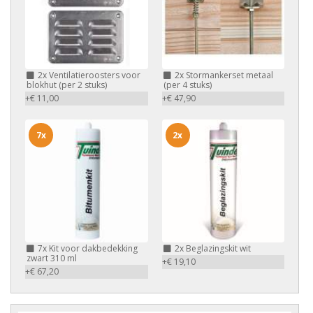
2x
Ventilatieroosters voor
2x
Stormankerset metaal
blokhut (per 2 stuks)
(per 4 stuks)
+€ 11,00
+€ 47,90
7x
2x
7x
Kit voor dakbedekking
2x
Beglazingskit wit
zwart 310 ml
+€ 19,10
+€ 67,20