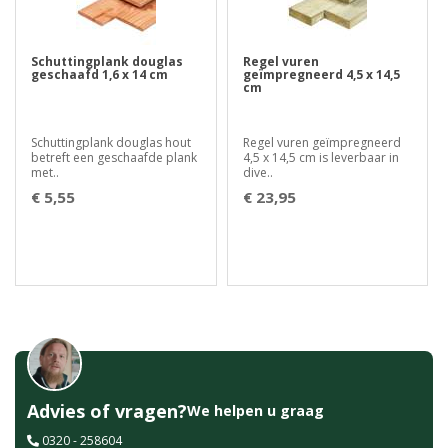
Schuttingplank douglas
Regel vuren
geschaafd 1,6 x 14 cm
geïmpregneerd 4,5 x 14,5
cm
Schuttingplank douglas hout
Regel vuren geïmpregneerd
betreft een geschaafde plank
4,5 x 14,5 cm is leverbaar in
met..
dive..
€ 5,55
€ 23,95
Advies of vragen?
We helpen u graag
0320 - 258604