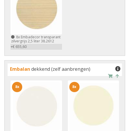
8x
Embadecor transparant
zilvergrijs 2,5 liter 38.2612
+€ 655,60
Embalan
dekkend (zelf aanbrengen)
8x
8x