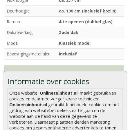
Nokhoogte
ca. 277 cm
Deurhoogte
ca. 190 cm (inclusief kozijn)
Ramen
4 te openen (dubbel glas)
Dakafwerking
Zadeldak
Model
Klassiek model
Bevestigingsmaterialen
Inclusief
Hout is een natuurlijk product met unieke
Informatie over cookies
eigenschappen. Lees alles over de kenmerken en
natuurlijke variaties van hout.
Meer informatie
Onze website,
Onlinetuinhout.nl
, maakt gebruik van
cookies en daarmee vergelijkbare technieken.
Onlinetuinhout.nl
gebruikt functionele cookies om het
Beoordelingen
gedrag van websitebezoekers na te gaan en de
website aan de hand van deze gegevens te
Er zijn geen beoordelingen voor dit product.
verbeteren. Daarnaast plaatsen derden marketing
cookies om gepersonaliseerde advertenties te tonen.