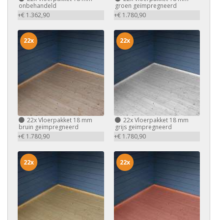
onbehandeld
groen geïmpregneerd
+€ 1.362,90
+€ 1.780,90
22x
22x
22x
Vloerpakket 18 mm
22x
Vloerpakket 18 mm
bruin geïmpregneerd
grijs geïmpregneerd
+€ 1.780,90
+€ 1.780,90
22x
22x