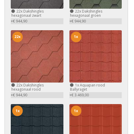
22x
Dakshingles
22x
Dakshingles
hexagonaal zwart
hexagonaal groen
+€ 944,90
+€ 944,90
22x
1x
22x
Dakshingles
1x
Aquapan rood
hexagonaal rood
Ballyraget
+€ 944,90
+€ 3.469,00
1x
1x