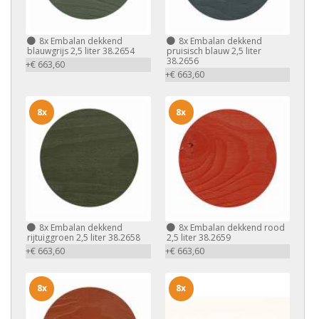
8x
Embalan dekkend
8x
Embalan dekkend
blauwgrijs 2,5 liter 38.2654
pruisisch blauw 2,5 liter
38.2656
+€ 663,60
+€ 663,60
8x
8x
8x
Embalan dekkend
8x
Embalan dekkend rood
rijtuiggroen 2,5 liter 38.2658
2,5 liter 38.2659
+€ 663,60
+€ 663,60
8x
8x