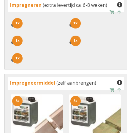
Impregneren
(extra levertijd ca. 6-8 weken)
1x
1x
1x
1x
1x
1x
1x
1x
1x
1x
Impregneermiddel
(zelf aanbrengen)
8x
8x