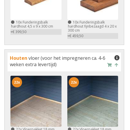
10x
Funderingsbalk
10x
Funderingsbalk
hardhout 4,5 x 9 x 300 cm
hardhout fijnbezaagd 4 x 20 x
300 cm
+€ 399,50
+€ 459,50
Houten
vloer (voor het impregneren ca. 4-6
weken extra levertijd)
22x
22x
22x
Vloerpakket 18 mm
22x
Vloerpakket 18 mm