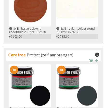
8x
Embalan dekkend
8x
Embalan isoleergrond
roodbruin 2,5 liter 38.2660
2,5 liter 38.2665
+€ 663,60
+€ 735,60
Carefree
Protect (zelf aanbrengen)
8x
8x