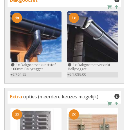
Dakgootset
1x
1x
1x
Dakgootset kunststof
1x
Dakgootset verzinkt
100mm Ballyragget
Ballyragget
+€ 764,95
+€ 1.089,00
Extra
opties (meerdere keuzes mogelijk)
2x
2x