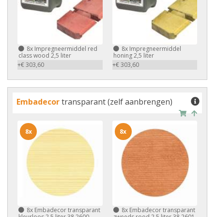
8x
Impregneermiddel red
8x
Impregneermiddel
class wood 2,5 liter
honing 2,5 liter
+€ 303,60
+€ 303,60
Embadecor
transparant (zelf aanbrengen)
8x
8x
8x
Embadecor transparant
8x
Embadecor transparant
kleurloos 2,5 liter 38.2600
zweeds rood 2,5 liter 38.2601