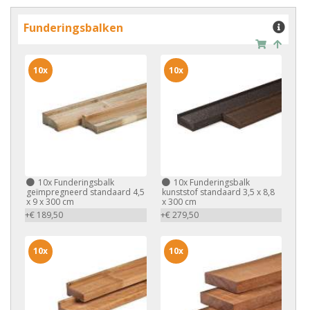
Funderingsbalken
10x
10x
10x
Funderingsbalk
10x
Funderingsbalk
geïmpregneerd standaard 4,5
kunststof standaard 3,5 x 8,8
x 9 x 300 cm
x 300 cm
+€ 189,50
+€ 279,50
10x
10x