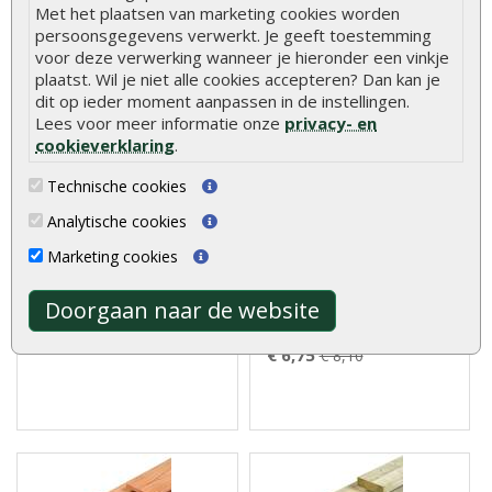
Geef beoordeling
Met het plaatsen van marketing cookies worden
persoonsgegevens verwerkt. Je geeft toestemming
Klanten kochten ook
voor deze verwerking wanneer je hieronder een vinkje
plaatst. Wil je niet alle cookies accepteren? Dan kan je
dit op ieder moment aanpassen in de instellingen.
Lees voor meer informatie onze
privacy- en
cookieverklaring
.
Vlonder totaalpakket
Schuttingplank
Technische cookies
geïmpregneerd 28 mm
aanbieding grenen
verzinkte schroeven
geïmpregneerd 1,6 x 14 x
Analytische cookies
400 cm
Marketing cookies
Vlonder totaalpakket
De schuttingplank grenen
geïmpregneerd 28 mm wit
geïmpregneerd 1,6 x 14 x 400
Doorgaan naar de website
verzinkte schro..
cm is ..
€ 33,95
€ 40,95
€ 6,75
€ 8,10