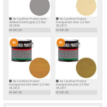
8x
Carefree Protect semi-
8x
Carefree Protect
dekkend betongrijs 2,5 liter
transparant clear 2,5 liter
38.2843
38.2810
+€ 647,60
+€ 647,60
8x
8x
8x
Carefree Protect
8x
Carefree Protect
transparant licht eiken 2,5 liter
transparant pine 2,5 liter
38.2812
38.2811
+€ 647,60
+€ 647,60