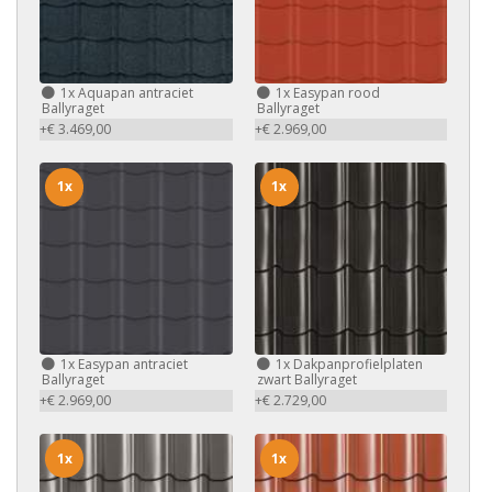
1x
Aquapan antraciet
1x
Easypan rood
Ballyraget
Ballyraget
+€ 3.469,00
+€ 2.969,00
1x
1x
1x
Easypan antraciet
1x
Dakpanprofielplaten
Ballyraget
zwart Ballyraget
+€ 2.969,00
+€ 2.729,00
1x
1x