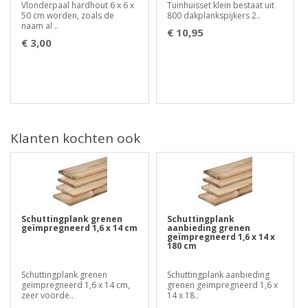
Vlonderpaal hardhout 6 x 6 x
Tuinhuisset klein bestaat uit
50 cm worden, zoals de
800 dakplankspijkers 2..
naam al ..
€ 10,95
€ 3,00
Klanten kochten ook
Schuttingplank grenen
Schuttingplank
geïmpregneerd 1,6 x 14 cm
aanbieding grenen
geïmpregneerd 1,6 x 14 x
180 cm
Schuttingplank grenen
Schuttingplank aanbieding
geïmpregneerd 1,6 x 14 cm,
grenen geïmpregneerd 1,6 x
zeer voorde..
14 x 18..