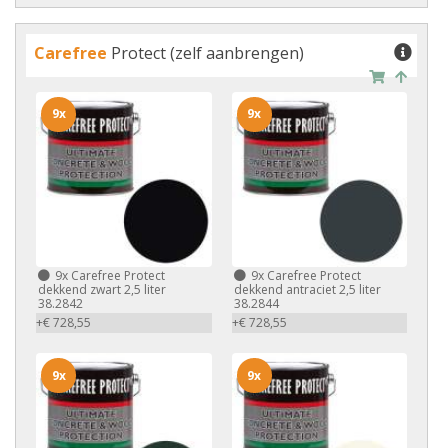
Carefree
Protect (zelf aanbrengen)
9x
9x
9x
Carefree Protect
9x
Carefree Protect
dekkend zwart 2,5 liter
dekkend antraciet 2,5 liter
38.2842
38.2844
+€ 728,55
+€ 728,55
9x
9x