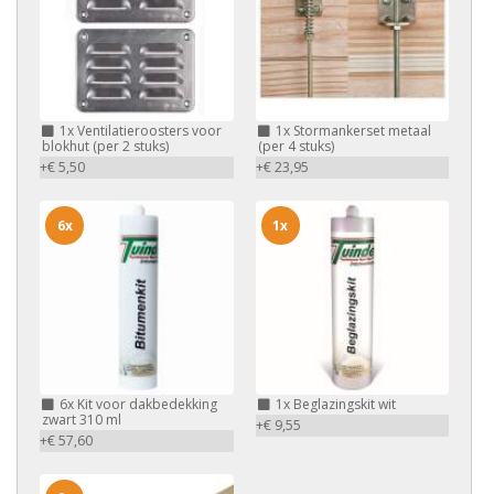
1x
Ventilatieroosters voor
1x
Stormankerset metaal
blokhut (per 2 stuks)
(per 4 stuks)
+€ 5,50
+€ 23,95
6x
1x
6x
Kit voor dakbedekking
1x
Beglazingskit wit
zwart 310 ml
+€ 9,55
+€ 57,60