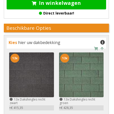
In winkelwagen
Direct leverbaar!
Beschikbare Opties
Kies
hier uw dakbedekking
13x
13x
13x
Dakshingles recht
13x
Dakshingles recht
zwart
groen
+€ 415,35
+€ 428,35