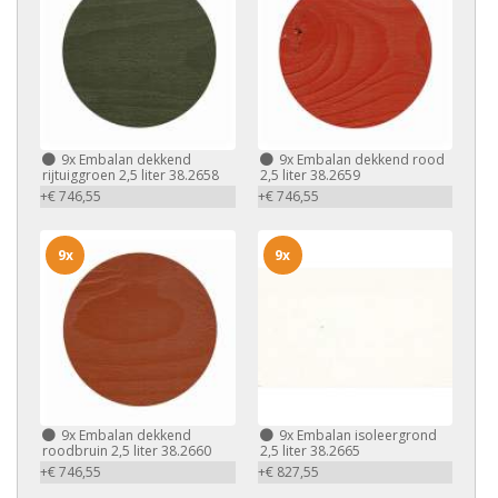
9x
Embalan dekkend
9x
Embalan dekkend rood
rijtuiggroen 2,5 liter 38.2658
2,5 liter 38.2659
+€ 746,55
+€ 746,55
9x
9x
9x
Embalan dekkend
9x
Embalan isoleergrond
roodbruin 2,5 liter 38.2660
2,5 liter 38.2665
+€ 746,55
+€ 827,55