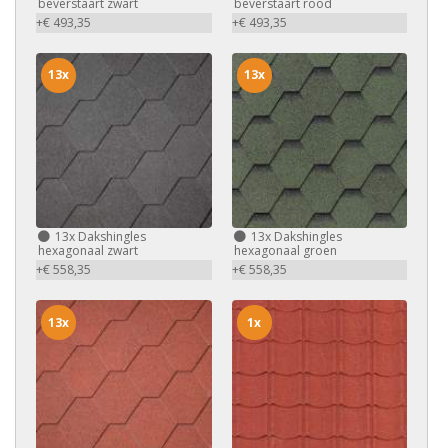
beverstaart zwart
beverstaart rood
+€ 493,35
+€ 493,35
13x
13x
13x
Dakshingles
13x
Dakshingles
hexagonaal zwart
hexagonaal groen
+€ 558,35
+€ 558,35
13x
1x