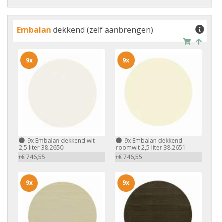
Embalan
dekkend (zelf aanbrengen)
9x
9x
9x
Embalan dekkend wit
9x
Embalan dekkend
2,5 liter 38.2650
roomwit 2,5 liter 38.2651
+€ 746,55
+€ 746,55
9x
9x