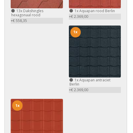
13x
Dakshingles
1x
Aquapan rood Berlin
hexagonaal rood
+€ 2.369,00
+€ 558,35
1x
1x
Aquapan antraciet
Berlin
+€ 2.369,00
1x