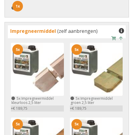
1x
1x
Impregneermiddel
(zelf aanbrengen)
5x
5x
5x
Impregneermiddel
5x
Impregneermiddel
kleurloos 2,5 liter
groen 2,5 liter
+€ 189,75
+€ 189,75
5x
5x