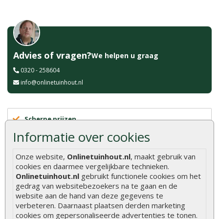
Advies of vragen?
We helpen u graag
0320 - 258604
info@onlinetuinhout.nl
Scherpe prijzen
Snelle levering
Informatie over cookies
Uitsluitend topkwaliteit
Vakkundig personeel
Onze website,
Onlinetuinhout.nl
, maakt gebruik van
Ruime voorraad
cookies en daarmee vergelijkbare technieken.
24/7 online bestellen
Onlinetuinhout.nl
gebruikt functionele cookies om het
gedrag van websitebezoekers na te gaan en de
Meer dan 40 jaar ervaring
website aan de hand van deze gegevens te
Centraal gelegen showroom
verbeteren. Daarnaast plaatsen derden marketing
cookies om gepersonaliseerde advertenties te tonen.