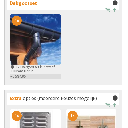
Dakgootset
1x
1x
Dakgootset kunststof
100mm Berlin
+€ 584,95
Extra
opties (meerdere keuzes mogelijk)
1x
1x