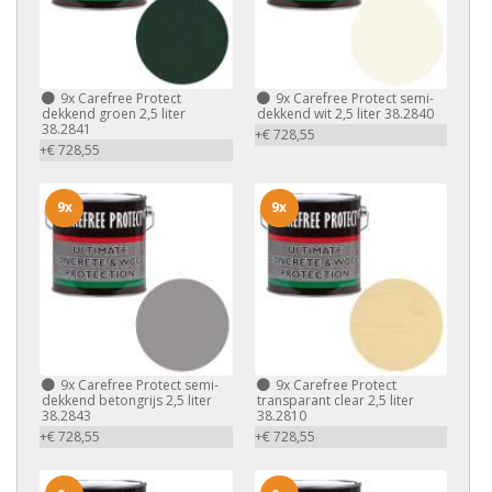
9x
Carefree Protect
9x
Carefree Protect semi-
dekkend groen 2,5 liter
dekkend wit 2,5 liter 38.2840
38.2841
+€ 728,55
+€ 728,55
9x
9x
9x
Carefree Protect semi-
9x
Carefree Protect
dekkend betongrijs 2,5 liter
transparant clear 2,5 liter
38.2843
38.2810
+€ 728,55
+€ 728,55