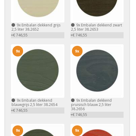
9x
Embalan dekkend grijs
9x
Embalan dekkend zwart
2,5 liter 38.2652
2,5 liter 38.2653
+€ 746,55
+€ 746,55
9x
9x
9x
Embalan dekkend
9x
Embalan dekkend
blauwgrijs 2,5 liter 38.2654
pruisisch blauw 2,5 liter
38.2656
+€ 746,55
+€ 746,55
9x
9x