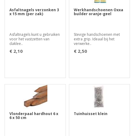
Asfaltnagels verzonken 3
Werkhandschoenen Oxxa
x 15 mm (per zak)
builder oranje-geel
Asfaltnagels kunt u gebruiken
Stevige handschoenen met
voor het vastzetten van
extra grip. Ideaal bij het
daklee..
verwerke..
€ 2,10
€ 2,50
Vlonderpaal hardhout 6 x
Tuinhuisset klein
6 x 50 cm