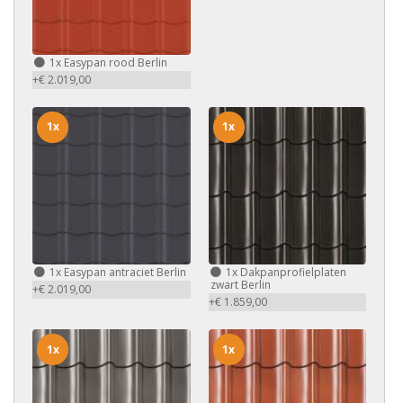
1x
Easypan rood Berlin
+€ 2.019,00
1x
1x
1x
Easypan antraciet Berlin
1x
Dakpanprofielplaten
zwart Berlin
+€ 2.019,00
+€ 1.859,00
1x
1x