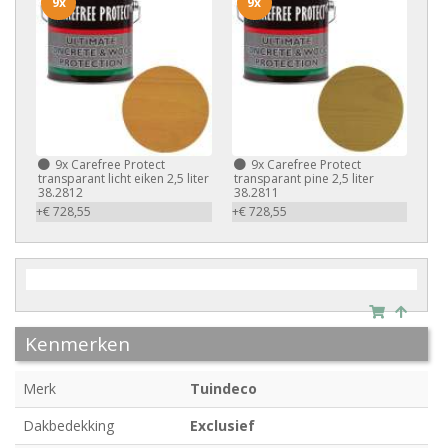
9x
9x
9x
Carefree Protect
9x
Carefree Protect
transparant licht eiken 2,5 liter
transparant pine 2,5 liter
38.2812
38.2811
+€ 728,55
+€ 728,55
Kenmerken
Merk
Tuindeco
Dakbedekking
Exclusief