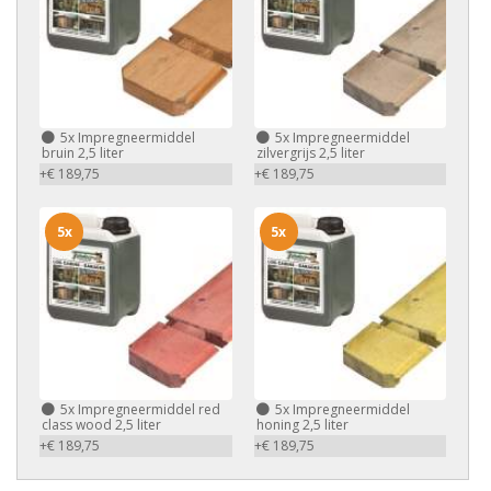
5x
Impregneermiddel
5x
Impregneermiddel
bruin 2,5 liter
zilvergrijs 2,5 liter
+€ 189,75
+€ 189,75
5x
5x
5x
Impregneermiddel red
5x
Impregneermiddel
class wood 2,5 liter
honing 2,5 liter
+€ 189,75
+€ 189,75