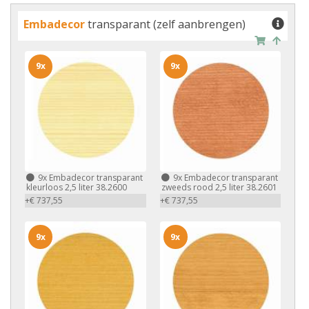
Embadecor
transparant (zelf aanbrengen)
9x
9x
9x
Embadecor transparant
9x
Embadecor transparant
kleurloos 2,5 liter 38.2600
zweeds rood 2,5 liter 38.2601
+€ 737,55
+€ 737,55
9x
9x