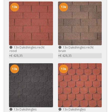
13x
13x
13x
Dakshingles recht
13x
Dakshingles recht
rood
bruin
+€ 428,35
+€ 428,35
13x
13x
13x
Dakshingles
13x
Dakshingles