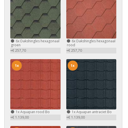
6x
Dakshingles hexagonaal
6x
Dakshingles hexagonaal
groen
rood
+€ 257,70
+€ 257,70
1x
1x
1x
Aquapan rood Bo
1x
Aquapan antraciet Bo
+€ 1.139,00
+€ 1.139,00