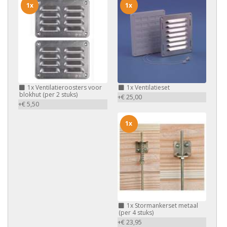
1x
1x
1x
Ventilatieroosters voor
1x
Ventilatieset
blokhut (per 2 stuks)
+€ 25,00
+€ 5,50
1x
1x
Stormankerset metaal
(per 4 stuks)
+€ 23,95