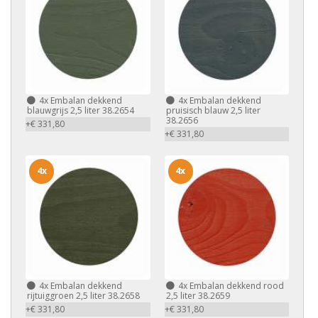
4x
Embalan dekkend
4x
Embalan dekkend
blauwgrijs 2,5 liter 38.2654
pruisisch blauw 2,5 liter
38.2656
+€ 331,80
+€ 331,80
4x
4x
4x
Embalan dekkend
4x
Embalan dekkend rood
rijtuiggroen 2,5 liter 38.2658
2,5 liter 38.2659
+€ 331,80
+€ 331,80