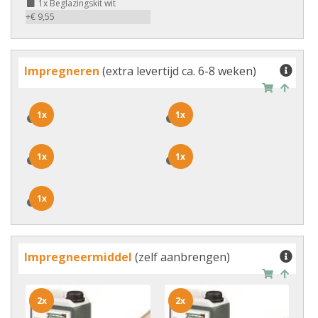
1x
Beglazingskit wit
+€ 9,55
Impregneren
(extra levertijd ca. 6-8 weken)
1x
1x
1x
1x
1x
1x
1x
1x
1x
1x
Impregneermiddel
(zelf aanbrengen)
2x
2x