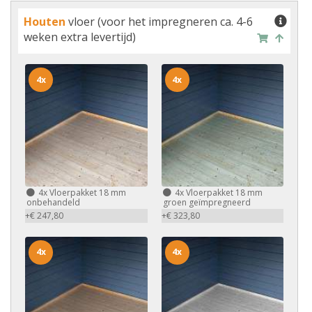
Houten
vloer (voor het impregneren ca. 4-6
weken extra levertijd)
4x
4x
4x
Vloerpakket 18 mm
4x
Vloerpakket 18 mm
onbehandeld
groen geïmpregneerd
+€ 247,80
+€ 323,80
4x
4x