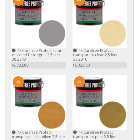
4x
Carefree Protect semi-
4x
Carefree Protect
dekkend betongrijs 2,5 liter
transparant clear 2,5 liter
38.2843
38.2810
+€ 323,80
+€ 323,80
4x
4x
4x
Carefree Protect
4x
Carefree Protect
transparant licht eiken 2,5 liter
transparant pine 2,5 liter