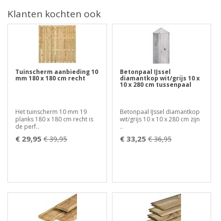
Klanten kochten ook
Tuinscherm aanbieding 10
Betonpaal IJssel
mm 180 x 180 cm recht
diamantkop wit/grijs 10 x
10 x 280 cm tussenpaal
Het tuinscherm 10 mm 19
Betonpaal IJssel diamantkop
planks 180 x 180 cm recht is
wit/grijs 10 x 10 x 280 cm zijn
de perf..
..
€ 29,95
€ 33,25
€ 39,95
€ 36,95