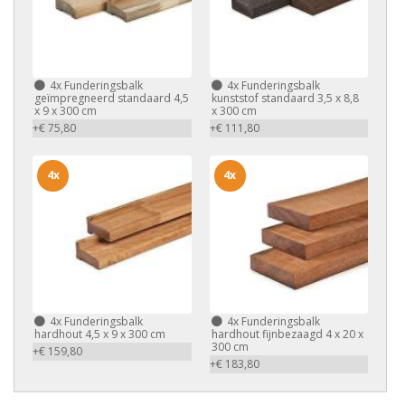
4x
Funderingsbalk
4x
Funderingsbalk
geïmpregneerd standaard 4,5
kunststof standaard 3,5 x 8,8
x 9 x 300 cm
x 300 cm
+€ 75,80
+€ 111,80
4x
4x
4x
Funderingsbalk
4x
Funderingsbalk
hardhout 4,5 x 9 x 300 cm
hardhout fijnbezaagd 4 x 20 x
300 cm
+€ 159,80
+€ 183,80