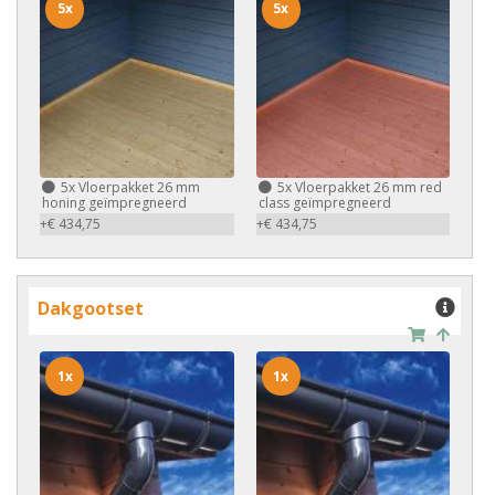
5x
5x
5x
Vloerpakket 26 mm
5x
Vloerpakket 26 mm red
honing geïmpregneerd
class geïmpregneerd
+€ 434,75
+€ 434,75
Dakgootset
1x
1x