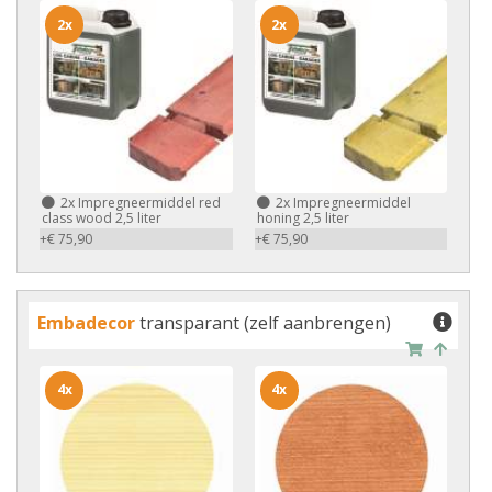
2x
2x
2x
Impregneermiddel red
2x
Impregneermiddel
class wood 2,5 liter
honing 2,5 liter
+€ 75,90
+€ 75,90
Embadecor
transparant (zelf aanbrengen)
4x
4x