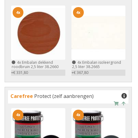
4x
4x
4x
Embalan dekkend
4x
Embalan isoleergrond
roodbruin 2,5 liter 38.2660
2,5 liter 38.2665
+€ 331,80
+€ 367,80
Carefree
Protect (zelf aanbrengen)
4x
4x