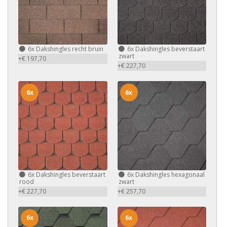
6x
Dakshingles recht bruin
6x
Dakshingles beverstaart
zwart
+€ 197,70
+€ 227,70
6x
6x
6x
Dakshingles beverstaart
6x
Dakshingles hexagonaal
rood
zwart
+€ 227,70
+€ 257,70
6x
6x