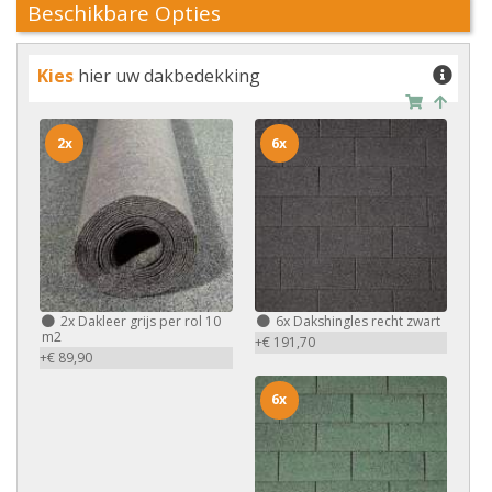
Beschikbare Opties
Kies
hier uw dakbedekking
2x
6x
2x
Dakleer grijs per rol 10
6x
Dakshingles recht zwart
m2
+€ 191,70
+€ 89,90
6x