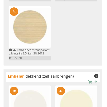
4x
4x
Embadecor transparant
zilvergrijs 2,5 liter 38.2612
+€ 327,80
Embalan
dekkend (zelf aanbrengen)
4x
4x