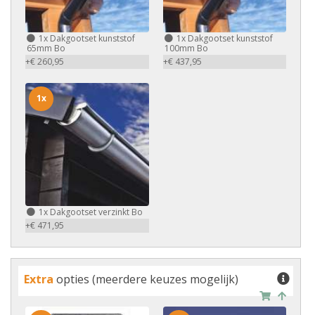
1x
Dakgootset kunststof
1x
Dakgootset kunststof
65mm Bo
100mm Bo
+€ 260,95
+€ 437,95
1x
1x
Dakgootset verzinkt Bo
+€ 471,95
Extra
opties (meerdere keuzes mogelijk)