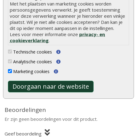
Met het plaatsen van marketing cookies worden
Deurhoogte
ca. 190 cm (inclusief kozijn)
persoonsgegevens verwerkt. Je geeft toestemming
voor deze verwerking wanneer je hieronder een vinkje
Ramen
1 te openen raam (enkel glas)
plaatst. Wil je niet alle cookies accepteren? Dan kan je
Dakafwerking
Zadeldak
dit op ieder moment aanpassen in de instellingen.
Lees voor meer informatie onze
privacy- en
Model
Klassiek model
cookieverklaring
.
Bevestigingsmaterialen
Inclusief
Technische cookies
Analytische cookies
Hout is een natuurlijk product met unieke
Marketing cookies
eigenschappen. Lees alles over de kenmerken en
natuurlijke variaties van hout.
Meer informatie
Doorgaan naar de website
Beoordelingen
Er zijn geen beoordelingen voor dit product.
Geef beoordeling