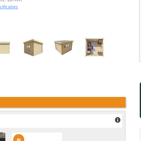
cificaties
4x