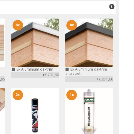
8x
8x
8x
Aluminium daktrim
8x
Aluminium daktrim
antraciet
+€ 231,60
,95
+€ 271,60
2x
1x