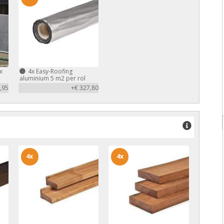
x
4x
Easy-Roofing
aluminium 5 m2 per rol
,95
+€ 327,80
4x
4x