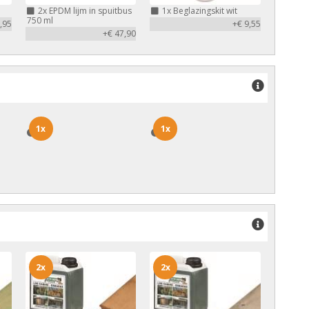
2x
EPDM lijm in spuitbus
1x
Beglazingskit wit
750 ml
,95
+€ 9,55
+€ 47,90
1x
1x
1x
1x
2x
2x