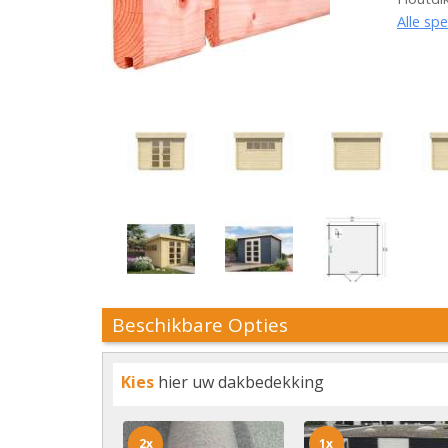
Alle spe
Beschikbare Opties
Kies
hier uw dakbedekking
2x
1x