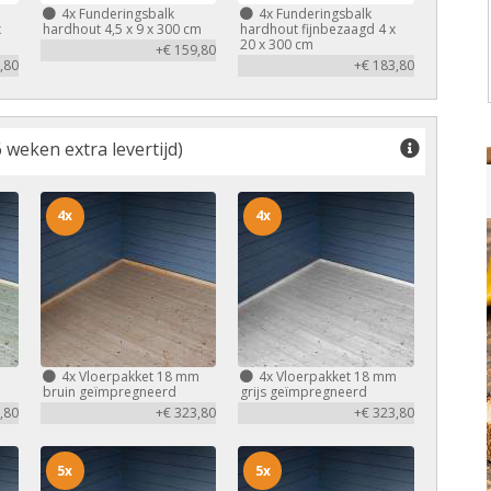
4x
Funderingsbalk
4x
Funderingsbalk
x
hardhout 4,5 x 9 x 300 cm
hardhout fijnbezaagd 4 x
20 x 300 cm
+€ 159,80
,80
+€ 183,80
 weken extra levertijd)
4x
4x
m
4x
Vloerpakket 18 mm
4x
Vloerpakket 18 mm
bruin geïmpregneerd
grijs geïmpregneerd
,80
+€ 323,80
+€ 323,80
5x
5x