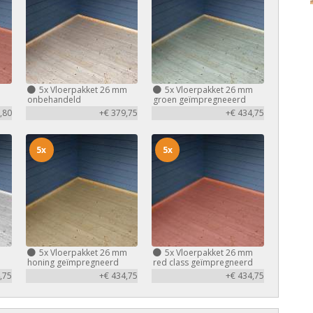
m
5x
Vloerpakket 26 mm
5x
Vloerpakket 26 mm
d
onbehandeld
groen geïmpregneeerd
,80
+€ 379,75
+€ 434,75
5x
5x
m
5x
Vloerpakket 26 mm
5x
Vloerpakket 26 mm
honing geïmpregneerd
red class geïmpregneerd
,75
+€ 434,75
+€ 434,75