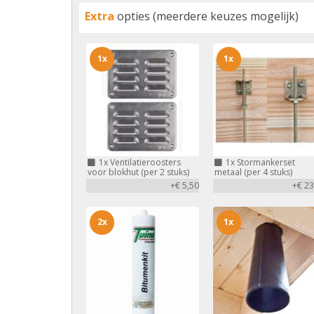
Extra
opties (meerdere keuzes mogelijk)
1x
1x
1x
Ventilatieroosters
1x
Stormankerset
voor blokhut (per 2 stuks)
metaal (per 4 stuks)
+€ 5,50
+€ 23
2x
1x