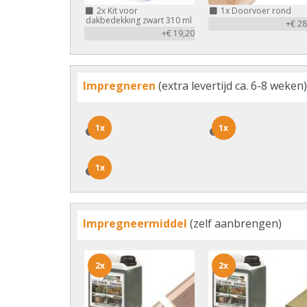
2x
Kit voor
1x
Doorvoer rond
dakbedekking zwart 310 ml
+€ 28
+€ 19,20
Impregneren
(extra levertijd ca. 6-8 weken)
1x
1x
1x
1x
1x
1x
Impregneermiddel
(zelf aanbrengen)
2x
2x