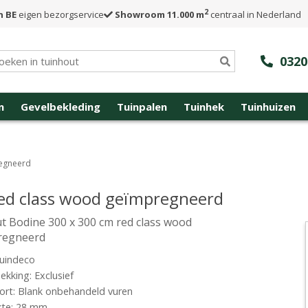
2
n BE
eigen bezorgservice
Showroom 11.000 m
centraal in Nederland
0320
n
Gevelbekleding
Tuinpalen
Tuinhek
Tuinhuizen
regneerd
red class wood geïmpregneerd
t Bodine 300 x 300 cm red class wood
regneerd
uindeco
kking: Exclusief
rt: Blank onbehandeld vuren
kte: 28 mm