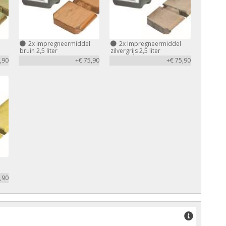
2x
Impregneermiddel
2x
Impregneermiddel
bruin 2,5 liter
zilvergrijs 2,5 liter
,90
+€ 75,90
+€ 75,90
,90