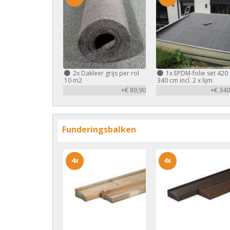
2x
Dakleer grijs per rol
1x
EPDM-folie set 420 
10 m2
340 cm incl. 2 x lijm
+€ 89,90
+€ 340
Funderingsbalken
4x
4x