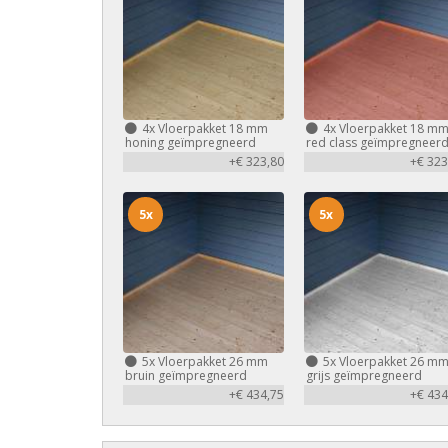
4x
Vloerpakket 18 mm
4x
Vloerpakket 18 m
honing geïmpregneerd
red class geïmpregneer
+€ 323,80
+€ 323
5x
5x
5x
Vloerpakket 26 mm
5x
Vloerpakket 26 m
bruin geïmpregneerd
grijs geïmpregneerd
+€ 434,75
+€ 434