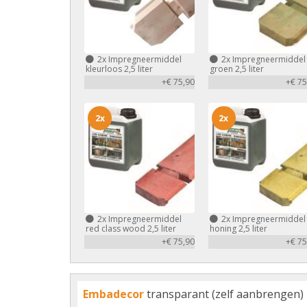
2x
Impregneermiddel
2x
Impregneermiddel
kleurloos 2,5 liter
groen 2,5 liter
+€ 75,90
+€ 75
2x
2x
2x
Impregneermiddel
2x
Impregneermiddel
red class wood 2,5 liter
honing 2,5 liter
+€ 75,90
+€ 75
Embadecor
transparant (zelf aanbrengen)