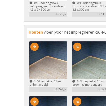
4x
Funderingsbalk
4x
Funderingsbalk
geïmpregneerd standaard
kunststof standaard 3,5 
4,5 x 9 x 300 cm
8,8 x 300 cm
+€ 75,80
+€ 111
Houten
vloer (voor het impregneren ca. 4-6
4x
4x
4x
Vloerpakket 18 mm
4x
Vloerpakket 18 m
onbehandeld
groen geïmpregneerd
+€ 247,80
+€ 323
4x
4x