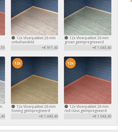
m
12x
Vloerpakket 26 mm
12x
Vloerpakket 26 mm
d
onbehandeld
groen geïmpregneeerd
,55
+€ 911,40
+€ 1.043,40
12x
12x
mm
12x
Vloerpakket 26 mm
12x
Vloerpakket 26 mm
honing geïmpregneerd
red class geïmpregneerd
,40
+€ 1.043,40
+€ 1.043,40