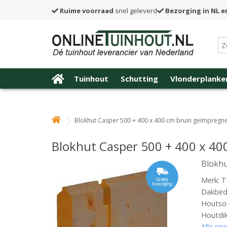
Ruime voorraad
snel geleverd
Bezorging in NL e
Tuinhout
Schutting
Vlonderplanke
Blokhut Casper 500 + 400 x 400 cm bruin geïmpregn
Blokhut Casper 500 + 400 x 4
Blokhu
Merk: T
Dakbede
Houtsoo
Houtdi
Alle spe