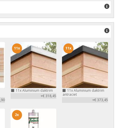
11x
11x
11x
Aluminium daktrim
11x
Aluminium daktrim
antraciet
+€ 318,45
,90
+€ 373,45
2x