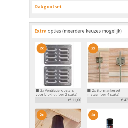
Dakgootset
Extra
opties (meerdere keuzes mogelijk)
2x
2x
2x
Ventilatieroosters
2x
Stormankerset
voor blokhut (per 2 stuks)
metaal (per 4 stuks)
+€ 11,00
+€ 47
2x
4x