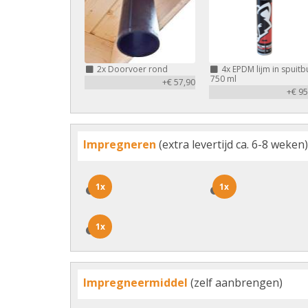
2x
Doorvoer rond
4x
EPDM lijm in spuitb
750 ml
+€ 57,90
+€ 95
Impregneren
(extra levertijd ca. 6-8 weken)
1x
1x
1x
1x
1x
1x
Impregneermiddel
(zelf aanbrengen)