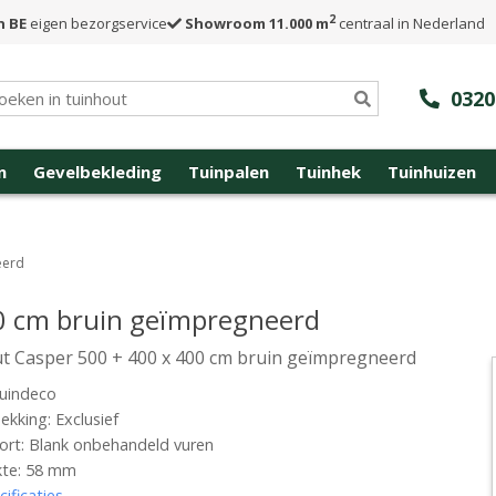
2
n BE
eigen bezorgservice
Showroom 11.000 m
centraal in Nederland
0320
n
Gevelbekleding
Tuinpalen
Tuinhek
Tuinhuizen
eerd
00 cm bruin geïmpregneerd
t Casper 500 + 400 x 400 cm bruin geïmpregneerd
uindeco
kking: Exclusief
rt: Blank onbehandeld vuren
kte: 58 mm
cificaties