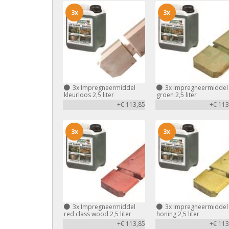
3x
3x
3x
Impregneermiddel
3x
Impregneermiddel
kleurloos 2,5 liter
groen 2,5 liter
+€ 113,85
+€ 113
3x
3x
3x
Impregneermiddel
3x
Impregneermiddel
red class wood 2,5 liter
honing 2,5 liter
+€ 113,85
+€ 113