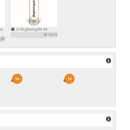
us
2x
Beglazingskit wit
+€ 19,10
,80
1x
1x
1x
1x