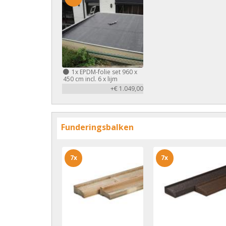
1x
EPDM-folie set 960 x
450 cm incl. 6 x lijm
+€ 1.049,00
Funderingsbalken
7x
7x