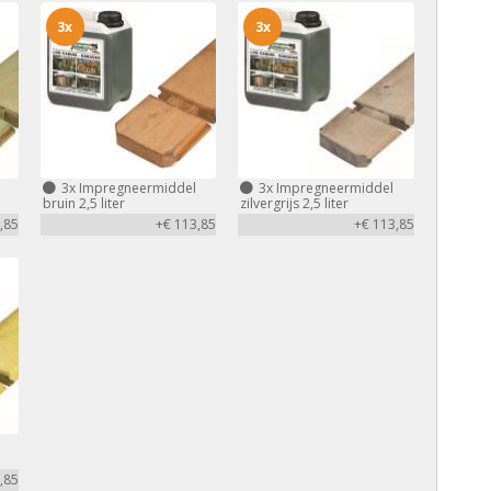
3x
3x
3x
Impregneermiddel
3x
Impregneermiddel
bruin 2,5 liter
zilvergrijs 2,5 liter
,85
+€ 113,85
+€ 113,85
,85