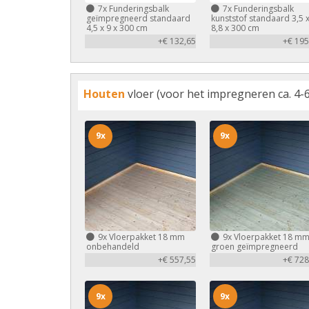
7x
Funderingsbalk
7x
Funderingsbalk
geïmpregneerd standaard
kunststof standaard 3,5 
4,5 x 9 x 300 cm
8,8 x 300 cm
+€ 132,65
+€ 195
Houten
vloer (voor het impregneren ca. 4-6
9x
9x
9x
Vloerpakket 18 mm
9x
Vloerpakket 18 m
onbehandeld
groen geïmpregneerd
+€ 557,55
+€ 728
9x
9x