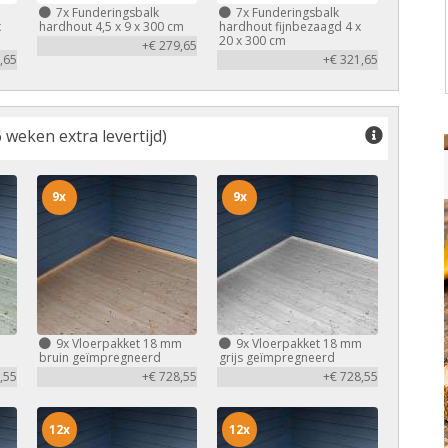
7x
Funderingsbalk
7x
Funderingsbalk
x
hardhout 4,5 x 9 x 300 cm
hardhout fijnbezaagd 4 x
20 x 300 cm
+€ 279,65
,65
+€ 321,65
 weken extra levertijd)
9x
9x
m
9x
Vloerpakket 18 mm
9x
Vloerpakket 18 mm
bruin geïmpregneerd
grijs geïmpregneerd
,55
+€ 728,55
+€ 728,55
12x
12x