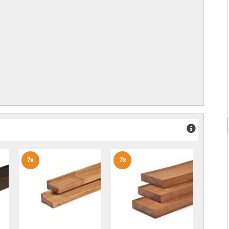
7x
7x