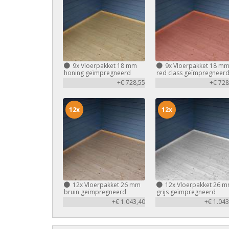
9x
Vloerpakket 18 mm
9x
Vloerpakket 18 m
honing geïmpregneerd
red class geïmpregneer
+€ 728,55
+€ 728
12x
12x
12x
Vloerpakket 26 mm
12x
Vloerpakket 26 
bruin geïmpregneerd
grijs geïmpregneerd
+€ 1.043,40
+€ 1.043