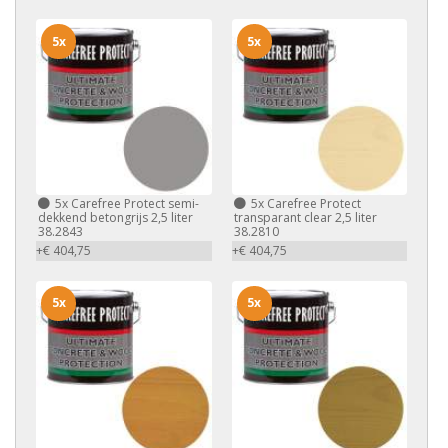
5x
5x
5x
Carefree Protect semi-
5x
Carefree Protect
dekkend betongrijs 2,5 liter
transparant clear 2,5 liter
38.2843
38.2810
+€ 404,75
+€ 404,75
5x
5x