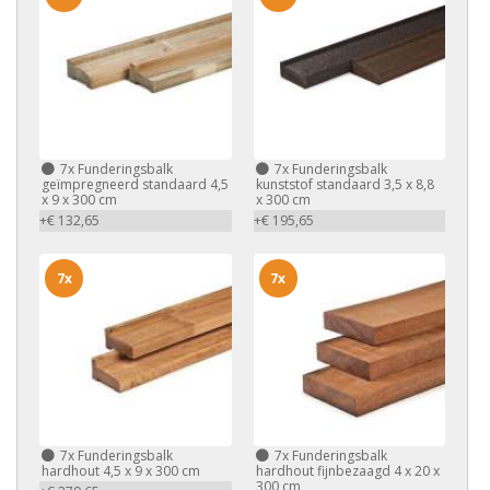
7x
Funderingsbalk
7x
Funderingsbalk
geïmpregneerd standaard 4,5
kunststof standaard 3,5 x 8,8
x 9 x 300 cm
x 300 cm
+€ 132,65
+€ 195,65
7x
7x
7x
Funderingsbalk
7x
Funderingsbalk
hardhout 4,5 x 9 x 300 cm
hardhout fijnbezaagd 4 x 20 x
300 cm