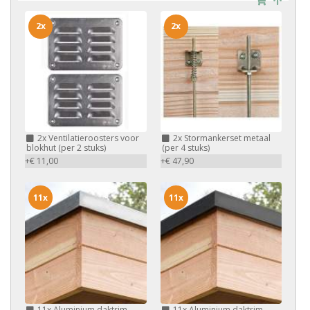
2x
2x
2x
Ventilatieroosters voor
2x
Stormankerset metaal
blokhut (per 2 stuks)
(per 4 stuks)
+€ 11,00
+€ 47,90
11x
11x
11x
Aluminium daktrim
11x
Aluminium daktrim