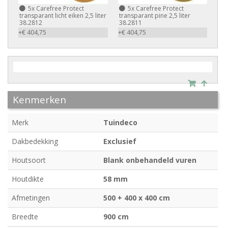
5x
Carefree Protect
5x
Carefree Protect
transparant licht eiken 2,5 liter
transparant pine 2,5 liter
38.2812
38.2811
+€ 404,75
+€ 404,75
Kenmerken
Merk
Tuindeco
Dakbedekking
Exclusief
Houtsoort
Blank onbehandeld vuren
Houtdikte
58 mm
Afmetingen
500 + 400 x 400 cm
Breedte
900 cm