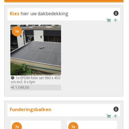
Kies
hier uw dakbedekking
1x
1x
EPDM-folie set 960 x 450
cm incl. 6 x lijm
+€ 1.049,00
Funderingsbalken
7x
7x