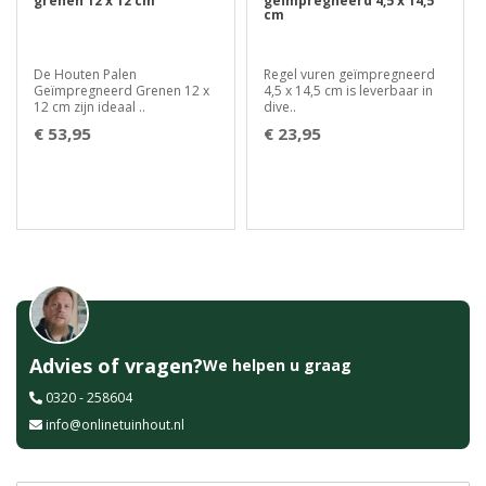
grenen 12 x 12 cm
geïmpregneerd 4,5 x 14,5
cm
De Houten Palen
Regel vuren geïmpregneerd
Geïmpregneerd Grenen 12 x
4,5 x 14,5 cm is leverbaar in
12 cm zijn ideaal ..
dive..
€ 53,95
€ 23,95
Advies of vragen?
We helpen u graag
0320 - 258604
info@onlinetuinhout.nl