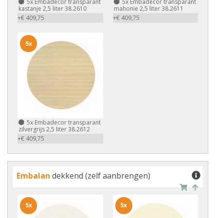
5x
Embadecor transparant
5x
Embadecor transparant
kastanje 2,5 liter 38.2610
mahonie 2,5 liter 38.2611
+€ 409,75
+€ 409,75
5x
5x
Embadecor transparant
zilvergrijs 2,5 liter 38.2612
+€ 409,75
Embalan
dekkend (zelf aanbrengen)
5x
5x