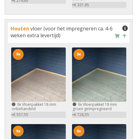
+€ 279,65
+€ 321,65
Houten
vloer (voor het impregneren ca. 4-6
weken extra levertijd)
9x
9x
9x
Vloerpakket 18 mm
9x
Vloerpakket 18 mm
onbehandeld
groen geïmpregneerd
+€ 557,55
+€ 728,55
9x
9x