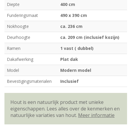
Diepte
400 cm
Funderingsmaat
490 x 390 cm
Nokhoogte
ca. 236 cm
Deurhoogte
ca. 209 cm (inclusief kozijn)
Ramen
1 vast ( dubbel)
Dakafwerking
Plat dak
Model
Modern model
Bevestigingsmaterialen
Inclusief
Hout is een natuurlijk product met unieke
eigenschappen. Lees alles over de kenmerken en
natuurlijke variaties van hout.
Meer informatie