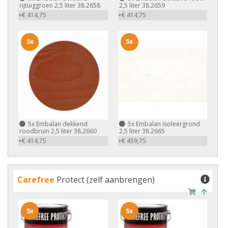
rijtuiggroen 2,5 liter 38.2658
2,5 liter 38.2659
+€ 414,75
+€ 414,75
5x
5x
5x
Embalan dekkend
5x
Embalan isoleergrond
roodbruin 2,5 liter 38.2660
2,5 liter 38.2665
+€ 414,75
+€ 459,75
Carefree
Protect (zelf aanbrengen)
5x
5x