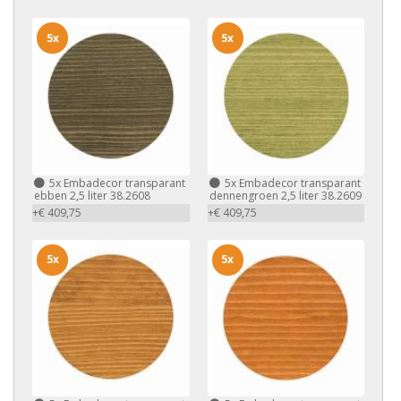
5x
5x
5x
Embadecor transparant
5x
Embadecor transparant
ebben 2,5 liter 38.2608
dennengroen 2,5 liter 38.2609
+€ 409,75
+€ 409,75
5x
5x