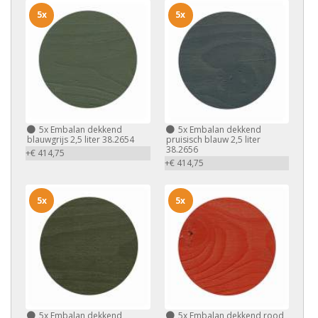
5x
5x
5x
Embalan dekkend
5x
Embalan dekkend
blauwgrijs 2,5 liter 38.2654
pruisisch blauw 2,5 liter
38.2656
+€ 414,75
+€ 414,75
5x
5x
5x
Embalan dekkend
5x
Embalan dekkend rood