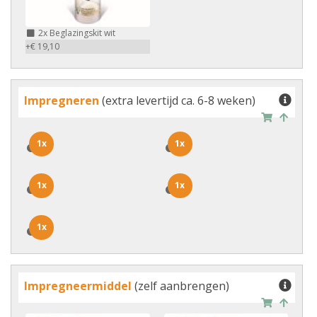
2x
Beglazingskit wit
+€ 19,10
Impregneren
(extra levertijd ca. 6-8 weken)
1x
1x
1x
1x
1x
1x
1x
1x
1x
1x
Impregneermiddel
(zelf aanbrengen)