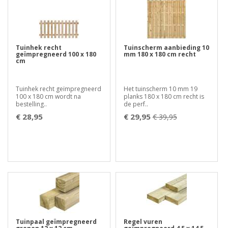
Tuinhek recht
Tuinscherm aanbieding 10
geïmpregneerd 100 x 180
mm 180 x 180 cm recht
cm
Tuinhek recht geïmpregneerd
Het tuinscherm 10 mm 19
100 x 180 cm wordt na
planks 180 x 180 cm recht is
bestelling..
de perf..
€ 28,95
€ 29,95
€ 39,95
Tuinpaal geïmpregneerd
Regel vuren