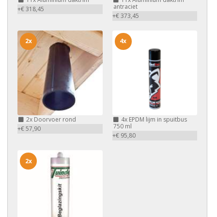
antraciet
+€ 318,45
+€ 373,45
2x
4x
2x
Doorvoer rond
4x
EPDM lijm in spuitbus
750 ml
+€ 57,90
+€ 95,80
2x