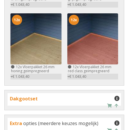
+€ 1.043,40
+€ 1.043,40
12x
12x
12x
Vloerpakket 26 mm
12x
Vloerpakket 26 mm
honing geïmpregneerd
red class geïmpregneerd
+€ 1.043,40
+€ 1.043,40
Dakgootset
Extra
opties (meerdere keuzes mogelijk)