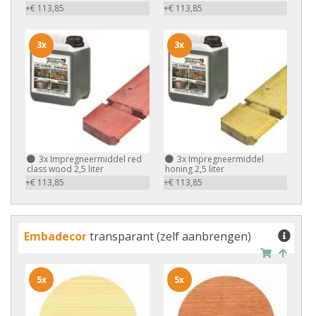
+€ 113,85
+€ 113,85
3x
3x
3x
Impregneermiddel red
3x
Impregneermiddel
class wood 2,5 liter
honing 2,5 liter
+€ 113,85
+€ 113,85
Embadecor
transparant (zelf aanbrengen)
5x
5x