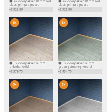
4x
Vloerpakket 18 mm red
4x
Vloerpakket 18 mm red
class geïmpregneerd
class geïmpregneerd
+€ 323,80
+€ 323,80
5x
5x
5x
Vloerpakket 26 mm
5x
Vloerpakket 26 mm
onbehandeld
groen geïmpregneeerd
+€ 379,75
+€ 434,75
5x
5x