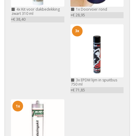
4x
Kit voor dakbedekking
1x
Doorvoer rond
zwart 310 ml
+€ 28,95
+€ 38,40
3x
3x
EPDM lijm in spuitbus
750 ml
+€ 71,85
1x