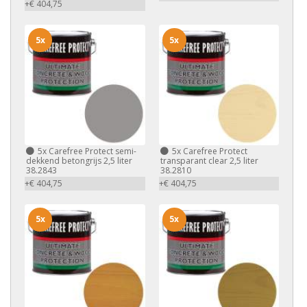
+€ 404,75
5x
5x
5x
Carefree Protect semi-
5x
Carefree Protect
dekkend betongrijs 2,5 liter
transparant clear 2,5 liter
38.2843
38.2810
+€ 404,75
+€ 404,75
5x
5x