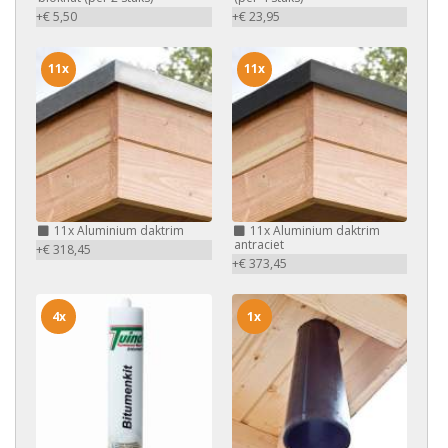
+€ 5,50
+€ 23,95
11x
11x
11x
Aluminium daktrim
11x
Aluminium daktrim
antraciet
+€ 318,45
+€ 373,45
4x
1x