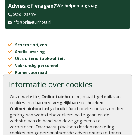
Advies of vragen?
We helpen u graag
0320 - 258604
info@onlinetuinhout.nl
Scherpe prijzen
Snelle levering
Uitsluitend topkwaliteit
Vakkundig personeel
Ruime voorraad
24/7 online bestellen
Informatie over cookies
Meer dan 40 jaar ervaring
Centraal gelegen showroom
Onze website,
Onlinetuinhout.nl
, maakt gebruik van
cookies en daarmee vergelijkbare technieken.
Onlinetuinhout.nl
gebruikt functionele cookies om het
gedrag van websitebezoekers na te gaan en de
website aan de hand van deze gegevens te
verbeteren. Daarnaast plaatsen derden marketing
cookies om gepersonaliseerde advertenties te tonen.