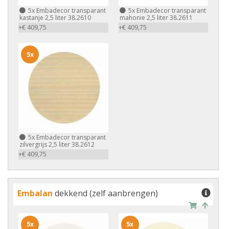
5x
Embadecor transparant
5x
Embadecor transparant
kastanje 2,5 liter 38.2610
mahonie 2,5 liter 38.2611
+€ 409,75
+€ 409,75
5x
5x
Embadecor transparant
zilvergrijs 2,5 liter 38.2612
+€ 409,75
Embalan
dekkend (zelf aanbrengen)
5x
5x