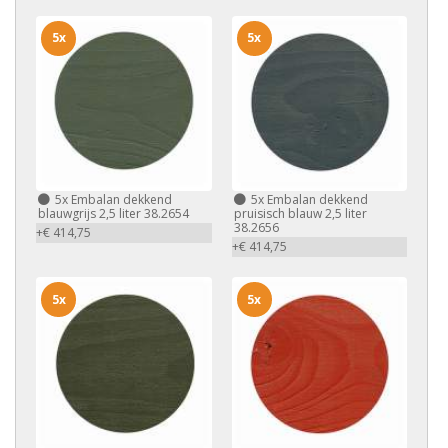
5x
5x
5x
Embalan dekkend
5x
Embalan dekkend
blauwgrijs 2,5 liter 38.2654
pruisisch blauw 2,5 liter
38.2656
+€ 414,75
+€ 414,75
5x
5x