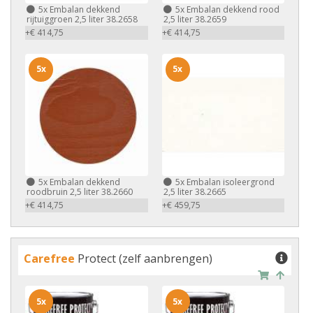
5x
Embalan dekkend
5x
Embalan dekkend rood
rijtuiggroen 2,5 liter 38.2658
2,5 liter 38.2659
+€ 414,75
+€ 414,75
5x
5x
5x
Embalan dekkend
5x
Embalan isoleergrond
roodbruin 2,5 liter 38.2660
2,5 liter 38.2665
+€ 414,75
+€ 459,75
Carefree
Protect (zelf aanbrengen)
5x
5x