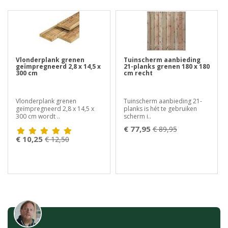
Vlonderplank grenen
Tuinscherm aanbieding
geïmpregneerd 2,8 x 14,5 x
21-planks grenen 180 x 180
300 cm
cm recht
Vlonderplank grenen
Tuinscherm aanbieding 21-
geïmpregneerd 2,8 x 14,5 x
planks is hét te gebruiken
300 cm wordt ..
scherm i..
€ 77,95
€ 89,95
€ 10,25
€ 12,50