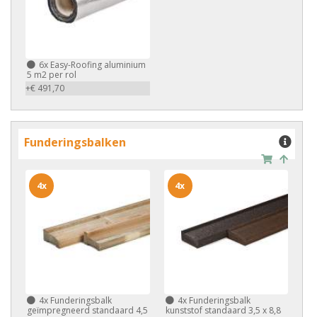
6x
Easy-Roofing aluminium
5 m2 per rol
+€ 491,70
Funderingsbalken
4x
4x
4x
Funderingsbalk
4x
Funderingsbalk
geïmpregneerd standaard 4,5
kunststof standaard 3,5 x 8,8