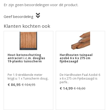
Er zijn geen beoordelingen voor dit product.
Geef beoordeling
Klanten kochten ook
Hout-betonschutting
Hardhouten tuinpaal
antraciet i.c.m. douglas
azobé 6 x 6 x 275 cm
19-planks tuinscherm
fijnbezaagd
Per 1.9 strekkende meter
De Hardhouten Paal Azobé 6
krijgt u: 1 x Tuinscherm doug..
x 6 x 275 cm Fijnbezaagd is
perfe..
€ 86,95
€ 104,95
€ 14,99
€ 18,00