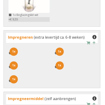
1x
Beglazingskit wit
+€ 9,55
Impregneren
(extra levertijd ca. 6-8 weken)
1x
1x
1x
1x
1x
1x
1x
1x
1x
1x
Impregneermiddel
(zelf aanbrengen)