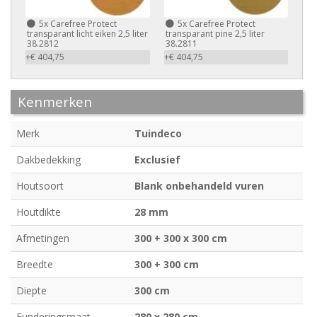
5x
Carefree Protect
5x
Carefree Protect
transparant licht eiken 2,5 liter
transparant pine 2,5 liter
38.2812
38.2811
+€ 404,75
+€ 404,75
Kenmerken
Merk
Tuindeco
Dakbedekking
Exclusief
Houtsoort
Blank onbehandeld vuren
Houtdikte
28 mm
Afmetingen
300 + 300 x 300 cm
Breedte
300 + 300 cm
Diepte
300 cm
Funderingsmaat
280 x 280 cm