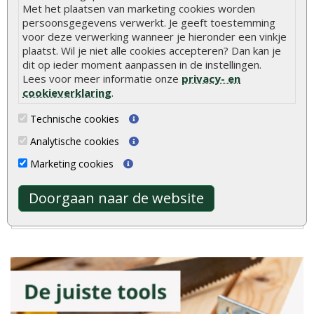
Met het plaatsen van marketing cookies worden
persoonsgegevens verwerkt. Je geeft toestemming
Onlinetuinhout.nl
voor deze verwerking wanneer je hieronder een vinkje
plaatst. Wil je niet alle cookies accepteren? Dan kan je
dit op ieder moment aanpassen in de instellingen.
Lees voor meer informatie onze
privacy- en
8.9
cookieverklaring
.
Technische cookies
Analytische cookies
Marketing cookies
gebaseerd op
2040
ervaringen
Doorgaan naar de website
Meer ervaringen op
klantervaringen.nl