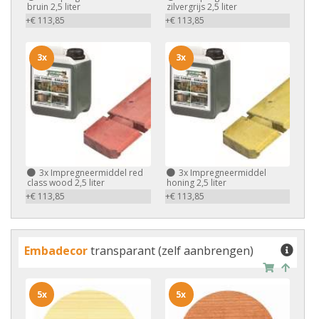
bruin 2,5 liter
zilvergrijs 2,5 liter
+€ 113,85
+€ 113,85
3x
3x
3x
Impregneermiddel red
3x
Impregneermiddel
class wood 2,5 liter
honing 2,5 liter
+€ 113,85
+€ 113,85
Embadecor
transparant (zelf aanbrengen)
5x
5x