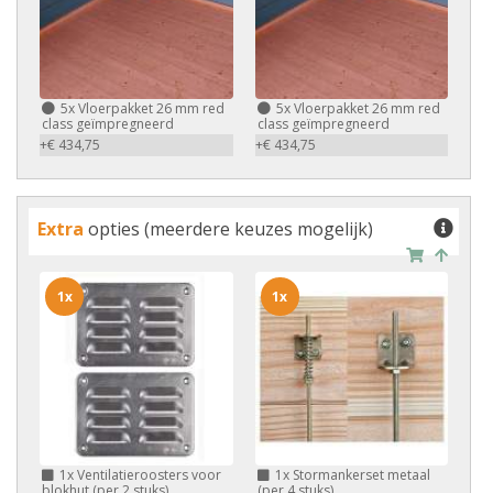
5x
Vloerpakket 26 mm red
5x
Vloerpakket 26 mm red
class geïmpregneerd
class geïmpregneerd
+€ 434,75
+€ 434,75
Extra
opties (meerdere keuzes mogelijk)
1x
1x
1x
Ventilatieroosters voor
1x
Stormankerset metaal
blokhut (per 2 stuks)
(per 4 stuks)