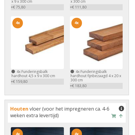
x 9 x 300 cm
x 300 cm
+€ 75,80
+€ 111,80
4x
4x
4x
Funderingsbalk
4x
Funderingsbalk
hardhout 4,5 x 9 x 300 cm
hardhout fijnbezaagd 4 x 20 x
300 cm
+€ 159,80
+€ 183,80
Houten
vloer (voor het impregneren ca. 4-6
weken extra levertijd)
4x
4x