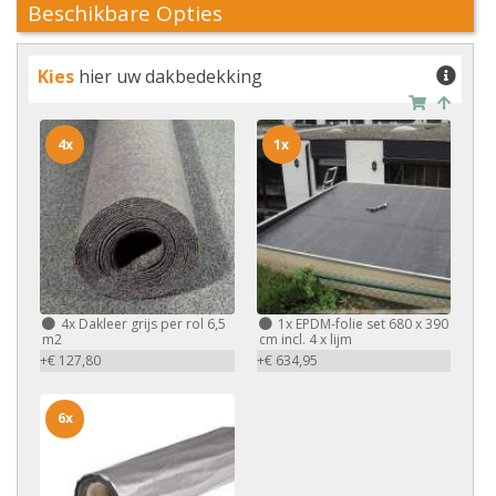
Beschikbare Opties
Kies
hier uw dakbedekking
4x
1x
4x
Dakleer grijs per rol 6,5
1x
EPDM-folie set 680 x 390
m2
cm incl. 4 x lijm
+€ 127,80
+€ 634,95
6x