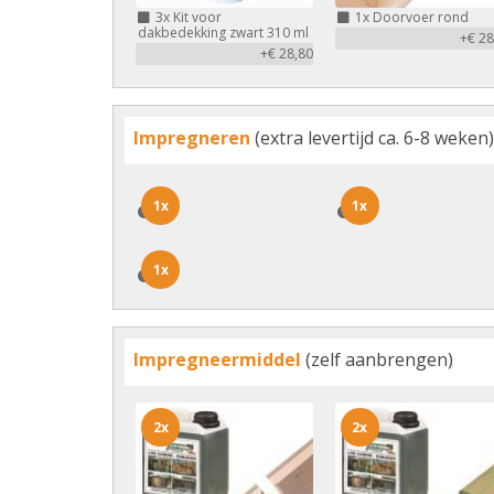
3x
Kit voor
1x
Doorvoer rond
dakbedekking zwart 310 ml
+€ 28
+€ 28,80
Impregneren
(extra levertijd ca. 6-8 weken)
1x
1x
1x
1x
1x
1x
Impregneermiddel
(zelf aanbrengen)
2x
2x