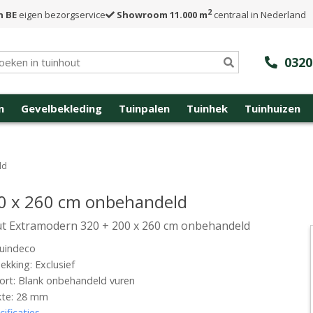
2
n BE
eigen bezorgservice
Showroom 11.000 m
centraal in Nederland
0320
n
Gevelbekleding
Tuinpalen
Tuinhek
Tuinhuizen
ld
0 x 260 cm onbehandeld
t Extramodern 320 + 200 x 260 cm onbehandeld
uindeco
kking: Exclusief
rt: Blank onbehandeld vuren
kte: 28 mm
cificaties