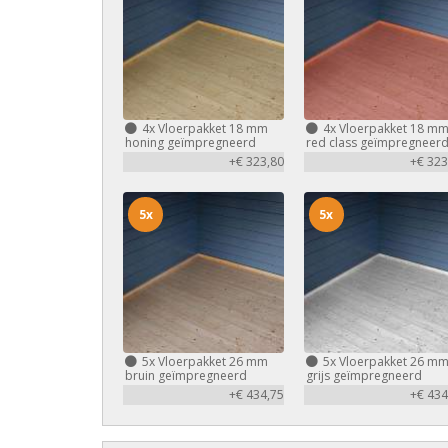
4x
Vloerpakket 18 mm
4x
Vloerpakket 18 m
honing geïmpregneerd
red class geïmpregneer
+€ 323,80
+€ 323
5x
5x
5x
Vloerpakket 26 mm
5x
Vloerpakket 26 m
bruin geïmpregneerd
grijs geïmpregneerd
+€ 434,75
+€ 434