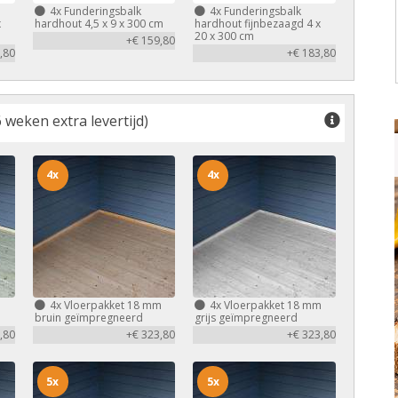
4x
Funderingsbalk
4x
Funderingsbalk
x
hardhout 4,5 x 9 x 300 cm
hardhout fijnbezaagd 4 x
20 x 300 cm
+€ 159,80
,80
+€ 183,80
 weken extra levertijd)
4x
4x
m
4x
Vloerpakket 18 mm
4x
Vloerpakket 18 mm
bruin geïmpregneerd
grijs geïmpregneerd
,80
+€ 323,80
+€ 323,80
5x
5x