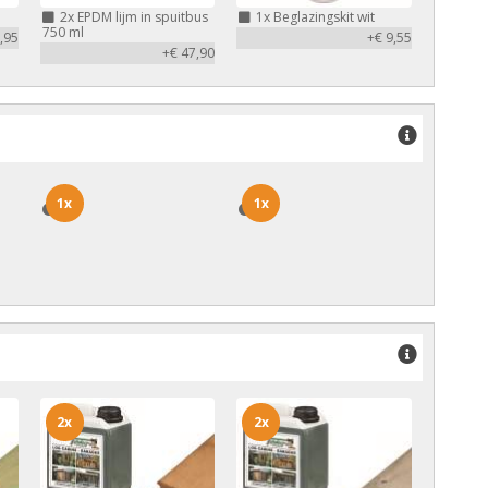
2x
EPDM lijm in spuitbus
1x
Beglazingskit wit
750 ml
,95
+€ 9,55
+€ 47,90
1x
1x
1x
1x
2x
2x