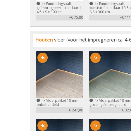
4x
Funderingsbalk
4x
Funderingsbalk
geïmpregneerd standaard
kunststof standaard 3,5 
4,5 x 9 x 300 cm
8,8 x 300 cm
+€ 75,80
+€ 111
Houten
vloer (voor het impregneren ca. 4-6
4x
4x
4x
Vloerpakket 18 mm
4x
Vloerpakket 18 m
onbehandeld
groen geïmpregneerd
+€ 247,80
+€ 323
4x
4x