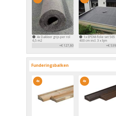
4x
Dakleer grijs per rol
1x
EPDM-folie set 565 
6,5 m2
400 cm incl. 3 x lijm
+€ 127,80
+€ 539
Funderingsbalken
4x
4x