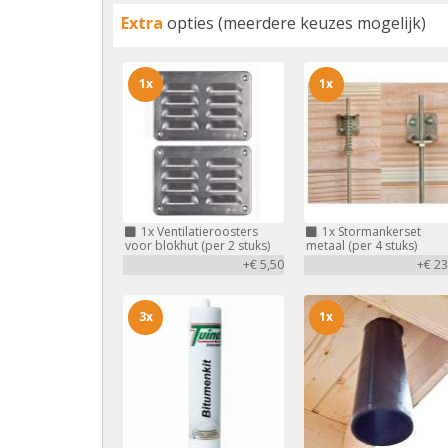
Extra
opties (meerdere keuzes mogelijk)
1x
1x
1x
Ventilatieroosters
1x
Stormankerset
voor blokhut (per 2 stuks)
metaal (per 4 stuks)
+€ 5,50
+€ 23
3x
1x