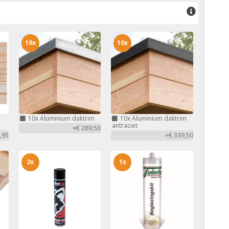
10x
10x
10x
Aluminium daktrim
10x
Aluminium daktrim
antraciet
+€ 289,50
,95
+€ 339,50
2x
1x