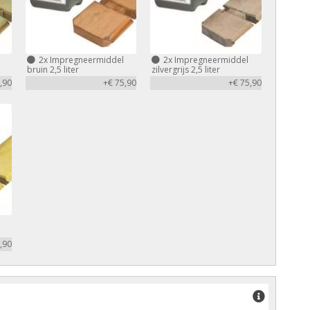
2x
Impregneermiddel
2x
Impregneermiddel
bruin 2,5 liter
zilvergrijs 2,5 liter
,90
+€ 75,90
+€ 75,90
,90