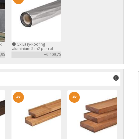
x
5x
Easy-Roofing
aluminium 5 m2 per rol
,95
+€ 409,75
4x
4x