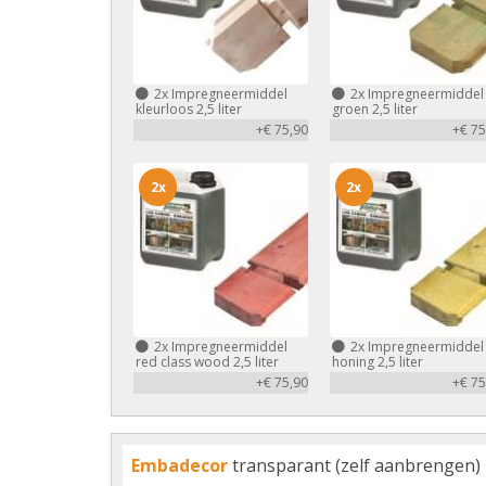
2x
Impregneermiddel
2x
Impregneermiddel
kleurloos 2,5 liter
groen 2,5 liter
+€ 75,90
+€ 75
2x
2x
2x
Impregneermiddel
2x
Impregneermiddel
red class wood 2,5 liter
honing 2,5 liter
+€ 75,90
+€ 75
Embadecor
transparant (zelf aanbrengen)