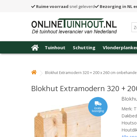
Ruime voorraad
snel geleverd
Bezorging in NL e
Tuinhout
Schutting
Vlonderplanke
Blokhut Extramodern 320 + 200 x 260 cm onbehande
Blokhut Extramodern 320 + 20
Blokhu
Merk: T
Dakbede
Houtsoo
Houtdi
Alle spe