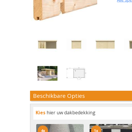
Beschikbare Opties
Kies
hier uw dakbedekking
4x
1x