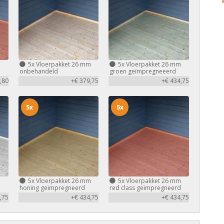
m
5x
Vloerpakket 26 mm
5x
Vloerpakket 26 mm
d
onbehandeld
groen geïmpregneeerd
,80
+€ 379,75
+€ 434,75
5x
5x
m
5x
Vloerpakket 26 mm
5x
Vloerpakket 26 mm
honing geïmpregneerd
red class geïmpregneerd
,75
+€ 434,75
+€ 434,75