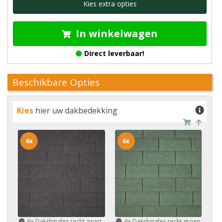
Kies extra opties
In winkelwagen
Direct leverbaar!
Beschikbare Opties
Kies
hier uw dakbedekking
6x
6x
6x
Dakshingles recht zwart
6x
Dakshingles recht groen