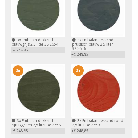
3x
Embalan dekkend
3x
Embalan dekkend
blauwgrijs 2,5 liter 38.2654
pruisisch blauw 2,5 liter
38.2656
+€ 248,85
+€ 248,85
3x
3x
3x
Embalan dekkend
3x
Embalan dekkend rood
rijtuiggroen 2,5 liter 38.2658
2,5 liter 38.2659
+€ 248,85
+€ 248,85