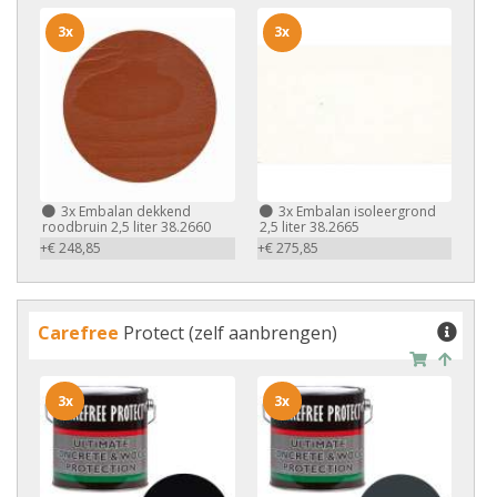
3x
3x
3x
Embalan dekkend
3x
Embalan isoleergrond
roodbruin 2,5 liter 38.2660
2,5 liter 38.2665
+€ 248,85
+€ 275,85
Carefree
Protect (zelf aanbrengen)
3x
3x