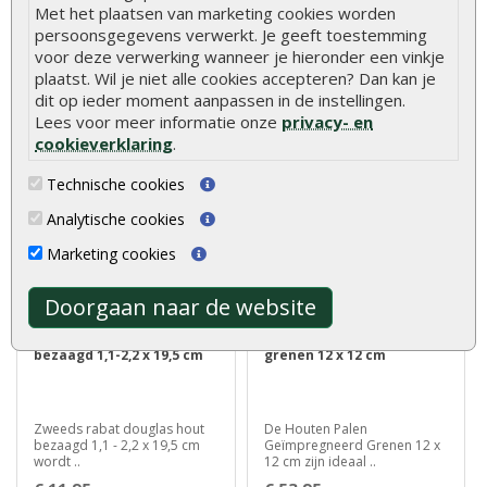
Met het plaatsen van marketing cookies worden
persoonsgegevens verwerkt. Je geeft toestemming
voor deze verwerking wanneer je hieronder een vinkje
Ontdek de kracht van
Blokhutprofiel grenen
Hardhouten Palen Azobé
geïmpregneerd 2,8 x 12,7 cm
plaatst. Wil je niet alle cookies accepteren? Dan kan je
Fijnbezaagd 10 x..
kunt u geb..
dit op ieder moment aanpassen in de instellingen.
€ 27,75
€ 7,20
Lees voor meer informatie onze
privacy- en
cookieverklaring
.
Technische cookies
Analytische cookies
Marketing cookies
Doorgaan naar de website
Zweeds rabat douglas
Tuinpaal geïmpregneerd
bezaagd 1,1-2,2 x 19,5 cm
grenen 12 x 12 cm
Zweeds rabat douglas hout
De Houten Palen
bezaagd 1,1 - 2,2 x 19,5 cm
Geïmpregneerd Grenen 12 x
wordt ..
12 cm zijn ideaal ..