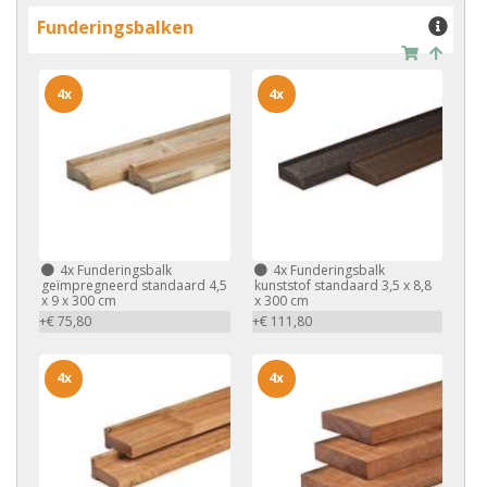
Funderingsbalken
4x
4x
4x
Funderingsbalk
4x
Funderingsbalk
geïmpregneerd standaard 4,5
kunststof standaard 3,5 x 8,8
x 9 x 300 cm
x 300 cm
+€ 75,80
+€ 111,80
4x
4x