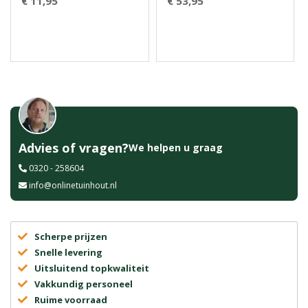
€ 11,95
€ 53,95
Advies of vragen?
We helpen u graag
0320 - 258604
info@onlinetuinhout.nl
Scherpe prijzen
Snelle levering
Uitsluitend topkwaliteit
Vakkundig personeel
Ruime voorraad