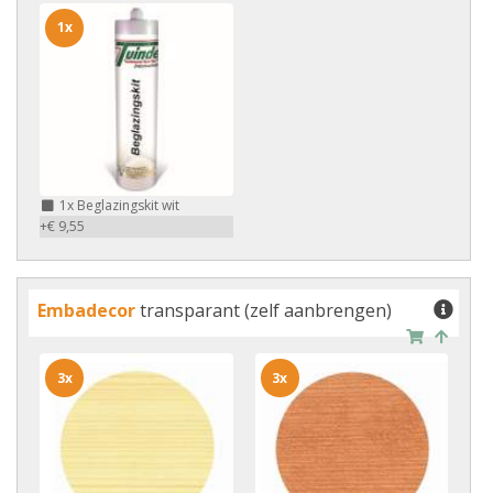
1x
1x
Beglazingskit wit
+€ 9,55
Embadecor
transparant (zelf aanbrengen)
3x
3x