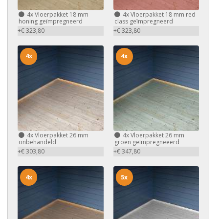
4x
Vloerpakket 18 mm
4x
Vloerpakket 18 mm red
honing geïmpregneerd
class geïmpregneerd
+€ 323,80
+€ 323,80
4x
4x
4x
Vloerpakket 26 mm
4x
Vloerpakket 26 mm
onbehandeld
groen geïmpregneeerd
+€ 303,80
+€ 347,80
4x
5x