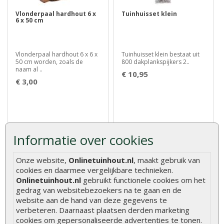
Vlonderpaal hardhout 6 x
Tuinhuisset klein
6 x 50 cm
Vlonderpaal hardhout 6 x 6 x
Tuinhuisset klein bestaat uit
50 cm worden, zoals de
800 dakplankspijkers 2..
naam al ..
€ 10,95
€ 3,00
Informatie over cookies
Klanten kochten ook
Onze website,
Onlinetuinhout.nl
, maakt gebruik van
cookies en daarmee vergelijkbare technieken.
Onlinetuinhout.nl
gebruikt functionele cookies om het
gedrag van websitebezoekers na te gaan en de
website aan de hand van deze gegevens te
verbeteren. Daarnaast plaatsen derden marketing
Hardhouten palen Azobé
Blokhutprofiel grenen
fijnbezaagd 10 x 10 cm
geïmpregneerd 2,8 x 12,7
cookies om gepersonaliseerde advertenties te tonen.
cm