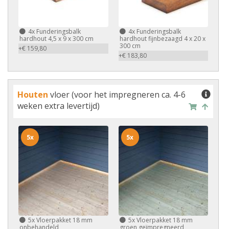
4x
Funderingsbalk
4x
Funderingsbalk
hardhout 4,5 x 9 x 300 cm
hardhout fijnbezaagd 4 x 20 x
300 cm
+€ 159,80
+€ 183,80
Houten
vloer (voor het impregneren ca. 4-6
weken extra levertijd)
5x
5x
5x
Vloerpakket 18 mm
5x
Vloerpakket 18 mm
onbehandeld
groen geïmpregneerd