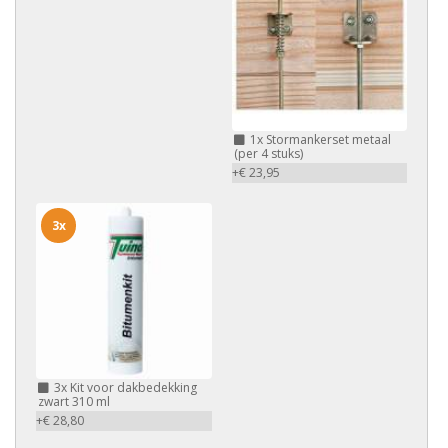
1x
Stormankerset metaal
(per 4 stuks)
+€ 23,95
3x
3x
Kit voor dakbedekking
zwart 310 ml
+€ 28,80