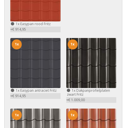
1x
Easypan rood Fritz
+€ 914,95
1x
1x
1x
Easypan antraciet Fritz
1x
Dakpanprofielplaten
zwart Fritz
+€ 914,95
+€ 1.009,00
1x
1x