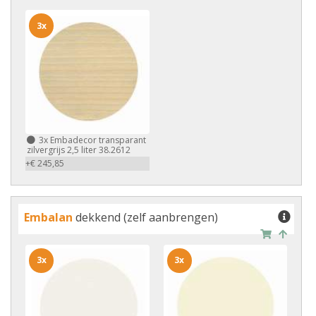
3x
3x
Embadecor transparant
zilvergrijs 2,5 liter 38.2612
+€ 245,85
Embalan
dekkend (zelf aanbrengen)
3x
3x