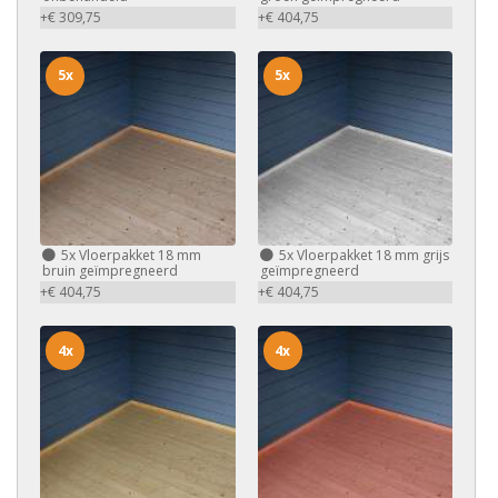
+€ 309,75
+€ 404,75
5x
5x
5x
Vloerpakket 18 mm
5x
Vloerpakket 18 mm grijs
bruin geïmpregneerd
geïmpregneerd
+€ 404,75
+€ 404,75
4x
4x