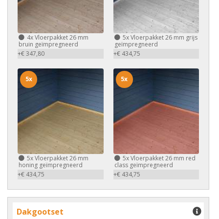
4x
Vloerpakket 26 mm
5x
Vloerpakket 26 mm grijs
bruin geïmpregneerd
geïmpregneerd
+€ 347,80
+€ 434,75
5x
5x
5x
Vloerpakket 26 mm
5x
Vloerpakket 26 mm red
honing geïmpregneerd
class geïmpregneerd
+€ 434,75
+€ 434,75
Dakgootset