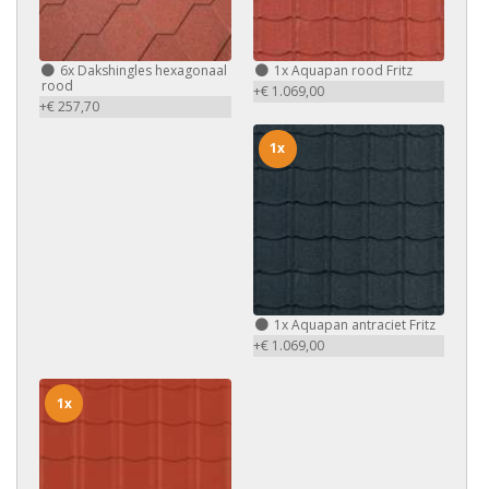
6x
Dakshingles hexagonaal
1x
Aquapan rood Fritz
rood
+€ 1.069,00
+€ 257,70
1x
1x
Aquapan antraciet Fritz
+€ 1.069,00
1x