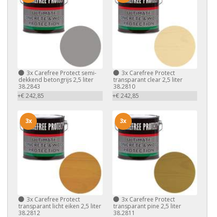
3x
Carefree Protect semi-
3x
Carefree Protect
dekkend betongrijs 2,5 liter
transparant clear 2,5 liter
38.2843
38.2810
+€ 242,85
+€ 242,85
3x
3x
3x
Carefree Protect
3x
Carefree Protect
transparant licht eiken 2,5 liter
transparant pine 2,5 liter
38.2812
38.2811