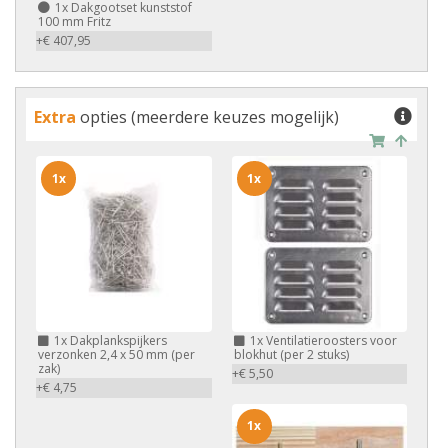
1x
Dakgootset kunststof
100 mm Fritz
+€ 407,95
Extra
opties (meerdere keuzes mogelijk)
1x
1x
1x
Dakplankspijkers
1x
Ventilatieroosters voor
verzonken 2,4 x 50 mm (per
blokhut (per 2 stuks)
zak)
+€ 5,50
+€ 4,75
1x