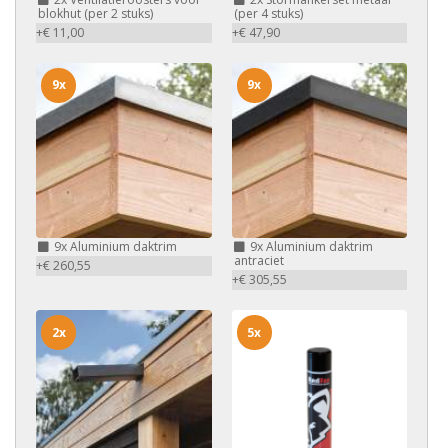
blokhut (per 2 stuks)
(per 4 stuks)
+€ 11,00
+€ 47,90
9x
9x
9x
Aluminium daktrim
9x
Aluminium daktrim
antraciet
+€ 260,55
+€ 305,55
2x
5x