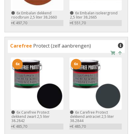
6x
Embalan dekkend
6x
Embalan isoleergrond
roodbruin 2,5 liter 38.2660
2,5 liter 38.2665
+€ 497,70
+€ 551,70
Carefree
Protect (zelf aanbrengen)
6x
6x
6x
Carefree Protect
6x
Carefree Protect
dekkend zwart 2,5 liter
dekkend antraciet 2,5 liter
38.2842
38.2844
+€ 485,70
+€ 485,70