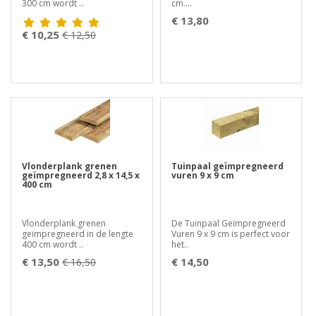
300 cm wordt ..
cm....
€ 13,80
€ 10,25
€ 12,50
Vlonderplank grenen
Tuinpaal geïmpregneerd
geïmpregneerd 2,8 x 14,5 x
vuren 9 x 9 cm
400 cm
Vlonderplank grenen
De Tuinpaal Geïmpregneerd
geïmpregneerd in de lengte
Vuren 9 x 9 cm is perfect voor
400 cm wordt ..
het..
€ 13,50
€ 14,50
€ 16,50