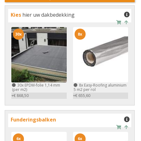
Kies
hier uw dakbedekking
30x
8x
30x
EPDM-folie 1,14 mm
8x
Easy-Roofing aluminium
(per m2)
5 m2 per rol
+€ 868,50
+€ 655,60
Funderingsbalken
6x
6x