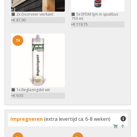
2x
Doorvoer vierkant
5x
EPDM lijm in spuitbus
750 ml
+€ 87,90
+€ 119,75
1x
1x
Beglazingskit wit
+€ 9,55
Impregneren
(extra levertijd ca. 6-8 weken)