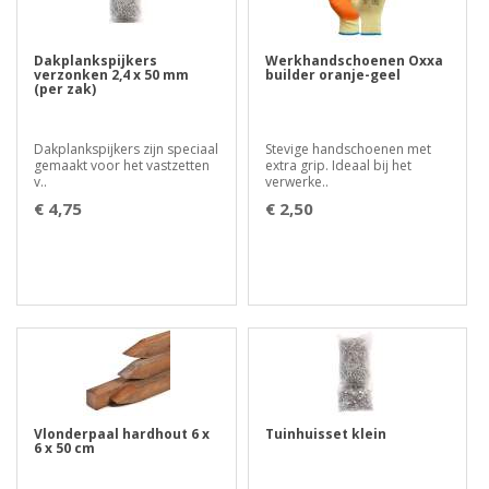
Dakplankspijkers
Werkhandschoenen Oxxa
verzonken 2,4 x 50 mm
builder oranje-geel
(per zak)
Dakplankspijkers zijn speciaal
Stevige handschoenen met
gemaakt voor het vastzetten
extra grip. Ideaal bij het
v..
verwerke..
€ 4,75
€ 2,50
Vlonderpaal hardhout 6 x
Tuinhuisset klein
6 x 50 cm