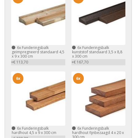
6x
Funderingsbalk
6x
Funderingsbalk
geïmpregneerd standaard 4,5
kunststof standaard 3,5 x 8,8
x 9 x 300 cm
x 300 cm
+€ 113,70
+€ 167,70
6x
6x
6x
Funderingsbalk
6x
Funderingsbalk
hardhout 4,5 x 9 x 300 cm
hardhout fijnbezaagd 4 x 20 x
300 cm