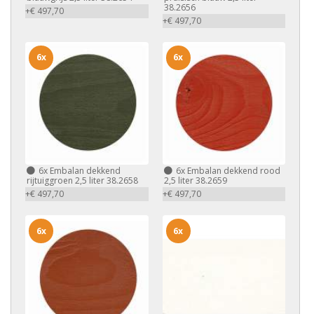
38.2656
+€ 497,70
+€ 497,70
6x
6x
6x
Embalan dekkend
6x
Embalan dekkend rood
rijtuiggroen 2,5 liter 38.2658
2,5 liter 38.2659
+€ 497,70
+€ 497,70
6x
6x