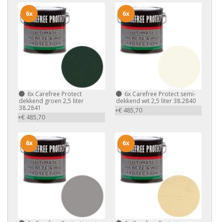
6x
6x
6x
Carefree Protect
6x
Carefree Protect semi-
dekkend groen 2,5 liter
dekkend wit 2,5 liter 38.2840
38.2841
+€ 485,70
+€ 485,70
6x
6x