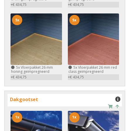
+€ 434,75
+€ 434,75
5x
5x
5x
Vloerpakket 26 mm
5x
Vloerpakket 26 mm red
honing geïmpregneerd
class geïmpregneerd
+€ 434,75
+€ 434,75
Dakgootset
1x
1x