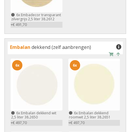
6x
Embadecor transparant
zilvergrijs 2,5 liter 38.2612
+€ 491,70
Embalan
dekkend (zelf aanbrengen)
6x
6x
6x
Embalan dekkend wit
6x
Embalan dekkend
2,5 liter 38.2650
roomwit 2,5 liter 38.2651
+€ 497,70
+€ 497,70