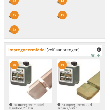
1x
1x
1x
1x
1x
1x
1x
1x
1x
1x
Impregneermiddel
(zelf aanbrengen)
4x
4x
4x
Impregneermiddel
4x
Impregneermiddel
kleurloos 2,5 liter
groen 2,5 liter