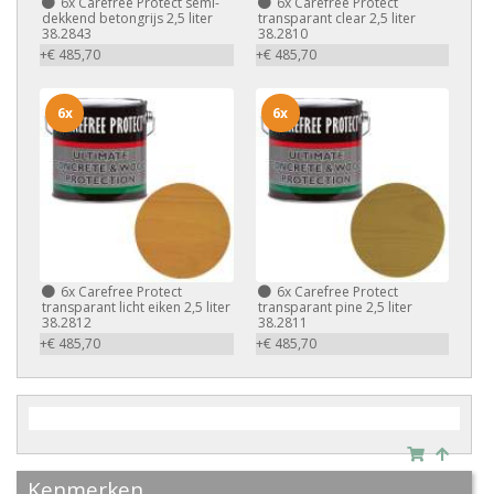
6x
Carefree Protect semi-
6x
Carefree Protect
dekkend betongrijs 2,5 liter
transparant clear 2,5 liter
38.2843
38.2810
+€ 485,70
+€ 485,70
6x
6x
6x
Carefree Protect
6x
Carefree Protect
transparant licht eiken 2,5 liter
transparant pine 2,5 liter
38.2812
38.2811
+€ 485,70
+€ 485,70
Kenmerken