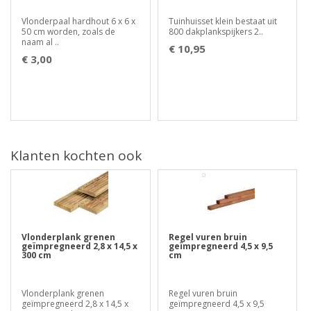
Vlonderpaal hardhout 6 x 6 x
Tuinhuisset klein bestaat uit
50 cm worden, zoals de
800 dakplankspijkers 2..
naam al ..
€ 10,95
€ 3,00
Klanten kochten ook
Vlonderplank grenen
Regel vuren bruin
geïmpregneerd 2,8 x 14,5 x
geïmpregneerd 4,5 x 9,5
300 cm
cm
Vlonderplank grenen
Regel vuren bruin
geïmpregneerd 2,8 x 14,5 x
geïmpregneerd 4,5 x 9,5