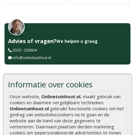
Advies of vragen?
We helpen u graag
0320 - 258604
info@onlinetuinhout.nl
Scherpe prijzen
Informatie over cookies
Snelle levering
Uitsluitend topkwaliteit
Onze website,
Onlinetuinhout.nl
, maakt gebruik van
Vakkundig personeel
cookies en daarmee vergelijkbare technieken.
Ruime voorraad
Onlinetuinhout.nl
gebruikt functionele cookies om het
gedrag van websitebezoekers na te gaan en de
24/7 online bestellen
website aan de hand van deze gegevens te
Meer dan 40 jaar ervaring
verbeteren. Daarnaast plaatsen derden marketing
Centraal gelegen showroom
cookies om gepersonaliseerde advertenties te tonen.