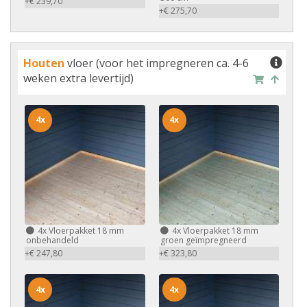
+€ 239,70
+€ 275,70
Houten
vloer (voor het impregneren ca. 4-6
weken extra levertijd)
4x
4x
4x
Vloerpakket 18 mm
4x
Vloerpakket 18 mm
onbehandeld
groen geïmpregneerd
+€ 247,80
+€ 323,80
4x
4x