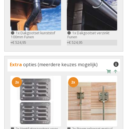
1x
Dakgootset kunststof
1x
Dakgootset verzinkt
100mm Funen
Funen
+€ 524,95
+€ 524,95
Extra
opties (meerdere keuzes mogelijk)
2x
2x
2x
Ventilatieroosters voor
2x
Stormankerset metaal