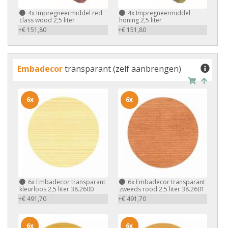
4x
Impregneermiddel red
4x
Impregneermiddel
class wood 2,5 liter
honing 2,5 liter
+€ 151,80
+€ 151,80
Embadecor
transparant (zelf aanbrengen)
6x
6x
6x
Embadecor transparant
6x
Embadecor transparant
kleurloos 2,5 liter 38.2600
zweeds rood 2,5 liter 38.2601
+€ 491,70
+€ 491,70
6x
6x