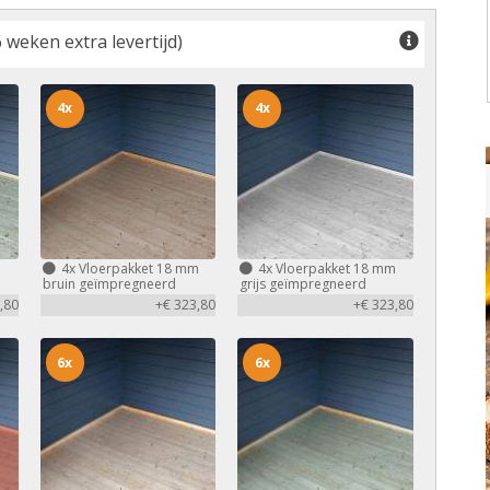
 weken extra levertijd)
4x
4x
m
4x
Vloerpakket 18 mm
4x
Vloerpakket 18 mm
bruin geïmpregneerd
grijs geïmpregneerd
,80
+€ 323,80
+€ 323,80
6x
6x