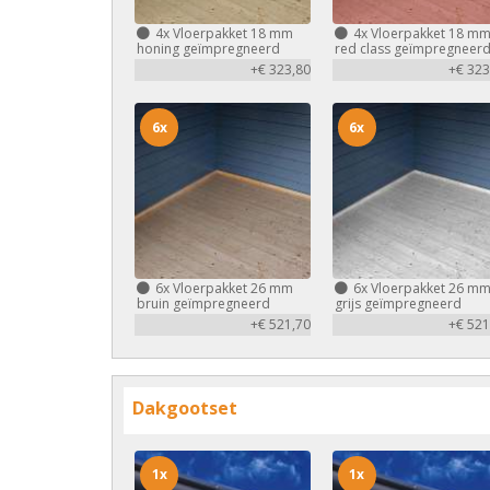
4x
Vloerpakket 18 mm
4x
Vloerpakket 18 m
honing geïmpregneerd
red class geïmpregneer
+€ 323,80
+€ 323
6x
6x
6x
Vloerpakket 26 mm
6x
Vloerpakket 26 m
bruin geïmpregneerd
grijs geïmpregneerd
+€ 521,70
+€ 521
Dakgootset
1x
1x