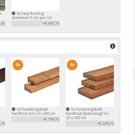
x
6x
Easy-Roofing
aluminium 5 m2 per rol
,95
+€ 491,70
5x
5x
5x
Funderingsbalk
5x
Funderingsbalk
x
hardhout 4,5 x 9 x 300 cm
hardhout fijnbezaagd 4 x
20 x 300 cm
+€ 199,75
,75
+€ 229,75