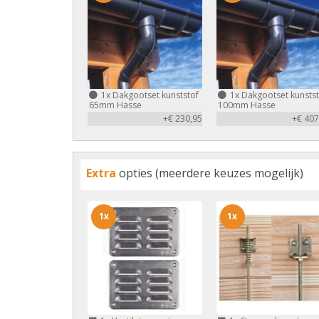
1x
Dakgootset kunststof
1x
Dakgootset kunstst
65mm Hasse
100mm Hasse
+€ 230,95
+€ 407
Extra
opties (meerdere keuzes mogelijk)
1x
1x