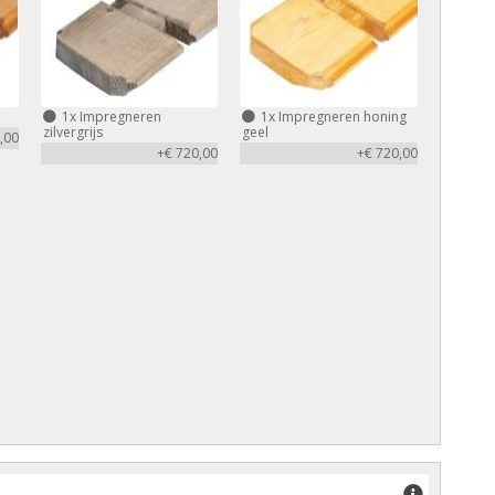
1x
Impregneren
1x
Impregneren honing
zilvergrijs
geel
,00
+€ 720,00
+€ 720,00