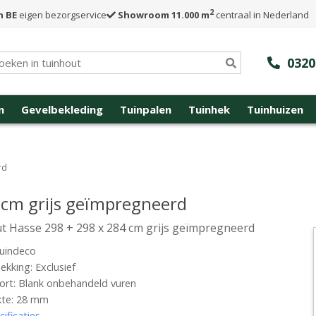
2
n BE
eigen bezorgservice
Showroom 11.000 m
centraal in Nederland
0320
n
Gevelbekleding
Tuinpalen
Tuinhek
Tuinhuizen
rd
 cm grijs geïmpregneerd
t Hasse 298 + 298 x 284 cm grijs geïmpregneerd
uindeco
kking: Exclusief
rt: Blank onbehandeld vuren
kte: 28 mm
cificaties