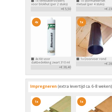
1x
Ventilatieroosters
1x
Stormankerset
voor blokhut (per 2 stuks)
metaal (per 4 stuks)
+€ 5,50
+€ 23
4x
1x
4x
Kit voor
1x
Doorvoer rond
dakbedekking zwart 310 ml
+€ 28
+€ 38,40
Impregneren
(extra levertijd ca. 6-8 weken)
1x
1x