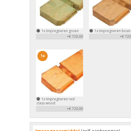
1x
Impregneren groen
1x
Impregneren bruin
+€ 720,00
+€ 720
1x
1x
Impregneren red
class wood
+€ 720,00
Impregneermiddel
(zelf aanbrengen)