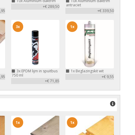
10x
Aluminium daktrim
10x
Aluminium daktrim
antraciet
+€ 289,50
,95
+€ 339,50
3x
1x
3x
EPDM lijm in spuitbus
1x
Beglazingskit wit
750 ml
,95
+€ 9,55
+€ 71,85
1x
1x