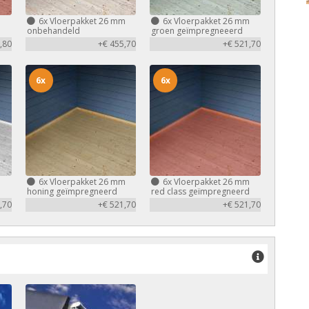
m
6x
Vloerpakket 26 mm
6x
Vloerpakket 26 mm
d
onbehandeld
groen geïmpregneeerd
,80
+€ 455,70
+€ 521,70
6x
6x
m
6x
Vloerpakket 26 mm
6x
Vloerpakket 26 mm
honing geïmpregneerd
red class geïmpregneerd
,70
+€ 521,70
+€ 521,70