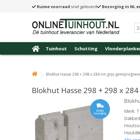
Ruime voorraad
snel geleverd
Bezorging in NL e
Tuinhout
Schutting
Vlonderplanke
Blokhut Hasse 298 + 298 x 284 cm grijs geïmpregnee
Blokhut Hasse 298 + 298 x 284
Blokhu
Merk: T
Dakbede
Houtsoo
Houtdi
Alle spe