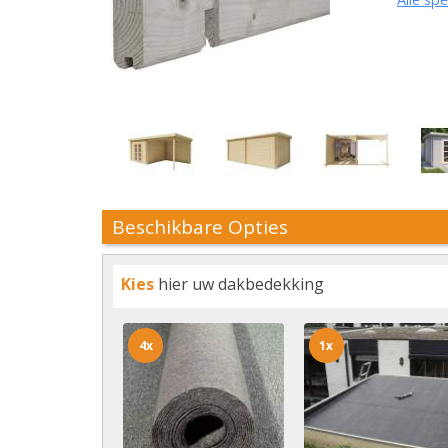
Beschikbare Opties
Kies
hier uw dakbedekking
4x
1x