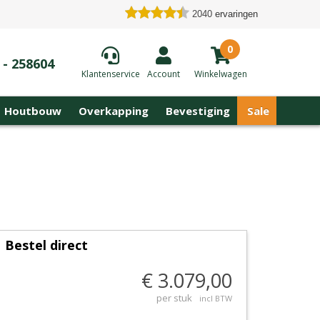
2040
ervaringen
0
 - 258604
Klantenservice
Account
Winkelwagen
Houtbouw
Overkapping
Bevestiging
Sale
Bestel direct
€ 3.079,00
per stuk
incl BTW