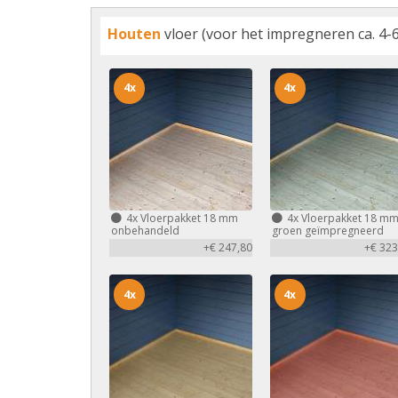
Houten
vloer (voor het impregneren ca. 4-6
4x
4x
4x
Vloerpakket 18 mm
4x
Vloerpakket 18 m
onbehandeld
groen geïmpregneerd
+€ 247,80
+€ 323
4x
4x