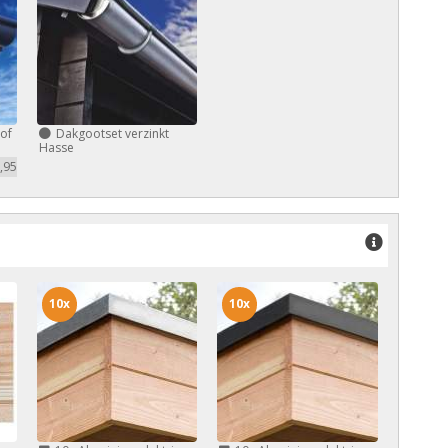
of
Dakgootset verzinkt
Hasse
,95
10x
10x