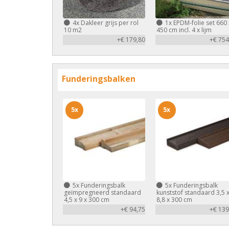
4x
Dakleer grijs per rol
1x
EPDM-folie set 660 
10 m2
450 cm incl. 4 x lijm
+€ 179,80
+€ 754
Funderingsbalken
5x
5x
5x
Funderingsbalk
5x
Funderingsbalk
geïmpregneerd standaard
kunststof standaard 3,5 
4,5 x 9 x 300 cm
8,8 x 300 cm
+€ 94,75
+€ 139