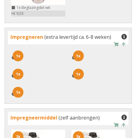
1x
Beglazingskit wit
+€ 9,55
Impregneren
(extra levertijd ca. 6-8 weken)
1x
1x
1x
1x
1x
1x
1x
1x
1x
1x
Impregneermiddel
(zelf aanbrengen)
3x
3x