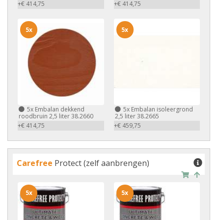
+€ 414,75
+€ 414,75
5x
5x
5x
Embalan dekkend
5x
Embalan isoleergrond
roodbruin 2,5 liter 38.2660
2,5 liter 38.2665
+€ 414,75
+€ 459,75
Carefree
Protect (zelf aanbrengen)
5x
5x