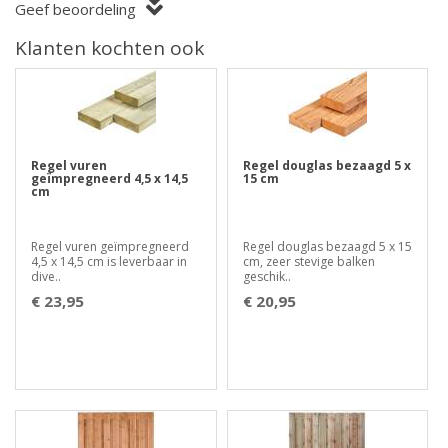
Geef beoordeling
Klanten kochten ook
Regel vuren
Regel douglas bezaagd 5 x
geïmpregneerd 4,5 x 14,5
15 cm
cm
Regel vuren geïmpregneerd
Regel douglas bezaagd 5 x 15
4,5 x 14,5 cm is leverbaar in
cm, zeer stevige balken
dive..
geschik..
€ 23,95
€ 20,95