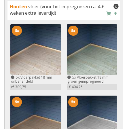
Houten
vloer (voor het impregneren ca. 4-6
weken extra levertijd)
5x
5x
5x
Vloerpakket 18 mm
5x
Vloerpakket 18 mm
onbehandeld
groen geïmpregneerd
+€ 309,75
+€ 404,75
5x
5x