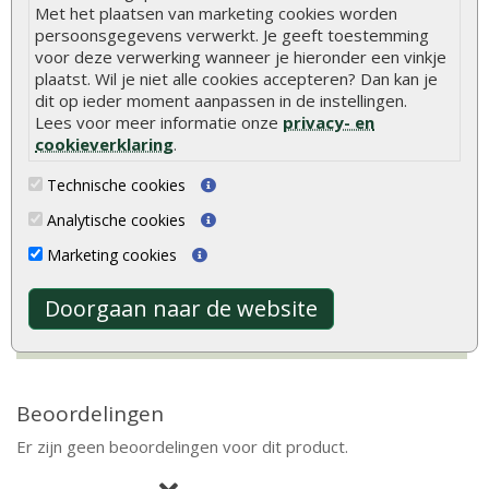
Met het plaatsen van marketing cookies worden
persoonsgegevens verwerkt. Je geeft toestemming
Deurhoogte
ca. 190 cm (inclusief kozijn)
voor deze verwerking wanneer je hieronder een vinkje
plaatst. Wil je niet alle cookies accepteren? Dan kan je
Ramen
1 te openen raam (enkel glas)
dit op ieder moment aanpassen in de instellingen.
Dakafwerking
Zadeldak
Lees voor meer informatie onze
privacy- en
cookieverklaring
.
Model
Klassiek model
Technische cookies
Bevestigingsmaterialen
Inclusief
Analytische cookies
Marketing cookies
Hout is een natuurlijk product met unieke
eigenschappen. Lees alles over de kenmerken en
Doorgaan naar de website
natuurlijke variaties van hout.
Meer informatie
Beoordelingen
Er zijn geen beoordelingen voor dit product.