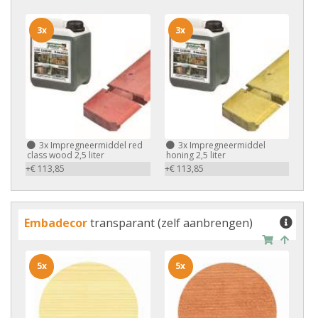
3x
3x
3x
Impregneermiddel red
3x
Impregneermiddel
class wood 2,5 liter
honing 2,5 liter
+€ 113,85
+€ 113,85
Embadecor
transparant (zelf aanbrengen)
5x
5x