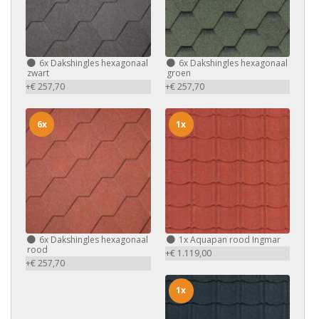
6x
Dakshingles hexagonaal
6x
Dakshingles hexagonaal
zwart
groen
+€ 257,70
+€ 257,70
6x
1x
6x
Dakshingles hexagonaal
1x
Aquapan rood Ingmar
rood
+€ 1.119,00
+€ 257,70
1x