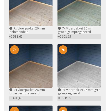
7x
Vloerpakket 26 mm
7x
Vloerpakket 26 mm
onbehandeld
groen geïmpregneeerd
+€ 531,65
+€ 608,65
7x
7x
7x
Vloerpakket 26 mm
7x
Vloerpakket 26 mm grijs
bruin geïmpregneerd
geïmpregneerd
+€ 608,65
+€ 608,65
7x
7x