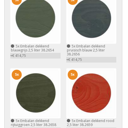
5x
Embalan dekkend
5x
Embalan dekkend
blauwgrijs 2,5 liter 38.2654
pruisisch blauw 2,5 liter
38.2656
+€ 414,75
+€ 414,75
5x
5x
5x
Embalan dekkend
5x
Embalan dekkend rood
rijtuiggroen 2,5 liter 38.2658
2,5 liter 38.2659