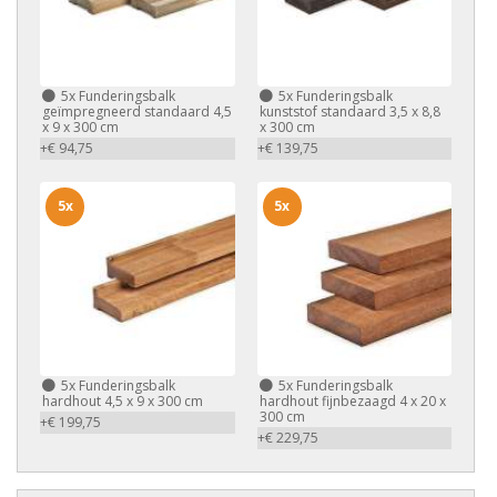
5x
Funderingsbalk
5x
Funderingsbalk
geïmpregneerd standaard 4,5
kunststof standaard 3,5 x 8,8
x 9 x 300 cm
x 300 cm
+€ 94,75
+€ 139,75
5x
5x
5x
Funderingsbalk
5x
Funderingsbalk
hardhout 4,5 x 9 x 300 cm
hardhout fijnbezaagd 4 x 20 x
300 cm
+€ 199,75
+€ 229,75