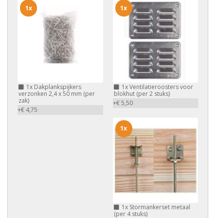
1x
1x
1x
Dakplankspijkers
1x
Ventilatieroosters voor
verzonken 2,4 x 50 mm (per
blokhut (per 2 stuks)
zak)
+€ 5,50
+€ 4,75
1x
1x
Stormankerset metaal
(per 4 stuks)