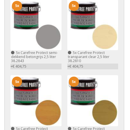
5x
5x
5x
Carefree Protect semi-
5x
Carefree Protect
dekkend betongrijs 2,5 liter
transparant clear 2,5 liter
38.2843
38.2810
+€ 404,75
+€ 404,75
5x
5x
5x
Carefree Protect
5x
Carefree Protect