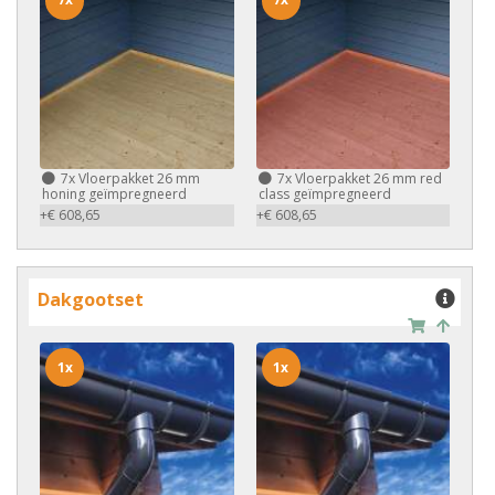
7x
Vloerpakket 26 mm
7x
Vloerpakket 26 mm red
honing geïmpregneerd
class geïmpregneerd
+€ 608,65
+€ 608,65
Dakgootset
1x
1x