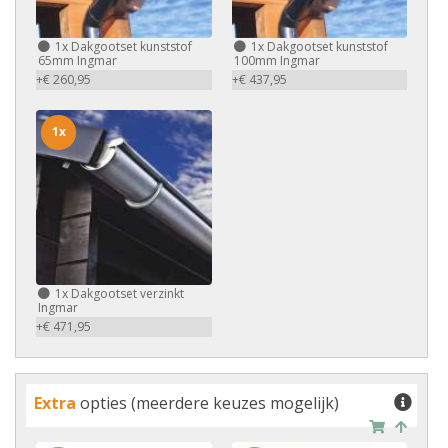
1x
Dakgootset kunststof
1x
Dakgootset kunststof
65mm Ingmar
100mm Ingmar
+€ 260,95
+€ 437,95
1x
1x
Dakgootset verzinkt
Ingmar
+€ 471,95
Extra
opties (meerdere keuzes mogelijk)