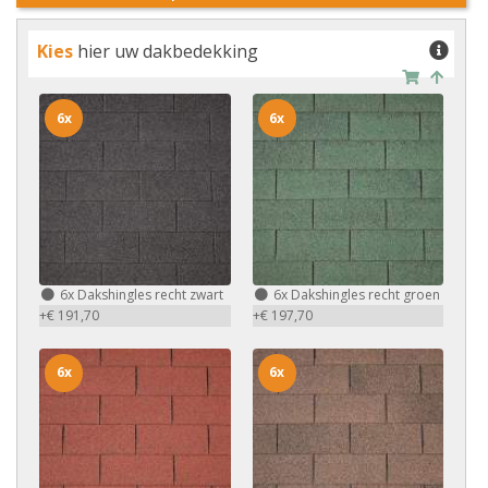
Kies
hier uw dakbedekking
6x
6x
6x
Dakshingles recht zwart
6x
Dakshingles recht groen
+€ 191,70
+€ 197,70
6x
6x