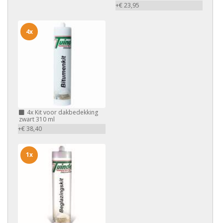
+€ 23,95
4x
4x
Kit voor dakbedekking
zwart 310 ml
+€ 38,40
1x