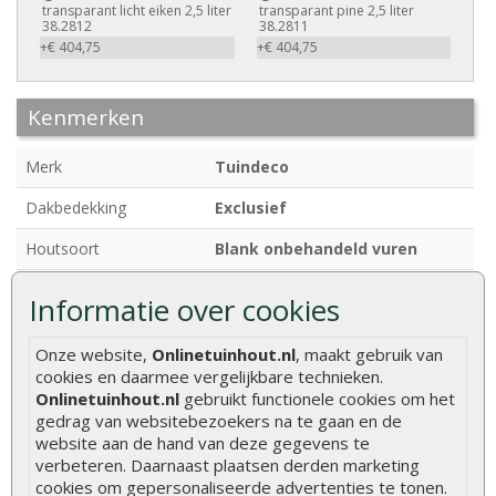
transparant licht eiken 2,5 liter
transparant pine 2,5 liter
38.2812
38.2811
+€ 404,75
+€ 404,75
Kenmerken
Merk
Tuindeco
Dakbedekking
Exclusief
Houtsoort
Blank onbehandeld vuren
Houtdikte
28 mm
Informatie over cookies
Afmetingen
380 x 290 + 80 cm
Onze website,
Onlinetuinhout.nl
, maakt gebruik van
Breedte
380 cm
cookies en daarmee vergelijkbare technieken.
Onlinetuinhout.nl
gebruikt functionele cookies om het
Diepte
290 + 80 cm
gedrag van websitebezoekers na te gaan en de
website aan de hand van deze gegevens te
Funderingsmaat
362 x 282 cm
verbeteren. Daarnaast plaatsen derden marketing
cookies om gepersonaliseerde advertenties te tonen.
Nokhoogte
ca. 253 cm