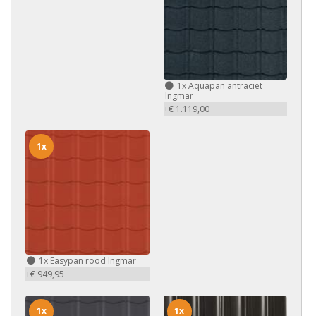
1x
Aquapan antraciet
Ingmar
+€ 1.119,00
1x
1x
Easypan rood Ingmar
+€ 949,95
1x
1x