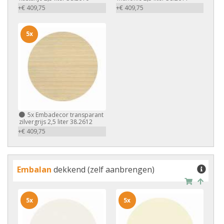
+€ 409,75
+€ 409,75
5x
5x
Embadecor transparant
zilvergrijs 2,5 liter 38.2612
+€ 409,75
Embalan
dekkend (zelf aanbrengen)
5x
5x