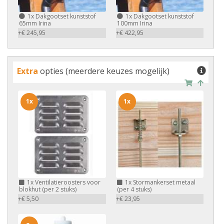
1x
Dakgootset kunststof
1x
Dakgootset kunststof
65mm Irina
100mm Irina
+€ 245,95
+€ 422,95
Extra
opties (meerdere keuzes mogelijk)
1x
1x
1x
Ventilatieroosters voor
1x
Stormankerset metaal
blokhut (per 2 stuks)
(per 4 stuks)
+€ 5,50
+€ 23,95