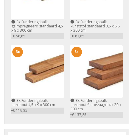
3x
Funderingsbalk
3x
Funderingsbalk
geïmpregneerd standaard 4,5
kunststof standaard 3,5 x 8,8
x 9 x 300 cm
x 300 cm
+€ 56,85
+€ 83,85
3x
3x
3x
Funderingsbalk
3x
Funderingsbalk
hardhout 4,5 x 9 x 300 cm
hardhout fijnbezaagd 4 x 20 x
300 cm
+€ 119,85
+€ 137,85