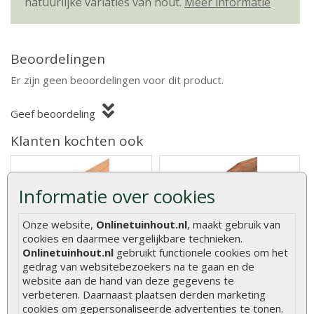
natuurlijke variaties van hout.
Meer informatie
Beoordelingen
Er zijn geen beoordelingen voor dit product.
Geef beoordeling
Klanten kochten ook
Informatie over cookies
Onze website,
Onlinetuinhout.nl
, maakt gebruik van
Schuttingplank douglas
Hardhouten tuinpaal
geschaafd 1,6 x 14 cm
azobé 6 x 6 cm fijnbezaagd
cookies en daarmee vergelijkbare technieken.
Onlinetuinhout.nl
gebruikt functionele cookies om het
gedrag van websitebezoekers na te gaan en de
website aan de hand van deze gegevens te
Schuttingplank douglas hout
Ontdek de stevige
betreft een geschaafde plank
Hardhouten Paal Azobé 6 x 6
verbeteren. Daarnaast plaatsen derden marketing
met..
cm Fijnbezaagd..
cookies om gepersonaliseerde advertenties te tonen.