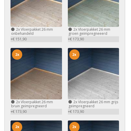
2x
Vloerpakket 26 mm
2x
Vloerpakket 26 mm
onbehandeld
groen geïmpregneeerd
+€ 151,90
+€ 173,90
2x
2x
2x
Vloerpakket 26 mm
2x
Vloerpakket 26 mm grijs
bruin geïmpregneerd
geïmpregneerd
+€ 173,90
+€ 173,90
2x
2x