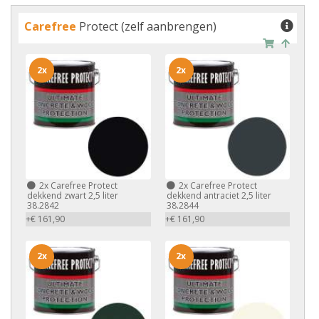
Carefree
Protect (zelf aanbrengen)
2x
2x
2x
Carefree Protect
2x
Carefree Protect
dekkend zwart 2,5 liter
dekkend antraciet 2,5 liter
38.2842
38.2844
+€ 161,90
+€ 161,90
2x
2x