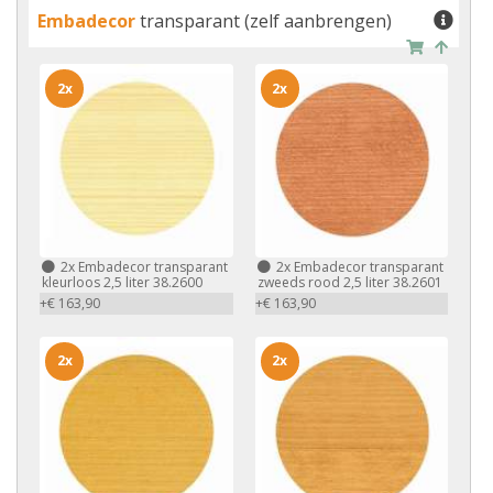
Embadecor
transparant (zelf aanbrengen)
2x
2x
2x
Embadecor transparant
2x
Embadecor transparant
kleurloos 2,5 liter 38.2600
zweeds rood 2,5 liter 38.2601
+€ 163,90
+€ 163,90
2x
2x