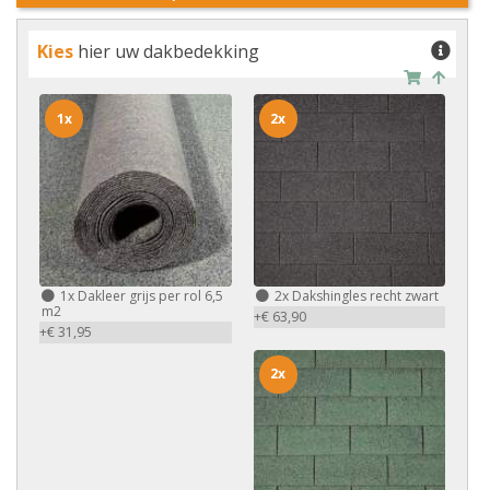
Kies
hier uw dakbedekking
1x
2x
1x
Dakleer grijs per rol 6,5
2x
Dakshingles recht zwart
m2
+€ 63,90
+€ 31,95
2x