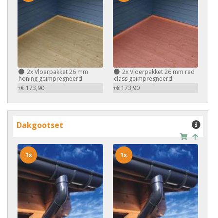
2x
Vloerpakket 26 mm
2x
Vloerpakket 26 mm red
honing geïmpregneerd
class geïmpregneerd
+€ 173,90
+€ 173,90
Dakgootset
1x
1x