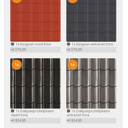
1x
Easypan rood Irina
1x
Easypan antraciet Irina
+€ 579,95
+€ 579,95
1x
1x
1x
Dakpanprofielplaten
1x
Dakpanprofielplaten
zwart Irina
antraciet Irina
+€ 834,95
+€ 834,95