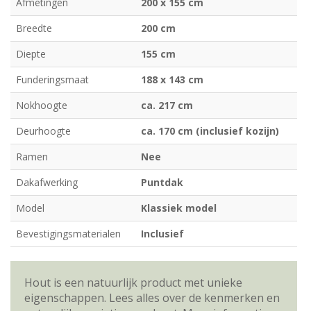
Afmetingen
200 x 155 cm
Breedte
200 cm
Diepte
155 cm
Funderingsmaat
188 x 143 cm
Nokhoogte
ca. 217 cm
Deurhoogte
ca. 170 cm (inclusief kozijn)
Ramen
Nee
Dakafwerking
Puntdak
Model
Klassiek model
Bevestigingsmaterialen
Inclusief
Hout is een natuurlijk product met unieke
eigenschappen. Lees alles over de kenmerken en