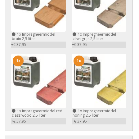
1x
Impregneermiddel
1x
Impregneermiddel
bruin 2,5 liter
zilvergrijs 2,5 liter
+€ 37,95
+€ 37,95
1x
1x
1x
Impregneermiddel red
1x
Impregneermiddel
class wood 2,5 liter
honing 2,5 liter
+€ 37,95
+€ 37,95