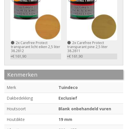
2x
Carefree Protect
2x
Carefree Protect
transparant licht eiken 2,5 liter
transparant pine 2,5 liter
38.2812
38.2811
+€ 161,90
+€ 161,90
Kenmerken
Merk
Tuindeco
Dakbedekking
Exclusief
Houtsoort
Blank onbehandeld vuren
Houtdikte
19 mm