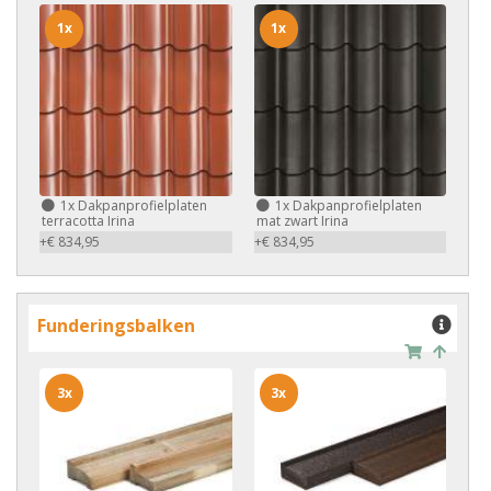
1x
1x
1x
Dakpanprofielplaten
1x
Dakpanprofielplaten
terracotta Irina
mat zwart Irina
+€ 834,95
+€ 834,95
Funderingsbalken
3x
3x