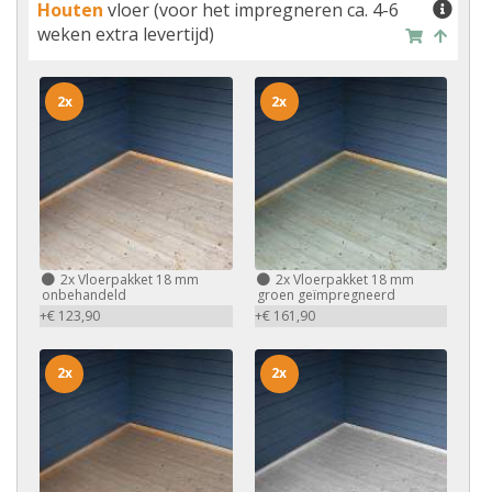
Houten
vloer (voor het impregneren ca. 4-6
weken extra levertijd)
2x
2x
2x
Vloerpakket 18 mm
2x
Vloerpakket 18 mm
onbehandeld
groen geïmpregneerd
+€ 123,90
+€ 161,90
2x
2x