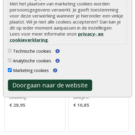
€ 5,55
€ 6,55
Met het plaatsen van marketing cookies worden
persoonsgegevens verwerkt. Je geeft toestemming
voor deze verwerking wanneer je hieronder een vinkje
plaatst. Wil je niet alle cookies accepteren? Dan kan je
dit op ieder moment aanpassen in de instellingen.
Lees voor meer informatie onze
privacy- en
cookieverklaring
.
Technische cookies
Analytische cookies
Tuinhek recht
Tuinpaal geïmpregneerd
geïmpregneerd 100 x 180
vuren 7 x 7 cm
Marketing cookies
cm
Doorgaan naar de website
Tuinhek recht geïmpregneerd
De Tuinpaal Geïmpregneerd
100 x 180 cm wordt na
Vuren 7 x 7 cm biedt een
bestelling..
stevige b..
€ 28,95
€ 10,85