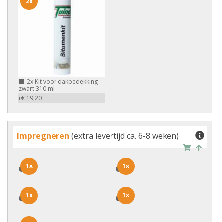
2x
2x
Kit voor dakbedekking
zwart 310 ml
+€ 19,20
Impregneren
(extra levertijd ca. 6-8 weken)
1x
1x
1x
1x
1x
1x
1x
1x