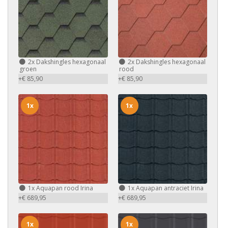
2x
Dakshingles hexagonaal
2x
Dakshingles hexagonaal
groen
rood
+€ 85,90
+€ 85,90
1x
1x
1x
Aquapan rood Irina
1x
Aquapan antraciet Irina
+€ 689,95
+€ 689,95
1x
1x