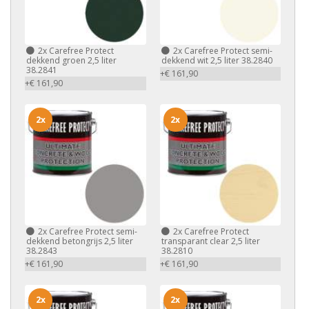
2x
Carefree Protect
2x
Carefree Protect semi-
dekkend groen 2,5 liter
dekkend wit 2,5 liter 38.2840
38.2841
+€ 161,90
+€ 161,90
2x
2x
2x
Carefree Protect semi-
2x
Carefree Protect
dekkend betongrijs 2,5 liter
transparant clear 2,5 liter
38.2843
38.2810
+€ 161,90
+€ 161,90
2x
2x