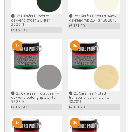
2x
Carefree Protect
2x
Carefree Protect semi-
dekkend groen 2,5 liter
dekkend wit 2,5 liter 38.2840
38.2841
+€ 161,90
+€ 161,90
2x
2x
2x
Carefree Protect semi-
2x
Carefree Protect
dekkend betongrijs 2,5 liter
transparant clear 2,5 liter
38.2843
38.2810
+€ 161,90
+€ 161,90
2x
2x