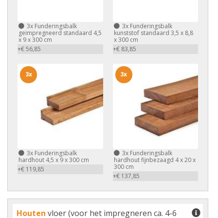
3x
Funderingsbalk
3x
Funderingsbalk
geïmpregneerd standaard 4,5
kunststof standaard 3,5 x 8,8
x 9 x 300 cm
x 300 cm
+€ 56,85
+€ 83,85
3x
3x
3x
Funderingsbalk
3x
Funderingsbalk
hardhout 4,5 x 9 x 300 cm
hardhout fijnbezaagd 4 x 20 x
300 cm
+€ 119,85
+€ 137,85
Houten
vloer (voor het impregneren ca. 4-6