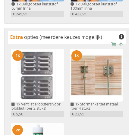
1x
Dakgootset kunststof
1x
Dakgootset kunststof
65mm Irina
100mm Irina
+€ 245,95
+€ 422,95
Extra
opties (meerdere keuzes mogelijk)
1x
1x
1x
Ventilatieroosters voor
1x
Stormankerset metaal
blokhut (per 2 stuks)
(per 4 stuks)
+€ 5,50
+€ 23,95
2x