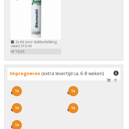
2x
Kit voor dakbedekking
zwart 310 ml
+€ 19,20
Impregneren
(extra levertijd ca. 6-8 weken)
1x
1x
1x
1x
1x
1x
1x
1x
1x
1x