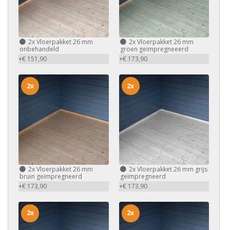
2x
Vloerpakket 26 mm
2x
Vloerpakket 26 mm
onbehandeld
groen geïmpregneeerd
+€ 151,90
+€ 173,90
2x
2x
2x
Vloerpakket 26 mm
2x
Vloerpakket 26 mm grijs
bruin geïmpregneerd
geïmpregneerd
+€ 173,90
+€ 173,90
2x
2x