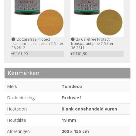
2x
Carefree Protect
2x
Carefree Protect
transparant licht eiken 2,5 liter
transparant pine 2,5 liter
38.2812
38.2811
+€ 161,90
+€ 161,90
Kenmerken
Merk
Tuindeco
Dakbedekking
Exclusief
Houtsoort
Blank onbehandeld vuren
Houtdikte
19 mm
Afmetingen
200 x 155 cm