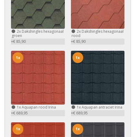
2x
Dakshingles hexagonaal
2x
Dakshingles hexagonaal
groen
rood
+€ 85,90
+€ 85,90
1x
1x
1x
Aquapan rood Irina
1x
Aquapan antraciet Irina
+€ 689,95
+€ 689,95
1x
1x