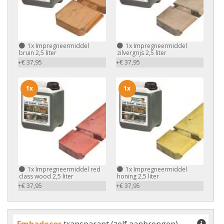
1x
Impregneermiddel
1x
Impregneermiddel
bruin 2,5 liter
zilvergrijs 2,5 liter
+€ 37,95
+€ 37,95
1x
1x
1x
Impregneermiddel red
1x
Impregneermiddel
class wood 2,5 liter
honing 2,5 liter
+€ 37,95
+€ 37,95