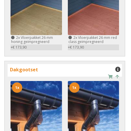
2x
Vloerpakket 26 mm
2x
Vloerpakket 26 mm red
honing geïmpregneerd
class geïmpregneerd
+€ 173,90
+€ 173,90
Dakgootset
1x
1x