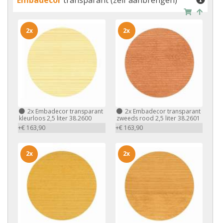
Embadecor
transparant (zelf aanbrengen)
2x
2x
2x
Embadecor transparant
2x
Embadecor transparant
kleurloos 2,5 liter 38.2600
zweeds rood 2,5 liter 38.2601
+€ 163,90
+€ 163,90
2x
2x