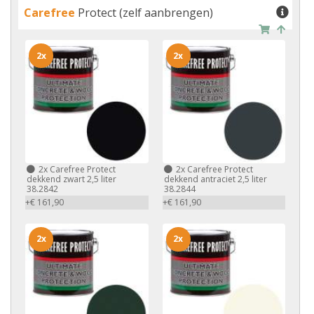
Carefree
Protect (zelf aanbrengen)
2x
2x
2x
Carefree Protect
2x
Carefree Protect
dekkend zwart 2,5 liter
dekkend antraciet 2,5 liter
38.2842
38.2844
+€ 161,90
+€ 161,90
2x
2x