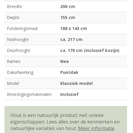
Breedte
200 cm
Diepte
155 cm
Funderingsmaat
188 x 143 cm
Nokhoogte
ca. 217 cm
Deurhoogte
ca. 170 cm (inclusief kozijn)
Ramen
Nee
Dakafwerking
Puntdak
Model
Klassiek model
Bevestigingsmaterialen
Inclusief
Hout is een natuurlijk product met unieke
eigenschappen. Lees alles over de kenmerken en
natuurlijke variaties van hout.
Meer informatie