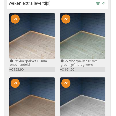
weken extra levertijd)
2x
2x
2x
Vloerpakket 18 mm
2x
Vloerpakket 18 mm
onbehandeld
groen geïmpregneerd
+€ 123,90
+€ 161,90
2x
2x