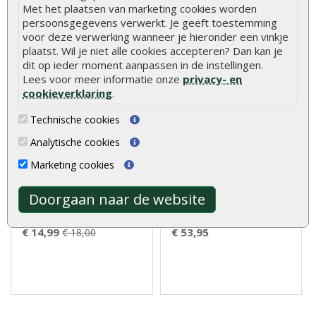
Met het plaatsen van marketing cookies worden
persoonsgegevens verwerkt. Je geeft toestemming
voor deze verwerking wanneer je hieronder een vinkje
plaatst. Wil je niet alle cookies accepteren? Dan kan je
dit op ieder moment aanpassen in de instellingen.
Lees voor meer informatie onze
privacy- en
cookieverklaring
.
Technische cookies
Hardhouten tuinpaal
Tuinpaal geïmpregneerd
Analytische cookies
azobé 6 x 6 x 275 cm
grenen 12 x 12 cm
fijnbezaagd
Marketing cookies
De Hardhouten Paal Azobé 6
De Houten Palen
Doorgaan naar de website
x 6 x 275 cm Fijnbezaagd is
Geïmpregneerd Grenen 12 x
perfe..
12 cm zijn ideaal ..
€ 14,99
€ 53,95
€ 18,00