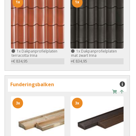
1x
1x
1x
Dakpanprofielplaten
1x
Dakpanprofielplaten
terracotta Irina
mat zwart Irina
+€ 834,95
+€ 834,95
Funderingsbalken
3x
3x