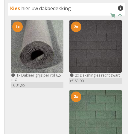
Kies
hier uw dakbedekking
1x
2x
1x
Dakleer grijs per rol 6,5
2x
Dakshingles recht zwart
m2
+€ 63,90
+€ 31,95
2x