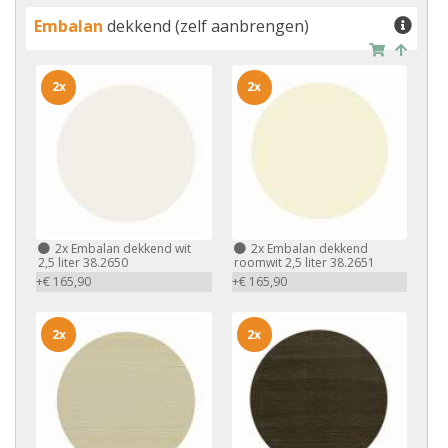
Embalan
dekkend (zelf aanbrengen)
2x
2x
2x
Embalan dekkend wit
2x
Embalan dekkend
2,5 liter 38.2650
roomwit 2,5 liter 38.2651
+€ 165,90
+€ 165,90
2x
2x