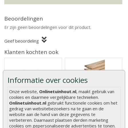
Beoordelingen
Er zijn geen beoordelingen voor dit product.
Geef beoordeling
Klanten kochten ook
Informatie over cookies
Tuinhek recht
Schuttingplank
geïmpregneerd 60 x 180
aanbieding grenen
Onze website,
Onlinetuinhout.nl
, maakt gebruik van
cm
geïmpregneerd 1,6 x 14 x
cookies en daarmee vergelijkbare technieken.
240 cm
Onlinetuinhout.nl
gebruikt functionele cookies om het
gedrag van websitebezoekers na te gaan en de
Tuinhek recht geïmpregneerd
Schuttingplank aanbieding
60 x 180 cm, een laag
grenen geïmpregneerd 1,6 x
website aan de hand van deze gegevens te
hekwerk vo..
14 x 24..
verbeteren. Daarnaast plaatsen derden marketing
€ 18,95
€ 4,10
€ 4,95
cookies om gepersonaliseerde advertenties te tonen.