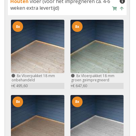
Houten
vloer (voor het impregneren ca. 4-6
weken extra levertijd)
8x
8x
8x
Vloerpakket 18 mm
8x
Vloerpakket 18 mm
onbehandeld
groen geïmpregneerd
+€ 495,60
+€ 647,60
8x
8x