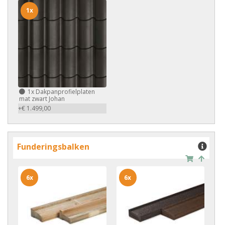
1x
1x
Dakpanprofielplaten
mat zwart Johan
+€ 1.499,00
Funderingsbalken
6x
6x