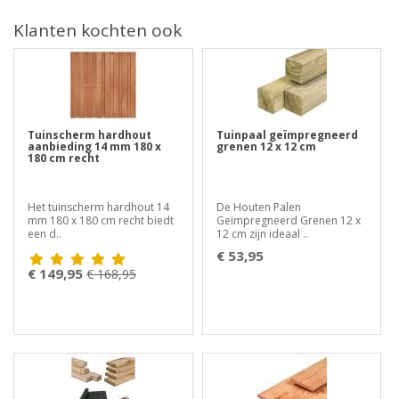
Klanten kochten ook
Tuinscherm hardhout
Tuinpaal geïmpregneerd
aanbieding 14 mm 180 x
grenen 12 x 12 cm
180 cm recht
Het tuinscherm hardhout 14
De Houten Palen
mm 180 x 180 cm recht biedt
Geïmpregneerd Grenen 12 x
een d..
12 cm zijn ideaal ..
€ 53,95
€ 149,95
€ 168,95