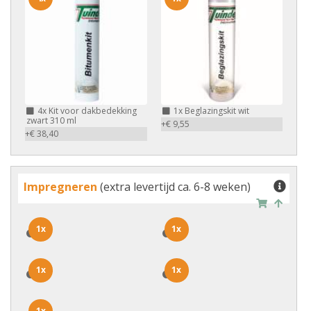
4x
Kit voor dakbedekking
1x
Beglazingskit wit
zwart 310 ml
+€ 9,55
+€ 38,40
Impregneren
(extra levertijd ca. 6-8 weken)
1x
1x
1x
1x
1x
1x
1x
1x
1x