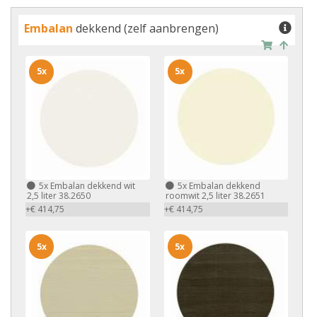
Embalan
dekkend (zelf aanbrengen)
5x
5x
5x
Embalan dekkend wit
5x
Embalan dekkend
2,5 liter 38.2650
roomwit 2,5 liter 38.2651
+€ 414,75
+€ 414,75
5x
5x