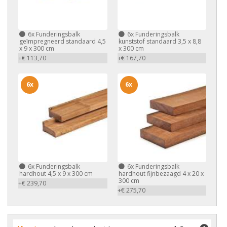
6x
Funderingsbalk
6x
Funderingsbalk
geïmpregneerd standaard 4,5
kunststof standaard 3,5 x 8,8
x 9 x 300 cm
x 300 cm
+€ 113,70
+€ 167,70
6x
6x
6x
Funderingsbalk
6x
Funderingsbalk
hardhout 4,5 x 9 x 300 cm
hardhout fijnbezaagd 4 x 20 x
300 cm
+€ 239,70
+€ 275,70