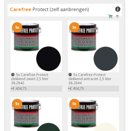
Carefree
Protect (zelf aanbrengen)
5x
5x
5x
Carefree Protect
5x
Carefree Protect
dekkend zwart 2,5 liter
dekkend antraciet 2,5 liter
38.2842
38.2844
+€ 404,75
+€ 404,75
5x
5x