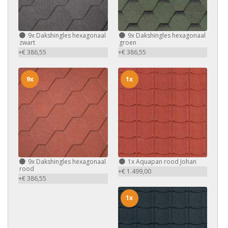
9x
Dakshingles hexagonaal
9x
Dakshingles hexagonaal
zwart
groen
+€ 386,55
+€ 386,55
9x
1x
9x
Dakshingles hexagonaal
1x
Aquapan rood Johan
rood
+€ 1.499,00
+€ 386,55
1x