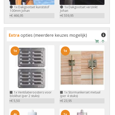
1x
Dakgootset kunststof
1x
Dakgootset verzinkt
100mm Johan
Johan
+€ 466,95
+€ 559,95
Extra
opties (meerdere keuzes mogelijk)
1x
1x
1x
Ventilatieroosters voor
1x
Stormankerset metaal
blokhut (per 2 stuks)
(per 4 stuks)
+€ 5,50
+€ 23,95
4x
1x