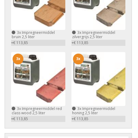
3x
Impregneermiddel
3x
Impregneermiddel
bruin 2,5 liter
zilvergrijs 2,5 liter
+€ 113,85
+€ 113,85
3x
3x
3x
Impregneermiddel red
3x
Impregneermiddel
class wood 2,5 liter
honing 2,5 liter
+€ 113,85
+€ 113,85