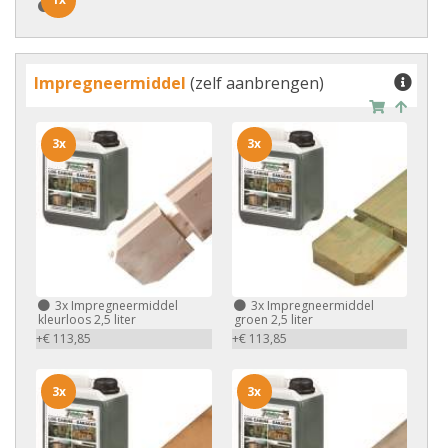
1x
Impregneermiddel
(zelf aanbrengen)
3x
3x
3x
Impregneermiddel
3x
Impregneermiddel
kleurloos 2,5 liter
groen 2,5 liter
+€ 113,85
+€ 113,85
3x
3x