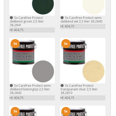
5x
Carefree Protect
5x
Carefree Protect semi-
dekkend groen 2,5 liter
dekkend wit 2,5 liter 38.2840
38.2841
+€ 404,75
+€ 404,75
5x
5x
5x
Carefree Protect semi-
5x
Carefree Protect
dekkend betongrijs 2,5 liter
transparant clear 2,5 liter
38.2843
38.2810
+€ 404,75
+€ 404,75
5x
5x