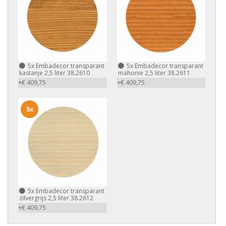
5x
Embadecor transparant
5x
Embadecor transparant
kastanje 2,5 liter 38.2610
mahonie 2,5 liter 38.2611
+€ 409,75
+€ 409,75
5x
5x
Embadecor transparant
zilvergrijs 2,5 liter 38.2612
+€ 409,75