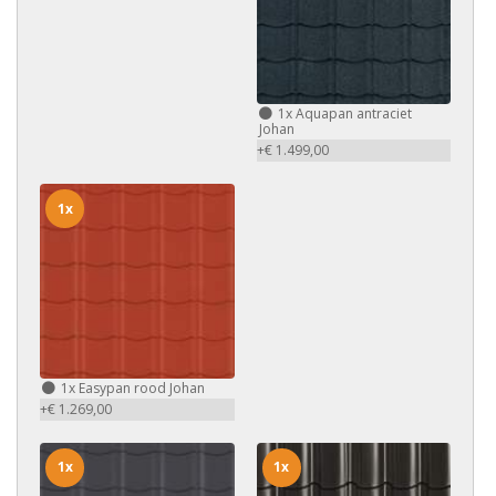
1x
Aquapan antraciet
Johan
+€ 1.499,00
1x
1x
Easypan rood Johan
+€ 1.269,00
1x
1x