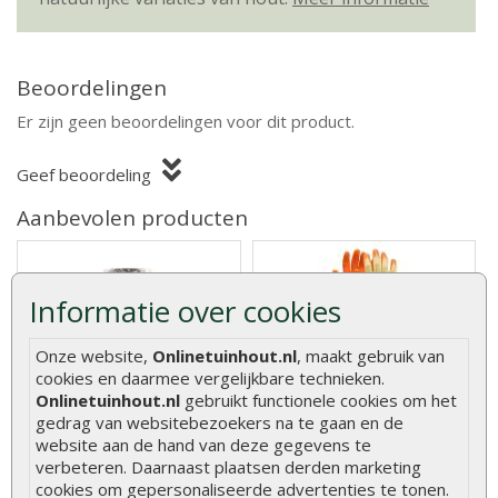
Beoordelingen
Er zijn geen beoordelingen voor dit product.
Geef beoordeling
Aanbevolen producten
Informatie over cookies
Asfaltnagels verzonken 3
Werkhandschoenen Oxxa
Onze website,
Onlinetuinhout.nl
, maakt gebruik van
x 15 mm (per zak)
builder oranje-geel
cookies en daarmee vergelijkbare technieken.
Onlinetuinhout.nl
gebruikt functionele cookies om het
gedrag van websitebezoekers na te gaan en de
Asfaltnagels kunt u gebruiken
Stevige handschoenen met
website aan de hand van deze gegevens te
voor het vastzetten van
extra grip. Ideaal bij het
verbeteren. Daarnaast plaatsen derden marketing
daklee..
verwerke..
cookies om gepersonaliseerde advertenties te tonen.