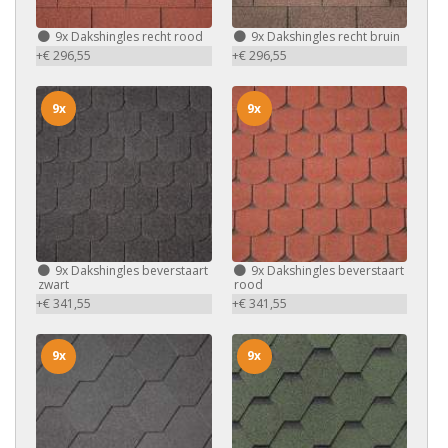
9x
Dakshingles recht rood
9x
Dakshingles recht bruin
+€ 296,55
+€ 296,55
9x
9x
9x
Dakshingles beverstaart
9x
Dakshingles beverstaart
zwart
rood
+€ 341,55
+€ 341,55
9x
9x