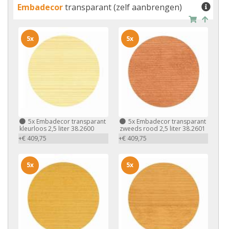
Embadecor
transparant (zelf aanbrengen)
5x
5x
5x
Embadecor transparant
5x
Embadecor transparant
kleurloos 2,5 liter 38.2600
zweeds rood 2,5 liter 38.2601
+€ 409,75
+€ 409,75
5x
5x