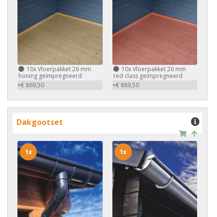
10x
Vloerpakket 26 mm
10x
Vloerpakket 26 mm
honing geïmpregneerd
red class geïmpregneerd
+€ 869,50
+€ 869,50
Dakgootset
1x
1x