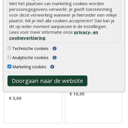
€ 2,10
€ 2,50
Met het plaatsen van marketing cookies worden
persoonsgegevens verwerkt. Je geeft toestemming
voor deze verwerking wanneer je hieronder een vinkje
plaatst. Wil je niet alle cookies accepteren? Dan kan je
dit op ieder moment aanpassen in de instellingen.
Lees voor meer informatie onze
privacy- en
cookieverklaring
.
Technische cookies
Analytische cookies
Vlonderpaal hardhout 6 x
Tuinhuisset klein
6 x 50 cm
Marketing cookies
Doorgaan naar de website
Vlonderpaal hardhout 6 x 6 x
Tuinhuisset klein bestaat uit
50 cm worden, zoals de
800 dakplankspijkers 2..
naam al ..
€ 10,95
€ 3,00