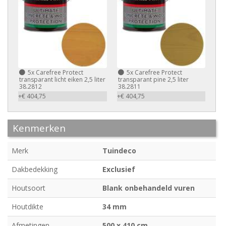
5x
Carefree Protect
5x
Carefree Protect
transparant licht eiken 2,5 liter
transparant pine 2,5 liter
38.2812
38.2811
+€ 404,75
+€ 404,75
Kenmerken
Merk
Tuindeco
Dakbedekking
Exclusief
Houtsoort
Blank onbehandeld vuren
Houtdikte
34 mm
Afmetingen
500 x 410 cm