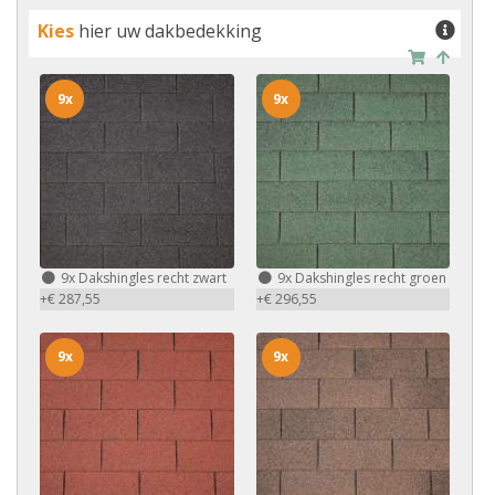
Kies
hier uw dakbedekking
9x
9x
9x
Dakshingles recht zwart
9x
Dakshingles recht groen
+€ 287,55
+€ 296,55
9x
9x