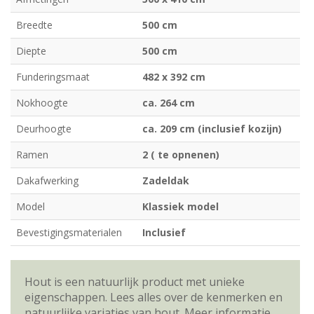
Breedte
500 cm
Diepte
500 cm
Funderingsmaat
482 x 392 cm
Nokhoogte
ca. 264 cm
Deurhoogte
ca. 209 cm (inclusief kozijn)
Ramen
2 ( te opnenen)
Dakafwerking
Zadeldak
Model
Klassiek model
Bevestigingsmaterialen
Inclusief
Hout is een natuurlijk product met unieke
eigenschappen. Lees alles over de kenmerken en
natuurlijke variaties van hout.
Meer informatie