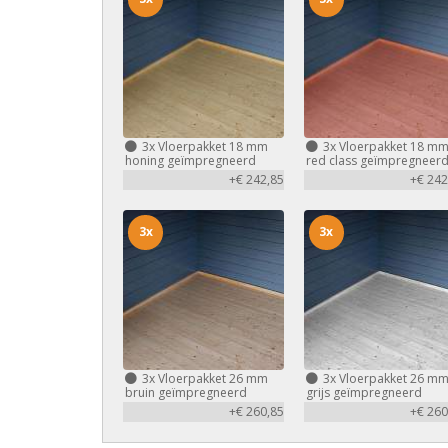
3x
Vloerpakket 18 mm
3x
Vloerpakket 18 m
honing geïmpregneerd
red class geïmpregneer
+€ 242,85
+€ 242
3x
3x
3x
Vloerpakket 26 mm
3x
Vloerpakket 26 m
bruin geïmpregneerd
grijs geïmpregneerd
+€ 260,85
+€ 260