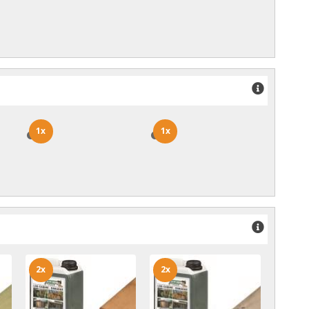
1x
1x
1x
1x
2x
2x