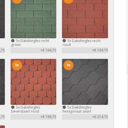
5x
Dakshingles recht
5x
Dakshingles recht
groen
rood
,75
+€ 164,75
+€ 164,75
5x
5x
5x
Dakshingles
5x
Dakshingles
beverstaart rood
hexagonaal zwart
,75
+€ 189,75
+€ 214,75