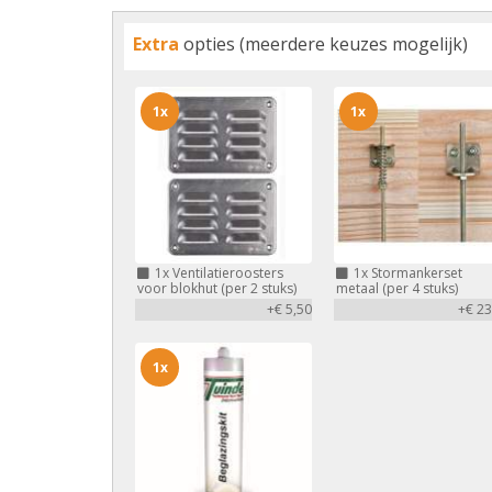
Extra
opties (meerdere keuzes mogelijk)
1x
1x
1x
Ventilatieroosters
1x
Stormankerset
voor blokhut (per 2 stuks)
metaal (per 4 stuks)
+€ 5,50
+€ 23
1x