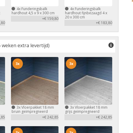
4x
Funderingsbalk
4x
Funderingsbalk
x
hardhout 4,5 x 9 x 300 cm
hardhout fijnbezaagd 4 x
20 x 300 cm
+€ 159,80
,80
+€ 183,80
 weken extra levertijd)
3x
3x
m
3x
Vloerpakket 18 mm
3x
Vloerpakket 18 mm
bruin geïmpregneerd
grijs geïmpregneerd
,85
+€ 242,85
+€ 242,85
3x
3x