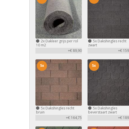
2x
Dakleer grijs per rol
5x
Dakshingles recht
10 m2
zwart
+€ 89,90
+€ 159
5x
5x
5x
Dakshingles recht
5x
Dakshingles
bruin
beverstaart zwart
+€ 164,75
+€ 189