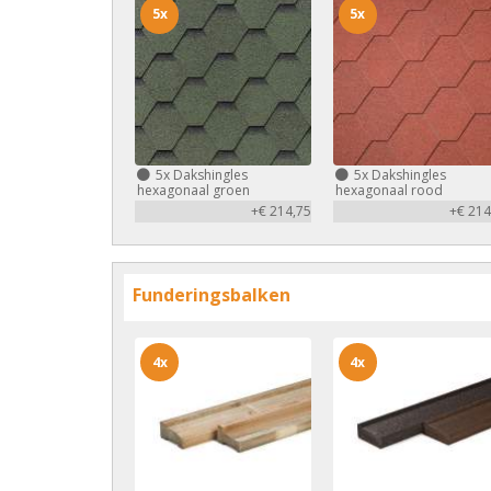
5x
5x
5x
Dakshingles
5x
Dakshingles
hexagonaal groen
hexagonaal rood
+€ 214,75
+€ 214
Funderingsbalken
4x
4x