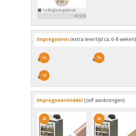
1x
Beglazingskit wit
+€ 9,55
Impregneren
(extra levertijd ca. 6-8 weken)
1x
1x
1x
1x
1x
1x
Impregneermiddel
(zelf aanbrengen)
2x
2x