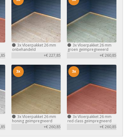
m
3x
Vloerpakket 26 mm
3x
Vloerpakket 26 mm
d
onbehandeld
groen geïmpregneeerd
,85
+€ 227,85
+€ 260,85
3x
3x
m
3x
Vloerpakket 26 mm
3x
Vloerpakket 26 mm
honing geïmpregneerd
red class geïmpregneerd
,85
+€ 260,85
+€ 260,85