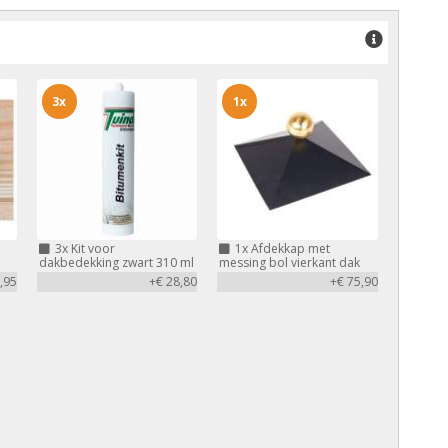
3x
1x
3x
Kit voor
1x
Afdekkap met
dakbedekking zwart 310 ml
messing bol vierkant dak
,95
+€ 28,80
+€ 75,90