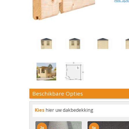
Beschikbare Opties
Kies
hier uw dakbedekking
2x
5x