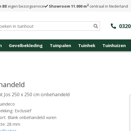
2
n BE
eigen bezorgservice
Showroom 11.000 m
centraal in Nederland
0320
n
Gevelbekleding
Tuinpalen
Tuinhek
Tuinhuizen
ehandeld
t Jos 250 x 250 cm onbehandeld
uindeco
kking: Exclusief
rt: Blank onbehandeld vuren
kte: 28 mm
cificaties