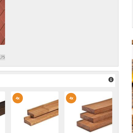
,75
4x
4x