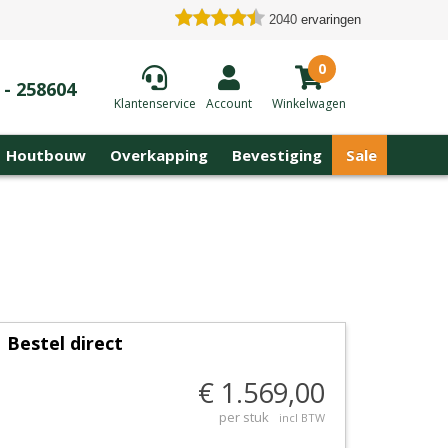
2040
ervaringen
0
 - 258604
Klantenservice
Account
Winkelwagen
Houtbouw
Overkapping
Bevestiging
Sale
Bestel direct
€ 1.569,00
per stuk
incl BTW