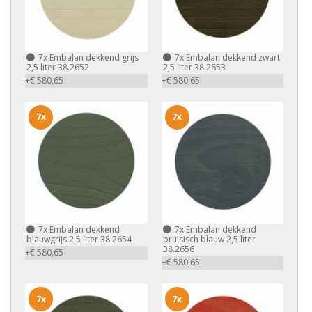
7x
Embalan dekkend grijs
7x
Embalan dekkend zwart
2,5 liter 38.2652
2,5 liter 38.2653
+€ 580,65
+€ 580,65
7x
7x
7x
Embalan dekkend
7x
Embalan dekkend
blauwgrijs 2,5 liter 38.2654
pruisisch blauw 2,5 liter
38.2656
+€ 580,65
+€ 580,65
7x
7x