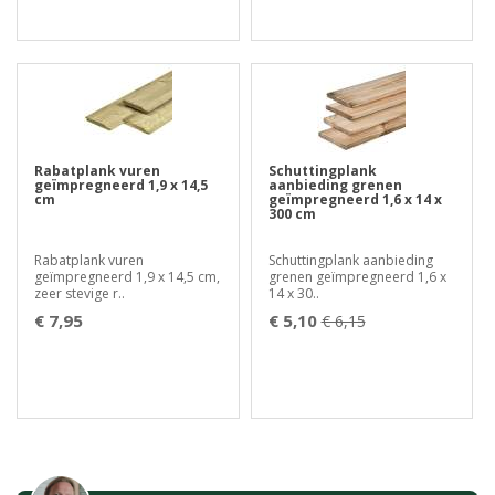
Rabatplank vuren
Schuttingplank
geïmpregneerd 1,9 x 14,5
aanbieding grenen
cm
geïmpregneerd 1,6 x 14 x
300 cm
Rabatplank vuren
Schuttingplank aanbieding
geïmpregneerd 1,9 x 14,5 cm,
grenen geïmpregneerd 1,6 x
zeer stevige r..
14 x 30..
€ 7,95
€ 5,10
€ 6,15