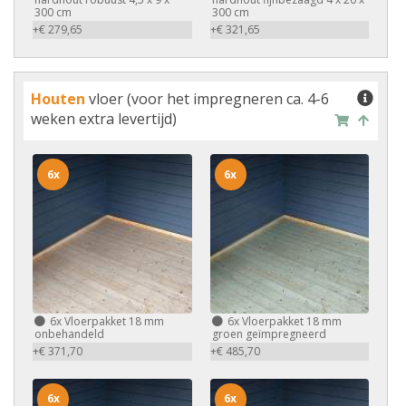
300 cm
300 cm
+€ 279,65
+€ 321,65
Houten
vloer (voor het impregneren ca. 4-6
weken extra levertijd)
6x
6x
6x
Vloerpakket 18 mm
6x
Vloerpakket 18 mm
onbehandeld
groen geïmpregneerd
+€ 371,70
+€ 485,70
6x
6x