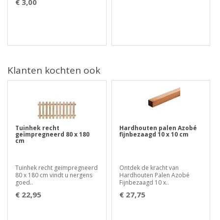
€ 3,00
Klanten kochten ook
Tuinhek recht
Hardhouten palen Azobé
geïmpregneerd 80 x 180
fijnbezaagd 10 x 10 cm
cm
Tuinhek recht geïmpregneerd
Ontdek de kracht van
80 x 180 cm vindt u nergens
Hardhouten Palen Azobé
goed..
Fijnbezaagd 10 x..
€ 22,95
€ 27,75