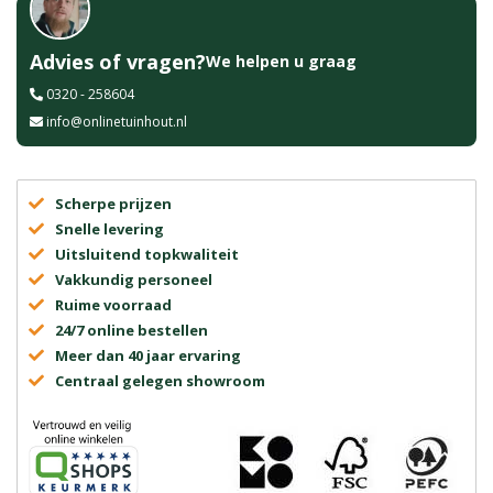
Advies of vragen?
We helpen u graag
0320 - 258604
info@onlinetuinhout.nl
Scherpe prijzen
Snelle levering
Uitsluitend topkwaliteit
Vakkundig personeel
Ruime voorraad
24/7 online bestellen
Meer dan 40 jaar ervaring
Centraal gelegen showroom