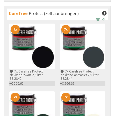
Carefree
Protect (zelf aanbrengen)
7x
7x
7x
Carefree Protect
7x
Carefree Protect
dekkend zwart 2,5 liter
dekkend antraciet 2,5 liter
38.2842
38.2844
+€ 566,65
+€ 566,65
7x
7x