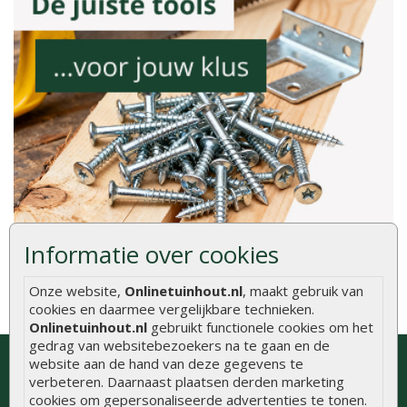
Informatie over cookies
Onze website,
Onlinetuinhout.nl
, maakt gebruik van
cookies en daarmee vergelijkbare technieken.
Onlinetuinhout.nl
gebruikt functionele cookies om het
gedrag van websitebezoekers na te gaan en de
Bezoek onze showroom of neem
website aan de hand van deze gegevens te
contact op voor gratis advies
verbeteren. Daarnaast plaatsen derden marketing
cookies om gepersonaliseerde advertenties te tonen.