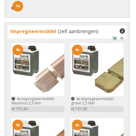
1x
1x
Impregneermiddel
(zelf aanbrengen)
4x
4x
4x
Impregneermiddel
4x
Impregneermiddel
kleurloos 2,5 liter
groen 2,5 liter
+€ 151,80
+€ 151,80
4x
4x