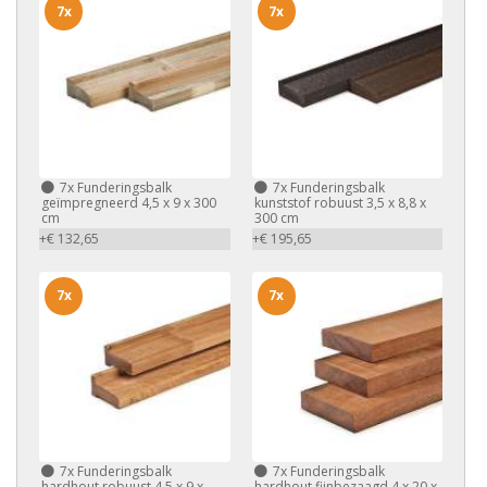
7x
7x
7x
Funderingsbalk
7x
Funderingsbalk
geïmpregneerd 4,5 x 9 x 300
kunststof robuust 3,5 x 8,8 x
cm
300 cm
+€ 132,65
+€ 195,65
7x
7x
7x
Funderingsbalk
7x
Funderingsbalk
hardhout robuust 4,5 x 9 x
hardhout fijnbezaagd 4 x 20 x