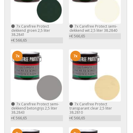
7x
Carefree Protect
7x
Carefree Protect semi-
dekkend groen 2,5 liter
dekkend wit 2,5 liter 38.2840
38.2841
+€ 566,65
+€ 566,65
7x
7x
7x
Carefree Protect semi-
7x
Carefree Protect
dekkend betongrijs 2,5 liter
transparant clear 2,5 liter
38.2843
38.2810
+€ 566,65
+€ 566,65