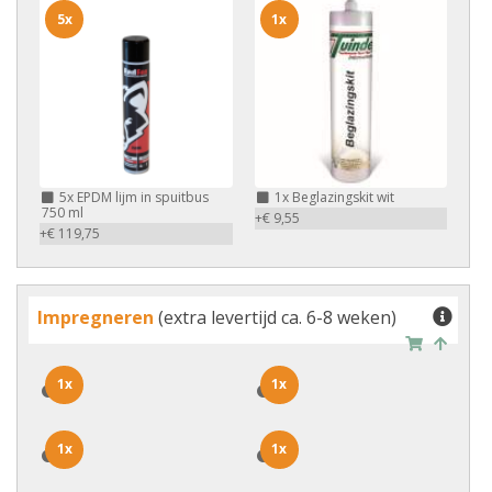
5x
1x
5x
EPDM lijm in spuitbus
1x
Beglazingskit wit
750 ml
+€ 9,55
+€ 119,75
Impregneren
(extra levertijd ca. 6-8 weken)
1x
1x
1x
1x
1x
1x
1x
1x