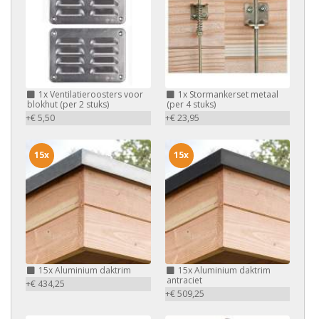
1x
Ventilatieroosters voor
1x
Stormankerset metaal
blokhut (per 2 stuks)
(per 4 stuks)
+€ 5,50
+€ 23,95
15x
15x
15x
Aluminium daktrim
15x
Aluminium daktrim
antraciet
+€ 434,25
+€ 509,25