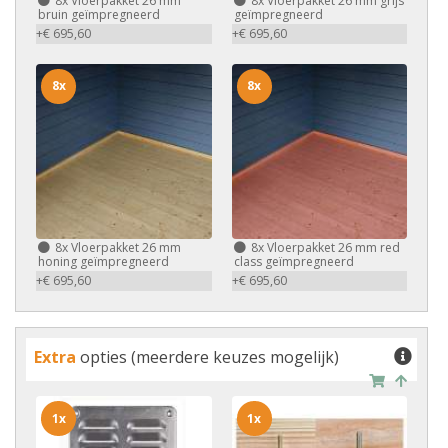
8x
Vloerpakket 26 mm
8x
Vloerpakket 26 mm grijs
bruin geïmpregneerd
geïmpregneerd
+€ 695,60
+€ 695,60
8x
8x
8x
Vloerpakket 26 mm
8x
Vloerpakket 26 mm red
honing geïmpregneerd
class geïmpregneerd
+€ 695,60
+€ 695,60
Extra
opties (meerdere keuzes mogelijk)
1x
1x