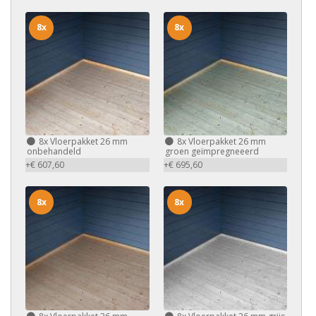
8x
8x
8x
Vloerpakket 26 mm
8x
Vloerpakket 26 mm
onbehandeld
groen geïmpregneeerd
+€ 607,60
+€ 695,60
8x
8x