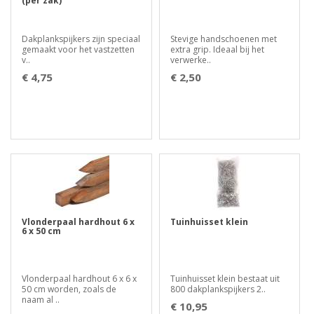
(per zak)
Dakplankspijkers zijn speciaal
Stevige handschoenen met
gemaakt voor het vastzetten
extra grip. Ideaal bij het
v..
verwerke..
€ 4,75
€ 2,50
Vlonderpaal hardhout 6 x
Tuinhuisset klein
6 x 50 cm
Vlonderpaal hardhout 6 x 6 x
Tuinhuisset klein bestaat uit
50 cm worden, zoals de
800 dakplankspijkers 2..
naam al ..
€ 10,95