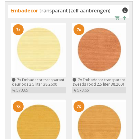
Embadecor
transparant (zelf aanbrengen)
7x
7x
7x
Embadecor transparant
7x
Embadecor transparant
kleurloos 2,5 liter 38.2600
zweeds rood 2,5 liter 38.2601
+€ 573,65
+€ 573,65
7x
7x