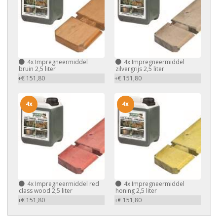
4x
Impregneermiddel
4x
Impregneermiddel
bruin 2,5 liter
zilvergrijs 2,5 liter
+€ 151,80
+€ 151,80
4x
4x
4x
Impregneermiddel red
4x
Impregneermiddel
class wood 2,5 liter
honing 2,5 liter
+€ 151,80
+€ 151,80