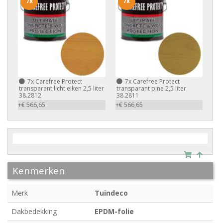
7x
7x
7x
Carefree Protect
7x
Carefree Protect
transparant licht eiken 2,5 liter
transparant pine 2,5 liter
38.2812
38.2811
+€ 566,65
+€ 566,65
Kenmerken
Merk
Tuindeco
Dakbedekking
EPDM-folie