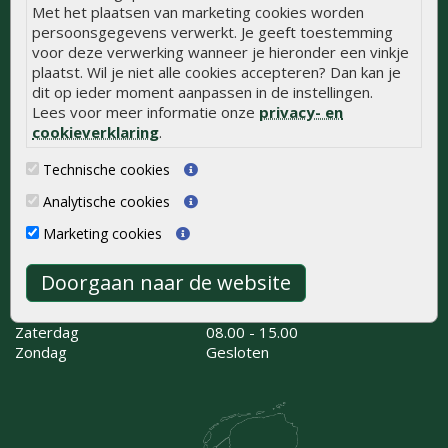
Met het plaatsen van marketing cookies worden
Onlinetuinhout.nl
persoonsgegevens verwerkt. Je geeft toestemming
Kaapstanderweg 41
voor deze verwerking wanneer je hieronder een vinkje
8243 RB Lelystad
plaatst. Wil je niet alle cookies accepteren? Dan kan je
0320 - 258 604
dit op ieder moment aanpassen in de instellingen.
info@onlinetuinhout.nl
Lees voor meer informatie onze
privacy- en
cookieverklaring
.
Routebeschrijving
Technische cookies
Analytische cookies
Openingstijden
Maandag
08:00 - 17:00
Marketing cookies
Dinsdag
08:00 - 17:00
Woensdag
08:00 - 17:00
Doorgaan naar de website
Donderdag
08:00 - 17:00
Vrijdag
08:00 - 17:00
Zaterdag
08.00 - 15.00
Zondag
Gesloten