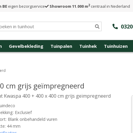
2
n BE
eigen bezorgservice
Showroom 11.000 m
centraal in Nederland
0320
n
Gevelbekleding
Tuinpalen
Tuinhek
Tuinhuizen
eerd
0 cm grijs geïmpregneerd
t Kwaspa 400 + 400 x 400 cm grijs geïmpregneerd
uindeco
kking: Exclusief
rt: Blank onbehandeld vuren
kte: 44 mm
cificaties