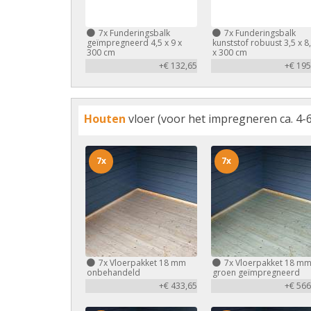
7x
Funderingsbalk
7x
Funderingsbalk
geïmpregneerd 4,5 x 9 x
kunststof robuust 3,5 x 8
300 cm
x 300 cm
+€ 132,65
+€ 195
Houten
vloer (voor het impregneren ca. 4-6
7x
7x
7x
Vloerpakket 18 mm
7x
Vloerpakket 18 m
onbehandeld
groen geïmpregneerd
+€ 433,65
+€ 566