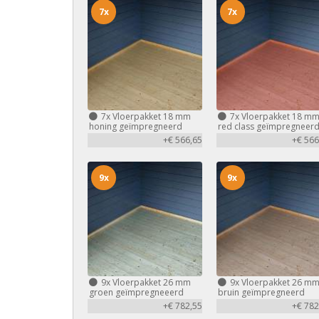
7x
7x
7x
Vloerpakket 18 mm
7x
Vloerpakket 18 m
honing geïmpregneerd
red class geïmpregneer
+€ 566,65
+€ 566
9x
9x
9x
Vloerpakket 26 mm
9x
Vloerpakket 26 m
groen geïmpregneeerd
bruin geïmpregneerd
+€ 782,55
+€ 782