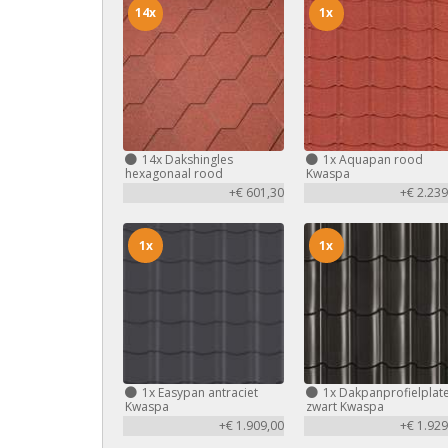
14x
1x
14x
Dakshingles
1x
Aquapan rood
hexagonaal rood
Kwaspa
+€ 601,30
+€ 2.239
1x
1x
1x
Easypan antraciet
1x
Dakpanprofielplat
Kwaspa
zwart Kwaspa
+€ 1.909,00
+€ 1.929