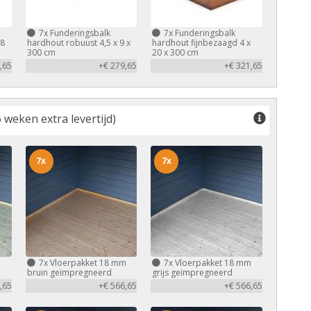
7x
Funderingsbalk
7x
Funderingsbalk
,8
hardhout robuust 4,5 x 9 x
hardhout fijnbezaagd 4 x
300 cm
20 x 300 cm
,65
+€ 279,65
+€ 321,65
 weken extra levertijd)
7x
7x
m
7x
Vloerpakket 18 mm
7x
Vloerpakket 18 mm
bruin geïmpregneerd
grijs geïmpregneerd
,65
+€ 566,65
+€ 566,65