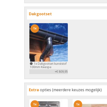
Dakgootset
1x
1x
Dakgootset kunststof
100mm Kwaspa
+€ 809,95
Extra
opties (meerdere keuzes mogelijk)
1x
1x