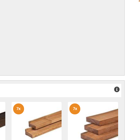
7x
7x