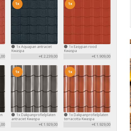
1x
1x
1x
Aquapan antraciet
1x
Easypan rood
Kwaspa
Kwaspa
,00
+€ 2.239,00
+€ 1.909,00
1x
1x
en
1x
Dakpanprofielplaten
1x
Dakpanprofielplaten
antraciet Kwaspa
terracotta Kwaspa
,00
+€ 1.929,00
+€ 1.929,00