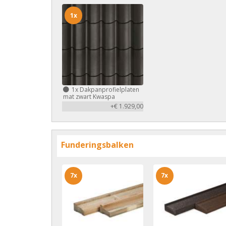
1x
1x
Dakpanprofielplaten
mat zwart Kwaspa
+€ 1.929,00
Funderingsbalken
7x
7x