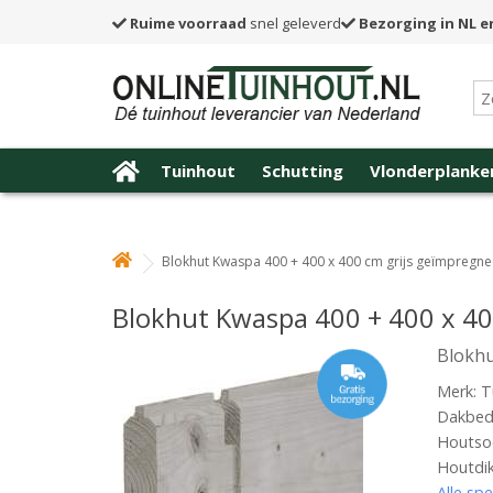
Ruime voorraad
snel geleverd
Bezorging in NL e
Tuinhout
Schutting
Vlonderplanke
Blokhut Kwaspa 400 + 400 x 400 cm grijs geïmpregn
Blokhut Kwaspa 400 + 400 x 40
Blokhu
Merk: T
Dakbede
Houtsoo
Houtdi
Alle spe