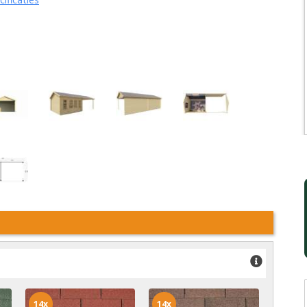
14x
14x