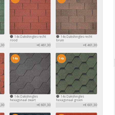
14x
Dakshingles recht
14x
Dakshingles recht
rood
bruin
,30
+€ 461,30
+€ 461,30
14x
14x
14x
Dakshingles
14x
Dakshingles
hexagonaal zwart
hexagonaal groen
,30
+€ 601,30
+€ 601,30