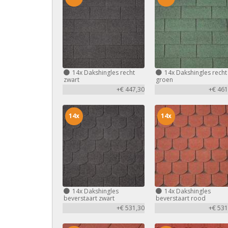
14x
Dakshingles recht
14x
Dakshingles recht
zwart
groen
+€ 447,30
+€ 461
14x
14x
14x
Dakshingles
14x
Dakshingles
beverstaart zwart
beverstaart rood
+€ 531,30
+€ 531