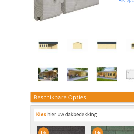
Beschikbare Opties
Kies
hier uw dakbedekking
14x
14x