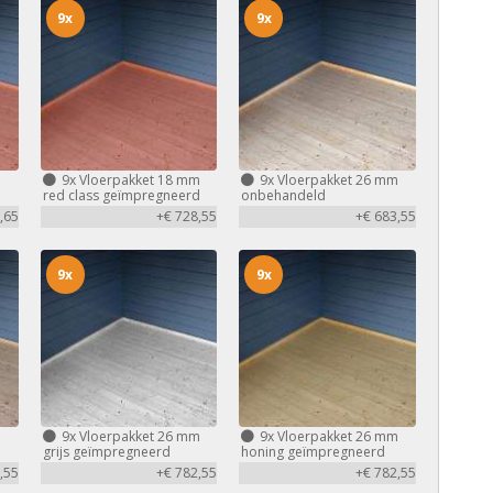
9x
9x
m
9x
Vloerpakket 18 mm
9x
Vloerpakket 26 mm
d
red class geïmpregneerd
onbehandeld
,65
+€ 728,55
+€ 683,55
9x
9x
m
9x
Vloerpakket 26 mm
9x
Vloerpakket 26 mm
grijs geïmpregneerd
honing geïmpregneerd
,55
+€ 782,55
+€ 782,55