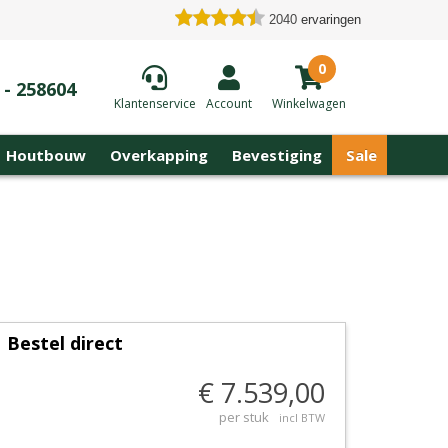
2040
ervaringen
0
 - 258604
Klantenservice
Account
Winkelwagen
Houtbouw
Overkapping
Bevestiging
Sale
Bestel direct
€ 7.539,00
per stuk
incl BTW