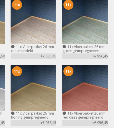
11x
11x
m
11x
Vloerpakket 26 mm
11x
Vloerpakket 26 mm
onbehandeld
groen geïmpregneeerd
,60
+€ 835,45
+€ 956,45
11x
11x
mm
11x
Vloerpakket 26 mm
11x
Vloerpakket 26 mm
honing geïmpregneerd
red class geïmpregneerd
,45
+€ 956,45
+€ 956,45