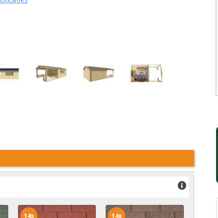
14x
14x