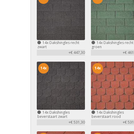
14x
Dakshingles recht
14x
Dakshingles recht
zwart
groen
+€ 447,30
+€ 461
14x
14x
14x
Dakshingles
14x
Dakshingles
beverstaart zwart
beverstaart rood
+€ 531,30
+€ 531