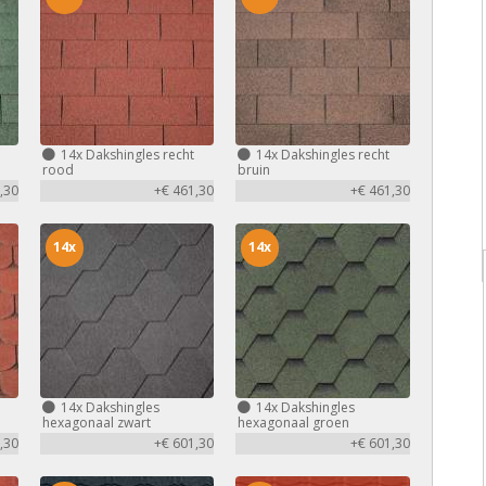
14x
Dakshingles recht
14x
Dakshingles recht
rood
bruin
,30
+€ 461,30
+€ 461,30
14x
14x
14x
Dakshingles
14x
Dakshingles
hexagonaal zwart
hexagonaal groen
,30
+€ 601,30
+€ 601,30