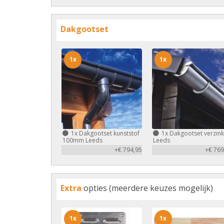
Dakgootset
1x
1x
1x
Dakgootset kunststof
1x
Dakgootset verzink
100mm Leeds
Leeds
+€ 794,95
+€ 769
Extra
opties (meerdere keuzes mogelijk)
1x
1x