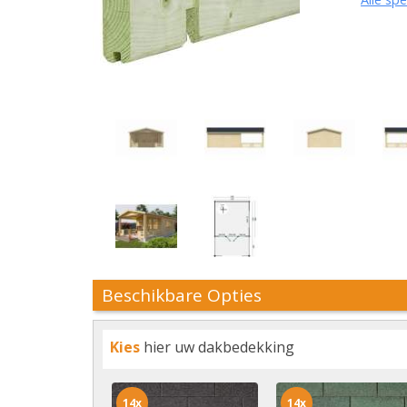
Beschikbare Opties
Kies
hier uw dakbedekking
14x
14x