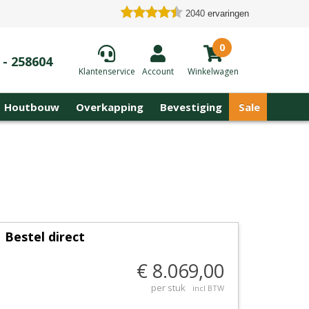
2040
ervaringen
0
 - 258604
Klantenservice
Account
Winkelwagen
Houtbouw
Overkapping
Bevestiging
Sale
Bestel direct
€ 8.069,00
per stuk
incl BTW