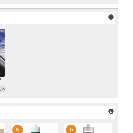
t
,95
5x
1x