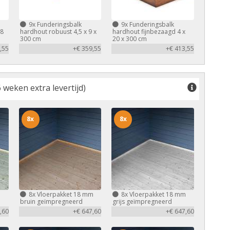
9x
Funderingsbalk
9x
Funderingsbalk
,8
hardhout robuust 4,5 x 9 x
hardhout fijnbezaagd 4 x
300 cm
20 x 300 cm
,55
+€ 359,55
+€ 413,55
 weken extra levertijd)
8x
8x
m
8x
Vloerpakket 18 mm
8x
Vloerpakket 18 mm
bruin geïmpregneerd
grijs geïmpregneerd
,60
+€ 647,60
+€ 647,60