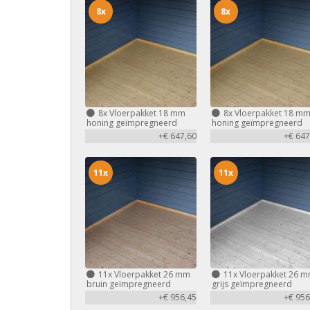
8x
8x
8x
Vloerpakket 18 mm
8x
Vloerpakket 18 m
honing geïmpregneerd
honing geïmpregneerd
+€ 647,60
+€ 647
11x
11x
11x
Vloerpakket 26 mm
11x
Vloerpakket 26 
bruin geïmpregneerd
grijs geïmpregneerd
+€ 956,45
+€ 956