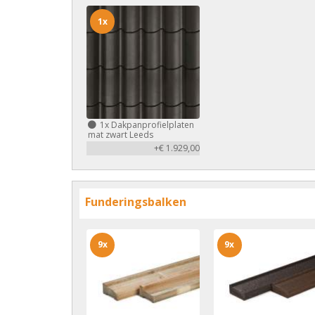
1x
1x
Dakpanprofielplaten
mat zwart Leeds
+€ 1.929,00
Funderingsbalken
9x
9x