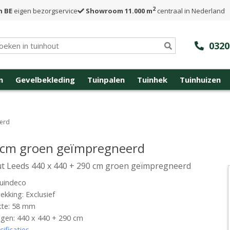
2
n BE
eigen bezorgservice
Showroom 11.000 m
centraal in Nederland
0320
n
Gevelbekleding
Tuinpalen
Tuinhek
Tuinhuizen
eerd
0 cm groen geïmpregneerd
t Leeds 440 x 440 + 290 cm groen geïmpregneerd
uindeco
kking: Exclusief
kte: 58 mm
gen: 440 x 440 + 290 cm
cificaties