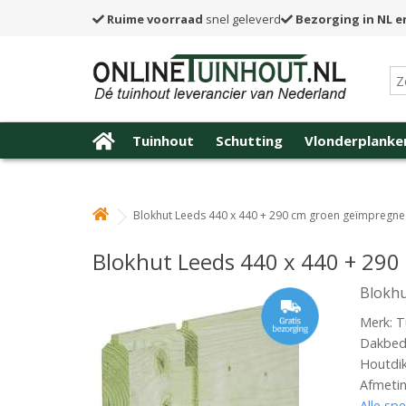
Ruime voorraad
snel geleverd
Bezorging in NL e
Tuinhout
Schutting
Vlonderplanke
Blokhut Leeds 440 x 440 + 290 cm groen geïmpregn
Blokhut Leeds 440 x 440 + 29
Blokhu
Merk: T
Dakbede
Houtdi
Afmetin
Alle spe