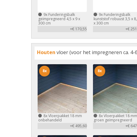
9x
Funderingsbalk
9x
Funderingsbalk
geïmpregneerd 4,5 x 9 x
kunststof robuust 3,5 x 8
300 cm
x 300 cm
+€ 170,55
+€ 251
Houten
vloer (voor het impregneren ca. 4-6
8x
8x
8x
Vloerpakket 18 mm
8x
Vloerpakket 18 m
onbehandeld
groen geïmpregneerd
+€ 495,60
+€ 647