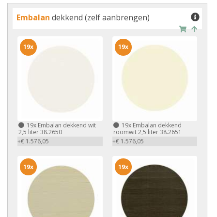
Embalan
dekkend (zelf aanbrengen)
19x
19x
19x
Embalan dekkend wit
19x
Embalan dekkend
2,5 liter 38.2650
roomwit 2,5 liter 38.2651
+€ 1.576,05
+€ 1.576,05
19x
19x