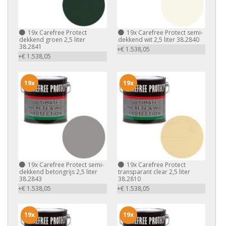
19x
Carefree Protect
19x
Carefree Protect semi-
dekkend groen 2,5 liter
dekkend wit 2,5 liter 38.2840
38.2841
+€ 1.538,05
+€ 1.538,05
19x
19x
19x
Carefree Protect semi-
19x
Carefree Protect
dekkend betongrijs 2,5 liter
transparant clear 2,5 liter
38.2843
38.2810
+€ 1.538,05
+€ 1.538,05
19x
19x