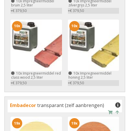
10x
Impregneermiddel
10x
Impregneermiddel
bruin 2,5 liter
zilvergrijs 2,5 liter
+€ 379,50
+€ 379,50
10x
10x
10x
Impregneermiddel red
10x
Impregneermiddel
class wood 2,5 liter
honing 2,5 liter
+€ 379,50
+€ 379,50
Embadecor
transparant (zelf aanbrengen)
19x
19x