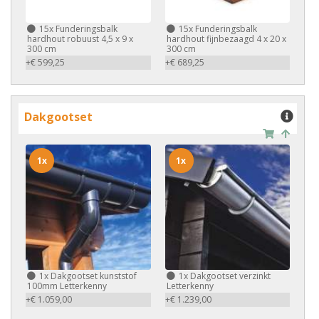
15x
Funderingsbalk
15x
Funderingsbalk
hardhout robuust 4,5 x 9 x
hardhout fijnbezaagd 4 x 20 x
300 cm
300 cm
+€ 599,25
+€ 689,25
Dakgootset
1x
1x
1x
Dakgootset kunststof
1x
Dakgootset verzinkt
100mm Letterkenny
Letterkenny
+€ 1.059,00
+€ 1.239,00