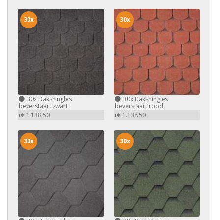
30x
30x
30x
Dakshingles
30x
Dakshingles
beverstaart zwart
beverstaart rood
+€ 1.138,50
+€ 1.138,50
30x
30x