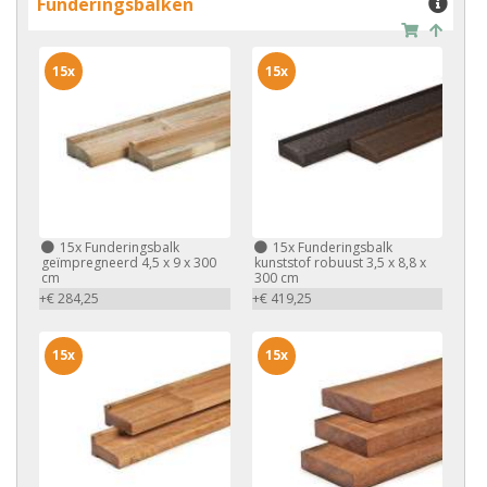
Funderingsbalken
15x
15x
15x
Funderingsbalk
15x
Funderingsbalk
geïmpregneerd 4,5 x 9 x 300
kunststof robuust 3,5 x 8,8 x
cm
300 cm
+€ 284,25
+€ 419,25
15x
15x