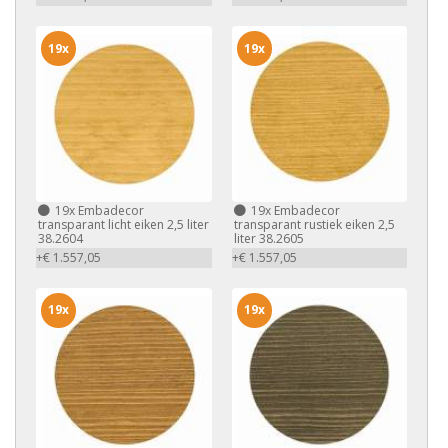
19x
19x
19x
Embadecor
19x
Embadecor
transparant licht eiken 2,5 liter
transparant rustiek eiken 2,5
38.2604
liter 38.2605
+€ 1.557,05
+€ 1.557,05
19x
19x