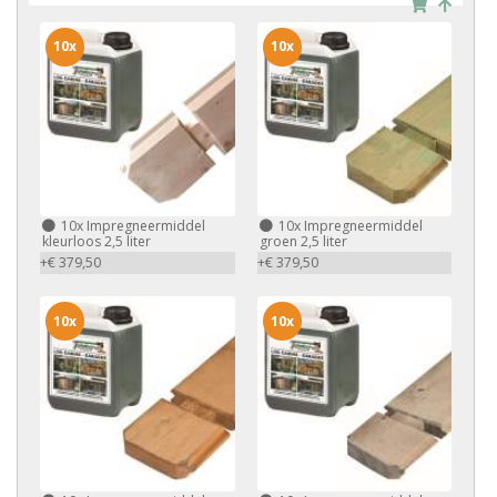
10x
10x
10x
Impregneermiddel
10x
Impregneermiddel
kleurloos 2,5 liter
groen 2,5 liter
+€ 379,50
+€ 379,50
10x
10x