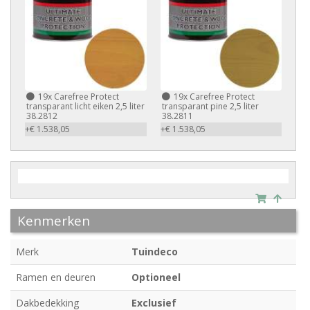
19x
Carefree Protect
19x
Carefree Protect
transparant licht eiken 2,5 liter
transparant pine 2,5 liter
38.2812
38.2811
+€ 1.538,05
+€ 1.538,05
Kenmerken
Merk
Tuindeco
Ramen en deuren
Optioneel
Dakbedekking
Exclusief