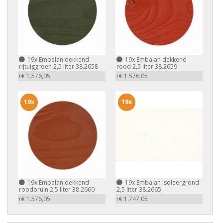
19x
Embalan dekkend
19x
Embalan dekkend
rijtuiggroen 2,5 liter 38.2658
rood 2,5 liter 38.2659
+€ 1.576,05
+€ 1.576,05
19x
19x
19x
Embalan dekkend
19x
Embalan isoleergrond
roodbruin 2,5 liter 38.2660
2,5 liter 38.2665
+€ 1.576,05
+€ 1.747,05