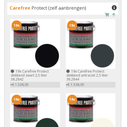
Carefree
Protect (zelf aanbrengen)
19x
19x
19x
Carefree Protect
19x
Carefree Protect
dekkend zwart 2,5 liter
dekkend antraciet 2,5 liter
38.2842
38.2844
+€ 1.538,05
+€ 1.538,05
19x
19x