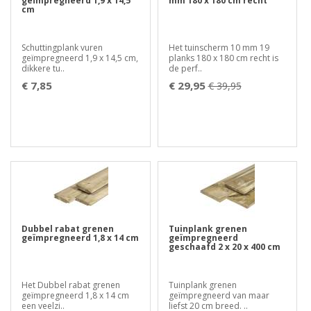
geïmpregneerd 1,9 x 14,5
mm 180 x 180 cm recht
cm
Schuttingplank vuren
Het tuinscherm 10 mm 19
geïmpregneerd 1,9 x 14,5 cm,
planks 180 x 180 cm recht is
dikkere tu..
de perf..
€ 7,85
€ 29,95
€ 39,95
Dubbel rabat grenen
Tuinplank grenen
geïmpregneerd 1,8 x 14 cm
geïmpregneerd
geschaafd 2 x 20 x 400 cm
Het Dubbel rabat grenen
Tuinplank grenen
geïmpregneerd 1,8 x 14 cm
geïmpregneerd van maar
een veelzi..
liefst 20 cm breed. ..