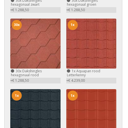
30x
Dakshingles
30x
Dakshingles
hexagonaal zwart
hexagonaal groen
+€ 1.288,50
+€ 1.288,50
30x
1x
30x
Dakshingles
1x
Aquapan rood
hexagonaal rood
Letterkenny
+€ 1.288,50
+€ 4.239,00
1x
1x