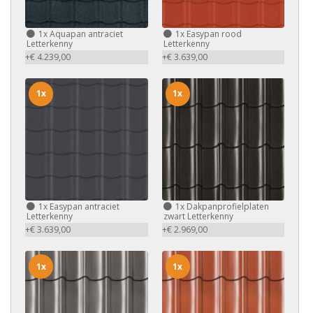
1x
Aquapan antraciet
1x
Easypan rood
Letterkenny
Letterkenny
+€ 4.239,00
+€ 3.639,00
1x
1x
1x
Easypan antraciet
1x
Dakpanprofielplaten
Letterkenny
zwart Letterkenny
+€ 3.639,00
+€ 2.969,00
1x
1x