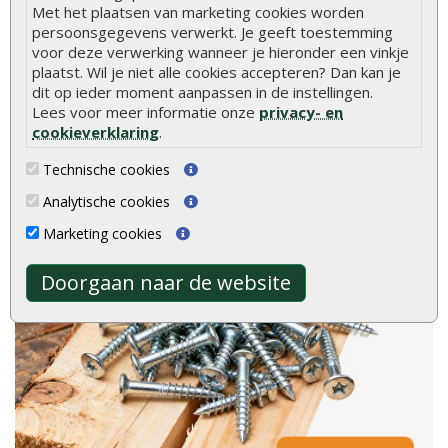
gebaseerd op
Met het plaatsen van marketing cookies worden
2040
ervaringen
persoonsgegevens verwerkt. Je geeft toestemming
voor deze verwerking wanneer je hieronder een vinkje
Meer ervaringen op
klantervaringen.nl
plaatst. Wil je niet alle cookies accepteren? Dan kan je
dit op ieder moment aanpassen in de instellingen.
Lees voor meer informatie onze
privacy- en
cookieverklaring
.
Technische cookies
Analytische cookies
Marketing cookies
Doorgaan naar de website