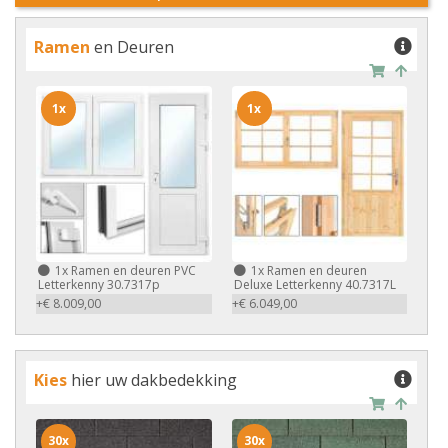
Ramen
en Deuren
1x
1x
1x
Ramen en deuren PVC
1x
Ramen en deuren
Letterkenny 30.7317p
Deluxe Letterkenny 40.7317L
+€ 8.009,00
+€ 6.049,00
Kies
hier uw dakbedekking
30x
30x