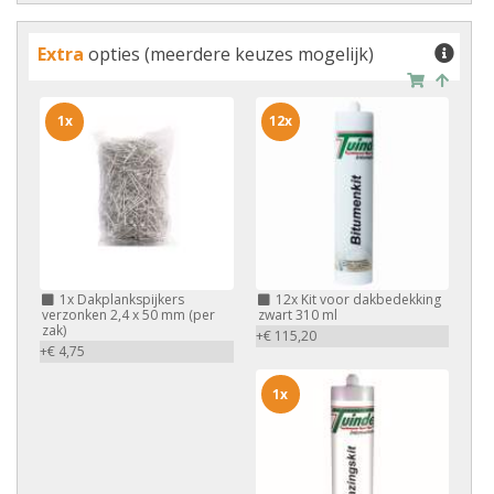
Extra
opties (meerdere keuzes mogelijk)
1x
12x
1x
Dakplankspijkers
12x
Kit voor dakbedekking
verzonken 2,4 x 50 mm (per
zwart 310 ml
zak)
+€ 115,20
+€ 4,75
1x