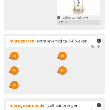
1x
Beglazingskit wit
+€ 9,55
Impregneren
(extra levertijd ca. 6-8 weken)
1x
1x
1x
1x
1x
1x
1x
1x
1x
1x
Impregneermiddel
(zelf aanbrengen)